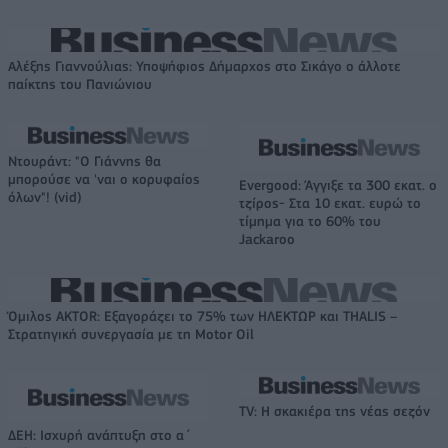
Αλέξης Γιαννούλιας: Υποψήφιος Δήμαρχος στο Σικάγο ο άλλοτε
παίκτης του Πανιώνιου
Ντουράντ: "Ο Γιάννης θα
μπορούσε να 'ναι ο κορυφαίος
Evergood: Άγγιξε τα 300 εκατ. ο
όλων"! (vid)
τζίρος- Στα 10 εκατ. ευρώ το
τίμημα για το 60% του
Jackaroo
Όμιλος AKTOR: Εξαγοράζει το 75% των ΗΛΕΚΤΩΡ και THALIS –
Στρατηγική συνεργασία με τη Motor Oil
TV: Η σκακιέρα της νέας σεζόν
ΔΕΗ: Ισχυρή ανάπτυξη στο α΄