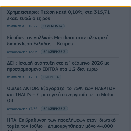
Χρηματιστήριο: Πτώση κατά 0,18%, στα 315,71
εκατ. ευρώ ο τζίρος
05/08/2026 - 18:27
ΟΙΚΟΝΟΜΙΑ
Είσοδος της γαλλικής Meridiam στην ηλεκτρική
διασύνδεση Ελλάδας – Κύπρου
05/08/2026 - 18:06
ΕΠΙΧΕΙΡΗΣΕΙΣ
ΔΕΗ: Ισχυρή ανάπτυξη στο α΄ εξάμηνο 2026 με
προσαρμοσμένο EBITDA στα 1,2 δισ. ευρώ
05/08/2026 - 17:51
ΕΝΕΡΓΕΙΑ
Όμιλος AKTOR: Εξαγοράζει το 75% των ΗΛΕΚΤΩΡ
και THALIS – Στρατηγική συνεργασία με τη Motor
Oil
05/08/2026 - 17:39
ΕΠΙΧΕΙΡΗΣΕΙΣ
ΗΠΑ: Επιβράδυνση των προσλήψεων στον ιδιωτικό
τομέα τον Ιούλιο - Δημιουργήθηκαν μόνο 44.000