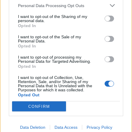
LHH: Το νέο “ROI”, Return
Personal Data Processing Opt Outs
on Individuals,
ISS Hellas: Πρωτοπόρες
επενδύοντας στους
λύσεις για την υγεία και
I want to opt-out of the Sharing of my
personal data.
ανθρώπους
την ασφάλεια στον χώρο
Opted In
εργασίας
04/06/2020 - 11:29
I want to opt-out of the Sale of my
04/06/2020 - 11:37
Personal Data.
Opted In
I want to opt-out of processing my
Personal Data for Targeted Advertising.
Opted In
I want to opt-out of Collection, Use,
Retention, Sale, and/or Sharing of my
Personal Data that Is Unrelated with the
Purposes for which it was collected.
Opted Out
CONFIRM
ΡΟΗ ΕΙΔΗΣΕΩΝ
Data Deletion
Data Access
Privacy Policy