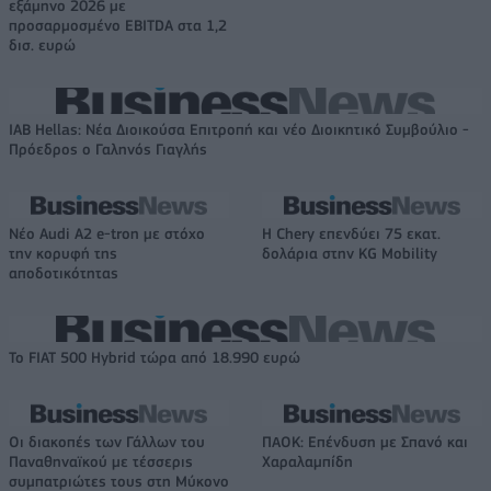
εξάμηνο 2026 με
προσαρμοσμένο EBITDA στα 1,2
δισ. ευρώ
IAB Hellas: Νέα Διοικούσα Επιτροπή και νέο Διοικητικό Συμβούλιο -
Πρόεδρος ο Γαληνός Γιαγλής
Νέο Audi A2 e-tron με στόχο
Η Chery επενδύει 75 εκατ.
την κορυφή της
δολάρια στην KG Mobility
αποδοτικότητας
Το FIAT 500 Hybrid τώρα από 18.990 ευρώ
Οι διακοπές των Γάλλων του
ΠΑΟΚ: Επένδυση με Σπανό και
Παναθηναϊκού με τέσσερις
Χαραλαμπίδη
συμπατριώτες τους στη Μύκονο