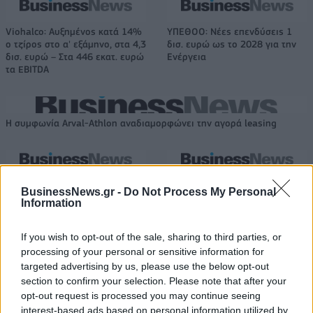
Viohalco: Αυξημένος κατά 14%
ΥΠΕΘΟΟ: Νέες επενδύσεις 1
ο τζίρος στο α' εξάμηνο, στα 4,3
δισ. ευρώ ως το 2028 για την
δισ. ευρώ – Στα 446 εκατ. ευρώ
Ενέργεια
τα EBITDA
Η συμφωνία Arval-Athlon αναδιαμορφώνει την αγορά leasing
VW: Η δύσκολη εξίσωση της
18η συνεχόμενη χρονιά για τον
αναδιάρθρωσης
ΟΤΕ στη διεθνή σειρά δεικτών
BusinessNews.gr -
Do Not Process My Personal
FTSE4Good
Information
If you wish to opt-out of the sale, sharing to third parties, or
processing of your personal or sensitive information for
Alpha Bank: Για πρώτη φορά το Αρχαίο Θέατρο Επιδαύρου άνοιξε τις
targeted advertising by us, please use the below opt-out
πύλες του σε όλους
section to confirm your selection. Please note that after your
opt-out request is processed you may continue seeing
interest-based ads based on personal information utilized by