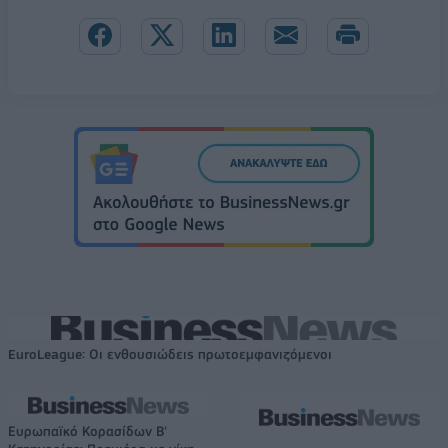
EuroLeague: Οι ενθουσιώδεις πρωτοεμφανιζόμενοι
Ευρωπαϊκό Κορασίδων Β'