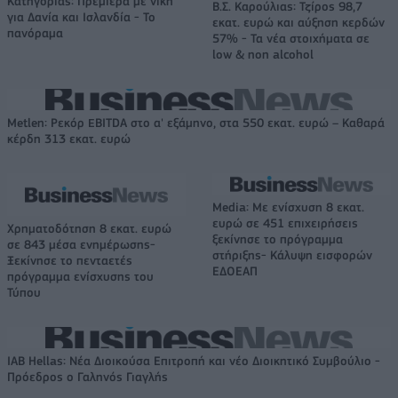
Κατηγορίας: Πρεμιέρα με νίκη
Β.Σ. Καρούλιας: Τζίρος 98,7
για Δανία και Ισλανδία - Το
εκατ. ευρώ και αύξηση κερδών
πανόραμα
57% - Τα νέα στοιχήματα σε
low & non alcohol
Metlen: Ρεκόρ EBITDA στο α' εξάμηνο, στα 550 εκατ. ευρώ – Καθαρά
κέρδη 313 εκατ. ευρώ
Media: Με ενίσχυση 8 εκατ.
ευρώ σε 451 επιχειρήσεις
Χρηματοδότηση 8 εκατ. ευρώ
ξεκίνησε το πρόγραμμα
σε 843 μέσα ενημέρωσης-
στήριξης- Κάλυψη εισφορών
Ξεκίνησε το πενταετές
ΕΔΟΕΑΠ
πρόγραμμα ενίσχυσης του
Τύπου
IAB Hellas: Νέα Διοικούσα Επιτροπή και νέο Διοικητικό Συμβούλιο -
Πρόεδρος ο Γαληνός Γιαγλής