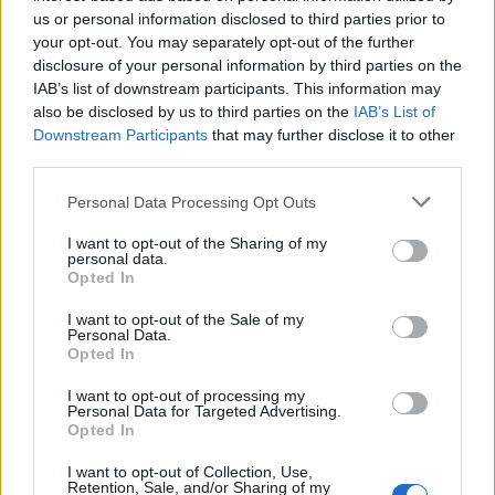
ESG Report 2025: Πώς η ΑΒ Βασιλόπουλος μετατρέπει τη
us or personal information disclosed to third parties prior to
βιωσιμότητα σε καθημερινή πράξη
your opt-out. You may separately opt-out of the further
disclosure of your personal information by third parties on the
IAB’s list of downstream participants. This information may
also be disclosed by us to third parties on the
IAB’s List of
Downstream Participants
that may further disclose it to other
third parties.
ΠΕΡΙΣΣΌΤΕΡΑ ΣΕ ΑΥΤΉ ΤΗΝ ΚΑΤΗΓΟΡΊΑ
Personal Data Processing Opt Outs
I want to opt-out of the Sharing of my
personal data.
Opted In
I want to opt-out of the Sale of my
Personal Data.
ΕΒΕΠ: 11 βήματα για την
Opted In
"ανάσταση" της
Voucher 600 ευρώ για
I want to opt-out of processing my
οικονομικής ζωής
τηλεκατάρτιση: Τελευταίες
Personal Data for Targeted Advertising.
ημέρες για εκδήλωση
Opted In
22/04/2020 - 11:14
ενδιαφέροντος!
I want to opt-out of Collection, Use,
21/04/2020 - 18:35
Retention, Sale, and/or Sharing of my