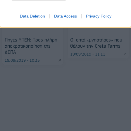
Data Deletion
Data Access
Privacy Policy
Πηγές ΥΠΕΝ: Προς πλήρη
Οι επτά «μνηστήρες» που
αποκρατικοποίηση της
θέλουν την Creta Farms
ΔΕΠΑ
19/09/2019 - 11:11
19/09/2019 - 10:35