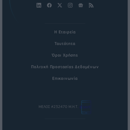
Η Εταιρεία
Ταυτότητα
Όροι Χρήσης
Πολιτική Προστασίας Δεδομένων
Επικοινωνία
ΜΕΛΟΣ #232470 Μ.Η.Τ.