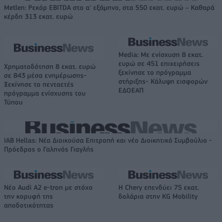
Metlen: Ρεκόρ EBITDA στο α' εξάμηνο, στα 550 εκατ. ευρώ – Καθαρά
κέρδη 313 εκατ. ευρώ
Media: Με ενίσχυση 8 εκατ.
ευρώ σε 451 επιχειρήσεις
Χρηματοδότηση 8 εκατ. ευρώ
ξεκίνησε το πρόγραμμα
σε 843 μέσα ενημέρωσης-
στήριξης- Κάλυψη εισφορών
Ξεκίνησε το πενταετές
ΕΔΟΕΑΠ
πρόγραμμα ενίσχυσης του
Τύπου
IAB Hellas: Νέα Διοικούσα Επιτροπή και νέο Διοικητικό Συμβούλιο -
Πρόεδρος ο Γαληνός Γιαγλής
Νέο Audi A2 e-tron με στόχο
Η Chery επενδύει 75 εκατ.
την κορυφή της
δολάρια στην KG Mobility
αποδοτικότητας