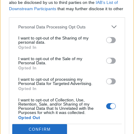
also be disclosed by us to third parties on the
IAB’s List of
Η συμφωνία Arval-Athlon αναδιαμορφώνει την αγορά leasing
Downstream Participants
that may further disclose it to other
third parties.
Personal Data Processing Opt Outs
VW: Η δύσκολη εξίσωση της
18η συνεχόμενη χρονιά για τον
αναδιάρθρωσης
ΟΤΕ στη διεθνή σειρά δεικτών
I want to opt-out of the Sharing of my
FTSE4Good
personal data.
Opted In
I want to opt-out of the Sale of my
Alpha Bank: Για πρώτη φορά το Αρχαίο Θέατρο Επιδαύρου άνοιξε τις
Personal Data.
πύλες του σε όλους
Opted In
I want to opt-out of processing my
Personal Data for Targeted Advertising.
Opted In
ESG Report 2025: Πώς η ΑΒ Βασιλόπουλος μετατρέπει τη
βιωσιμότητα σε καθημερινή πράξη
I want to opt-out of Collection, Use,
Retention, Sale, and/or Sharing of my
Personal Data that Is Unrelated with the
Purposes for which it was collected.
Opted Out
CONFIRM
ΠΕΡΙΣΣΌΤΕΡΑ ΣΕ ΑΥΤΉ ΤΗΝ ΚΑΤΗΓΟΡΊΑ