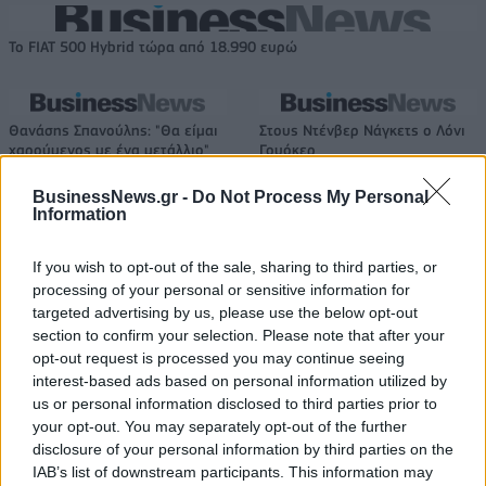
Το FIAT 500 Hybrid τώρα από 18.990 ευρώ
Θανάσης Σπανούλης: "Θα είμαι
Στους Ντένβερ Νάγκετς ο Λόνι
χαρούμενος με ένα μετάλλιο"
Γουόκερ
BusinessNews.gr -
Do Not Process My Personal
Information
HELLENiQ ENERGY: Κέρδη 393 εκατ. ευρώ στο α' εξάμηνο – Στα 734
εκατ. ευρώ τα EBITDA
If you wish to opt-out of the sale, sharing to third parties, or
processing of your personal or sensitive information for
targeted advertising by us, please use the below opt-out
section to confirm your selection. Please note that after your
opt-out request is processed you may continue seeing
Viohalco: Αυξημένος κατά 14%
ΥΠΕΘΟΟ: Νέες επενδύσεις 1
interest-based ads based on personal information utilized by
ο τζίρος στο α' εξάμηνο, στα 4,3
δισ. ευρώ ως το 2028 για την
δισ. ευρώ – Στα 446 εκατ. ευρώ
Ενέργεια
us or personal information disclosed to third parties prior to
τα EBITDA
your opt-out. You may separately opt-out of the further
disclosure of your personal information by third parties on the
IAB’s list of downstream participants. This information may