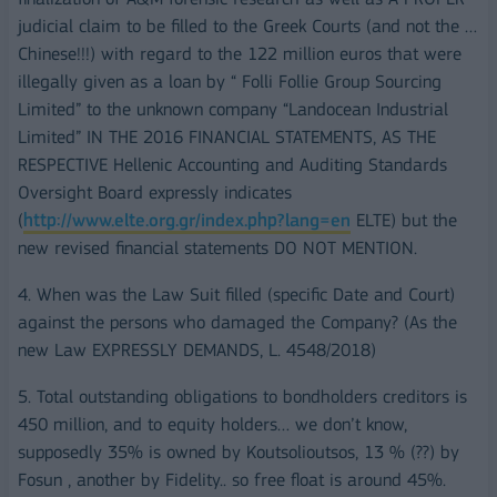
judicial claim to be filled to the Greek Courts (and not the …
Chinese!!!) with regard to the 122 million euros that were
illegally given as a loan by “ Folli Follie Group Sourcing
Limited” to the unknown company “Landocean Industrial
Limited” IN THE 2016 FINANCIAL STATEMENTS, AS THE
RESPECTIVE Hellenic Accounting and Auditing Standards
Oversight Board expressly indicates
(
http://www.elte.org.gr/index.php?lang=en
ELTE) but the
new revised financial statements DO NOT MENTION.
4. When was the Law Suit filled (specific Date and Court)
against the persons who damaged the Company? (As the
new Law EXPRESSLY DEMANDS, L. 4548/2018)
5. Total outstanding obligations to bondholders creditors is
450 million, and to equity holders… we don’t know,
supposedly 35% is owned by Koutsolioutsos, 13 % (??) by
Fosun , another by Fidelity.. so free float is around 45%.