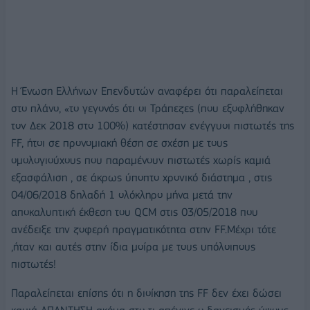
Η Ένωση Ελλήνων Επενδυτών αναφέρει ότι παραλείπεται
στο πλάνο, «το γεγονός ότι οι Τράπεζες (που εξοφλήθηκαν
τον ∆εκ 2018 στο 100%) κατέστησαν ενέγγυοι πιστωτές της
FF, ήτοι σε προνομιακή θέση σε σχέση με τους
ομολογιούχους που παραμένουν πιστωτές χωρίς καμιά
εξασφάλιση , σε άκρως ύποπτο χρονικό διάστημα , στις
04/06/2018 δηλαδή 1 ολόκληρο μήνα μετά την
αποκαλυπτική έκθεση του QCM στις 03/05/2018 που
ανέδειξε την ζοφερή πραγματικότητα στην FF.Μέχρι τότε
,ήταν και αυτές στην ίδια μοίρα με τους υπόλοιπους
πιστωτές!
Παραλείπεται επίσης ότι η διοίκηση της FF δεν έχει δώσει