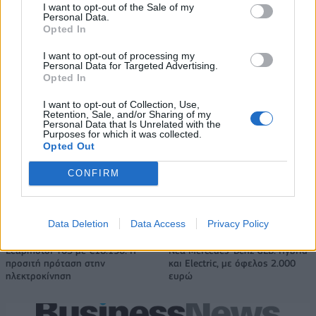
I want to opt-out of the Sale of my
Από τον Ρήνο μέχρι τη Μεσόγειο: Η κλιματική κρίση παραλύει την
Personal Data.
ευρωπαϊκή οικονομία
Opted In
I want to opt-out of processing my
Personal Data for Targeted Advertising.
ΣΚΑΪ: Ολοκληρώθηκε η θητεία
Opted In
του Γρηγόρη Δημητριάδη - Ο
Στουρνάρας στη Handelsblatt:
Γιάννης Αλαφούζος επιστρέφει
Ευπρόσδεκτοι οι ξένοι
I want to opt-out of Collection, Use,
στη θέση του CEO
Retention, Sale, and/or Sharing of my
επενδυτές στις ελληνικές
Personal Data that Is Unrelated with the
τράπεζες
Purposes for which it was collected.
Opted Out
CONFIRM
Media: Με ενίσχυση 8 εκατ. ευρώ σε 451 επιχειρήσεις ξεκίνησε το
πρόγραμμα στήριξης- Κάλυψη εισφορών ΕΔΟΕΑΠ
Data Deletion
Data Access
Privacy Policy
Leapmotor T03 με €16.190: Η
Νέα Mercedes-Benz GLB: Hybrid
προσιτή πρόταση στην
και Electric, με όφελος 2.000
ηλεκτροκίνηση
ευρώ