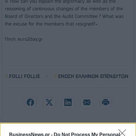
9. How can you explain the legitimacy as well as the
reasoning of continuous changes of the members of the
Board of Directors and the Audit Committee ? What was
the excuse for the members that resigned?»
Πηγή: euro2day.gr
FOLLI FOLLIE
ΕΝΩΣΗ ΕΛΛΗΝΩΝ ΕΠΕΝΔΥΤΩΝ
BusinessNews.gr -
Do Not Process My Personal