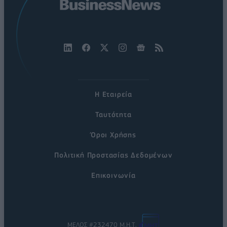
Η Εταιρεία
Ταυτότητα
Όροι Χρήσης
Πολιτική Προστασίας Δεδομένων
Επικοινωνία
ΜΕΛΟΣ #232470 Μ.Η.Τ.