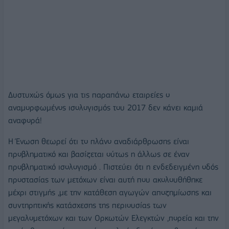
Δυστυχώς όμως για τις παραπάνω εταιρείες ο
αναμορφωμένος ισολογισμός του 2017 δεν κάνει καμιά
αναφορά!
Η Ένωση θεωρεί ότι το πλάνο αναδιάρθρωσης είναι
προβληματικό και βασίζεται ούτως η άλλως σε έναν
προβληματικό ισολογισμό . Πιστεύει ότι η ενδεδειγμένη οδός
προστασίας των μετόχων είναι αυτή που ακολουθήθηκε
μέχρι στιγμής ,με την κατάθεση αγωγών αποζημίωσης και
συντηρητικής κατάσχεσης της περιουσίας των
μεγαλομετόχων και των Ορκωτών Ελεγκτών ,πορεία και την