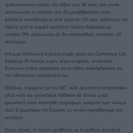
ομολογιούχους ποσών της τάξης των 90 εκατ. στα οποία
αποτιμώνται τα ακίνητα που θα μεταβιβαστούν στην
AssetsCo συνοδευόμενα από ομόλογο 20 εκατ. εκδόσεως της
OpsCo, υπό τη μορφή ομολόγου 5ετούς διάρκειας με
επιτόκιο 9%, εκτιμώντας ότι θα εισπραχθούν επιπλέον 10
εκατ.ευρώ.
Η Ένωση Ελλήνων Επενδυτών έλαβε μέρος στο Conference Call,
διάρκειας 30 λεπτών, χωρίς, όπως αναφέρει, να καταστεί
δυστυχώς ουδείς σοφότερος για το πλάνο αναδιάρθρωσης και
την πιθανότητας ευδοκίμησης του.
Εξάλλου, σύμφωνα με την ΕΕΤ, ούτε ερωτήσεις επιτράπηκαν
αλλά ούτε και απαντήσεις δόθηκαν σε όποιες τυχόν
ερωτήσεις είχαν κατατεθεί εγγράφως, ανάμεσα των οποίων
ήταν 9 ερωτήσεις της Ένωσης τις οποίες παραθέτουμε στη
συνέχεια.
Όπως εξηγεί, το πλάνο προβλέπει να διατεθούν συνολικά