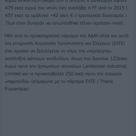
καμιά ΑΠΑΝΤΗΣΗ ακόμα στο τι απέγινε ο δανεισμός ύψους
479 εκατ ευρώ τον οποίο έχει αναλάβει η FF από το 2015 (
437 εκατ τα ομόλογα +42 εκατ € ο τραπεζικός δανεισμός )
.Πως είναι δυνατόν να απωλέσθηκε τέτοιο τεράστιο ποσό ;
Ήδη από το προκαταρκτικό πόρισμα της A&M αλλά και αυτό
της επιτροπής Λογιστικής Τυποποίησης και Ελέγχων (ΕΛΤΕ)
είχε αρχίσει να ξετυλίγεται το νήμα της «περίεργης»
κατάληξης κάποιων κονδυλίων, όπως του δανείου 122εκατ
ευρώ προς την άγνωστων στοιχείων Landocean Industrial
Limited και οι προκαταβολές 250 εκατ προς την εταιρεία
«σφραγίδα» (σύμφωνα με το πόρισμα ΕΛΤΕ ) Τhana
Prasertsian.