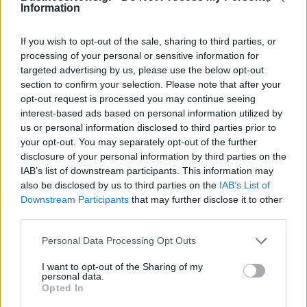
Information
If you wish to opt-out of the sale, sharing to third parties, or
processing of your personal or sensitive information for
targeted advertising by us, please use the below opt-out
section to confirm your selection. Please note that after your
opt-out request is processed you may continue seeing
interest-based ads based on personal information utilized by
us or personal information disclosed to third parties prior to
your opt-out. You may separately opt-out of the further
Εθνική Κορασίδων: Νίκησε με 82-52 τη Νορβηγία και παίζει με την
Ισλανδία στον τελικό ανόδου
disclosure of your personal information by third parties on the
IAB’s list of downstream participants. This information may
also be disclosed by us to third parties on the
IAB’s List of
Downstream Participants
that may further disclose it to other
Γιαννακόπουλος: «Έκανα λάθος
third parties.
και το λάβαρο με τον
Κωτσόβολος: Τζίρος €753,6
Μποντιρόγκα θα επιστρέψει στη
εκατ. και καθαρά κέρδη μόλις
Personal Data Processing Opt Outs
θέση του»
€16 χιλ. στο πρώτο πλήρες έτος
υπό τη ΔΕΗ
I want to opt-out of the Sharing of my
personal data.
Opted In