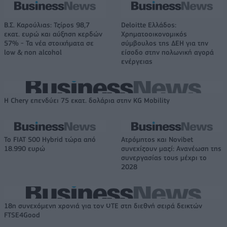
Β.Σ. Καρούλιας: Τζίρος 98,7
Deloitte Ελλάδος:
εκατ. ευρώ και αύξηση κερδών
Χρηματοοικονομικός
57% - Τα νέα στοιχήματα σε
σύμβουλος της ΔΕΗ για την
low & non alcohol
είσοδο στην πολωνική αγορά
ενέργειας
Η Chery επενδύει 75 εκατ. δολάρια στην KG Mobility
Το FIAT 500 Hybrid τώρα από
Ατρόμητος και Novibet
18.990 ευρώ
συνεχίζουν μαζί: Ανανέωση της
συνεργασίας τους μέχρι το
2028
18η συνεχόμενη χρονιά για τον ΟΤΕ στη διεθνή σειρά δεικτών
FTSE4Good