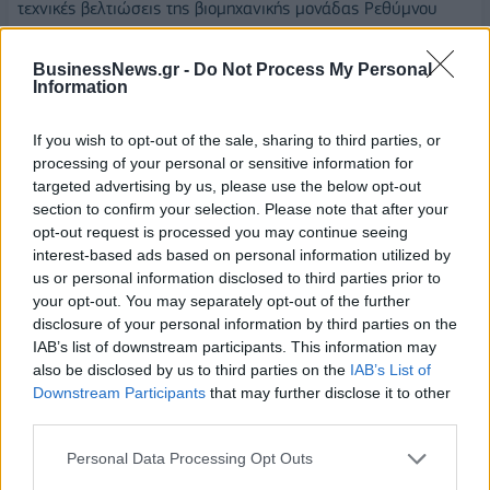
τεχνικές βελτιώσεις της βιομηχανικής μονάδας Ρεθύμνου
όπως,
BusinessNews.gr -
Do Not Process My Personal
- Μεταλλικές κατασκευές στην χοιροτροφική μονάδα
Information
- Μικροϋλικά για κτηριακές συντηρήσεις και αναβαθμίσεις
If you wish to opt-out of the sale, sharing to third parties, or
κτιρίων
processing of your personal or sensitive information for
targeted advertising by us, please use the below opt-out
- Αλουμίνια/κουφώματα για γραφεία της Διοίκησης, στη
section to confirm your selection. Please note that after your
βιομηχανία και την χοιροτροφική μονάδα
opt-out request is processed you may continue seeing
interest-based ads based on personal information utilized by
- Προμήθεια σκυροδέματος για κατασκευή δεξαμενών
us or personal information disclosed to third parties prior to
βιολογικών καθαρισμών, βάσεων βιοφίλτρων, βάσεων
your opt-out. You may separately opt-out of the further
disclosure of your personal information by third parties on the
θαλάμων ζώων
IAB’s list of downstream participants. This information may
also be disclosed by us to third parties on the
IAB’s List of
- Δομικά υλικά (άμμος, πλέγματα, σίδηρος) για κατασκευές
Downstream Participants
that may further disclose it to other
από σκυρόδεμα
third parties.
- Εργασίες κατασκευής δεξαμενών βιολογικών καθαρισμών
Personal Data Processing Opt Outs
και βελτιστοποίησης δικτύων άρδευσης & ύδρευσης