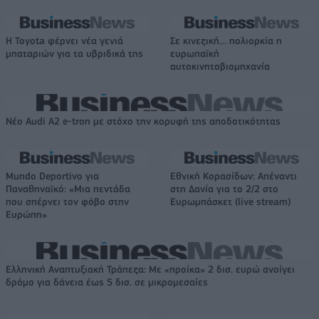
Η Toyota φέρνει νέα γενιά
Σε κινεζική… πολιορκία η
μπαταριών για τα υβριδικά της
ευρωπαϊκή
αυτοκινητοβιομηχανία
Νέο Audi A2 e-tron με στόχο την κορυφή της αποδοτικότητας
Mundo Deportivo για
Εθνική Κορασίδων: Απέναντι
Παναθηναϊκό: «Μια πεντάδα
στη Δανία για το 2/2 στο
που σπέρνει τον φόβο στην
Ευρωμπάσκετ (live stream)
Ευρώπη»
Ελληνική Αναπτυξιακή Τράπεζα: Με «προίκα» 2 δισ. ευρώ ανοίγει
δρόμο για δάνεια έως 5 δισ. σε μικρομεσαίες