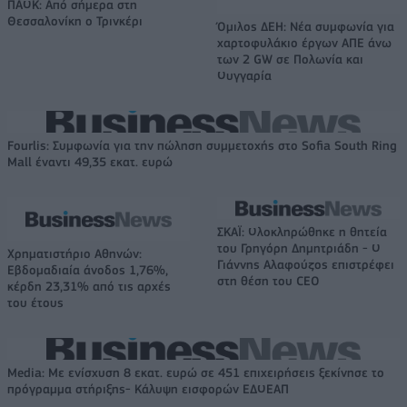
ΠΑΟΚ: Από σήμερα στη
Θεσσαλονίκη ο Τρινκέρι
Όμιλος ΔΕΗ: Νέα συμφωνία για
χαρτοφυλάκιο έργων ΑΠΕ άνω
των 2 GW σε Πολωνία και
Ουγγαρία
Fourlis: Συμφωνία για την πώληση συμμετοχής στο Sofia South Ring
Mall έναντι 49,35 εκατ. ευρώ
ΣΚΑΪ: Ολοκληρώθηκε η θητεία
του Γρηγόρη Δημητριάδη - Ο
Χρηματιστήριο Αθηνών:
Γιάννης Αλαφούζος επιστρέφει
Εβδομαδιαία άνοδος 1,76%,
στη θέση του CEO
κέρδη 23,31% από τις αρχές
του έτους
Media: Με ενίσχυση 8 εκατ. ευρώ σε 451 επιχειρήσεις ξεκίνησε το
πρόγραμμα στήριξης- Κάλυψη εισφορών ΕΔΟΕΑΠ