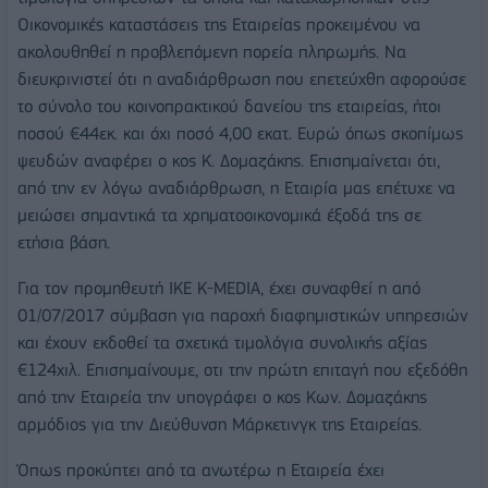
Οικονομικές καταστάσεις της Εταιρείας προκειμένου να
ακολουθηθεί η προβλεπόμενη πορεία πληρωμής. Να
διευκρινιστεί ότι η αναδιάρθρωση που επετεύχθη αφορούσε
το σύνολο του κοινοπρακτικού δανείου της εταιρείας, ήτοι
ποσού €44εκ. και όχι ποσό 4,00 εκατ. Ευρώ όπως σκοπίμως
ψευδών αναφέρει ο κος Κ. Δομαζάκης. Επισημαίνεται ότι,
από την εν λόγω αναδιάρθρωση, η Εταιρία μας επέτυχε να
μειώσει σημαντικά τα χρηματοοικονομικά έξοδά της σε
ετήσια βάση.
Για τον προμηθευτή ΙΚΕ Κ-MEDIA, έχει συναφθεί η από
01/07/2017 σύμβαση για παροχή διαφημιστικών υπηρεσιών
και έχουν εκδοθεί τα σχετικά τιμολόγια συνολικής αξίας
€124χιλ. Επισημαίνουμε, οτι την πρώτη επιταγή που εξεδόθη
από την Εταιρεία την υπογράφει ο κος Κων. Δομαζάκης
αρμόδιος για την Διεύθυνση Μάρκετινγκ της Εταιρείας.
Όπως προκύπτει από τα ανωτέρω η Εταιρεία έχει