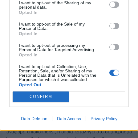
I want to opt-out of the Sharing of my
personal data.
- Πάνελ για τη βιομηχανία και τις οροφές των θαλάμων
Opted In
ζώων της χοιροτροφικής μονάδας
I want to opt-out of the Sale of my
Personal Data.
Για όλες τις παρεχόμενες υπηρεσίες και υλικά έχουν
Opted In
συναφθεί νόμιμες συμβάσεις έργων και έχουν εκδοθεί τα
σχετικά παραστατικά τα οποία μπορούν να σας παραδοθούν
I want to opt-out of processing my
Personal Data for Targeted Advertising.
εφόσον ζητηθούν.
Opted In
Το Διοικητικό Συμβούλιο της Εταιρείας είχε προτείνει την
I want to opt-out of Collection, Use,
Retention, Sale, and/or Sharing of my
ανάθεση του εν λόγω έργου σε διαπιστευμένους και
Personal Data that Is Unrelated with the
Purposes for which it was collected.
ανεξάρτητους εμπειρογνώμονες χωρίς όμως η πρόταση να
Opted Out
βρει σύμφωνο τον κο. Κ. Δομαζάκη ο οποίος έσπευσε να
προσλάβει δική του ομάδα.
CONFIRM
Ο εσωτερικός ελεγκτής της Εταιρείας ή η Επιτροπή Ελέγχου
ουδέποτε παρέδωσαν Έκθεση Ελέγχου προς το Διοικητικό
Data Deletion
Data Access
Privacy Policy
Συμβούλιο της Εταιρείας παρά μόνο μια ανυπόγραφη
"αναφορά επισκόπησης", η οποία καταλήγει στο συμπέρασμα