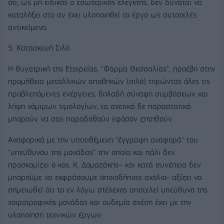
ότι, ως μη ειδικός ο εσωτερικός ελεγκτής, δεν δύναται να
καταλήξει στο αν έχει υλοποιηθεί το έργο ως αυτοτελές
αντικείμενο.
5. Κατασκευή Σιλό
Η θυγατρική της Εταιρείας, "Φάρμα Θεσσαλίας", προέβη στην
προμήθεια μεταλλικών αποθηκών (σιλό) τηρώντας όλες τις
προβλεπόμενες ενέργειες, δηλαδή σύναψη συμβάσεων και
λήψη νόμιμων τιμολογίων, τα σχετικά δε παραστατικά
μπορούν να σας παραδοθούν εφόσον ζητηθούν.
Αναφορικά με την υποτιθέμενη "έγγραφη αναφορά" του
"υπεύθυνου της μονάδας" την οποία και πάλι δεν
προσκομίζει ο κος. Κ. Δομαζάκης– και κατά συνέπεια δεν
μπορούμε να εκφράσουμε οποιοδήποτε σχόλιο- αξίζει να
σημειωθεί ότι το εν λόγω στέλεχος αποτελεί υπεύθυνο της
χοιροτροφικής μονάδας και ουδεμία σχέση έχει με την
υλοποίηση τεχνικών έργων.