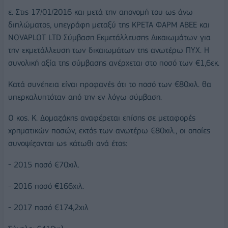
ε. Στις 17/01/2016 και μετά την απονομή του ως άνω
διπλώματος, υπεγράφη μεταξύ της ΚΡΕΤΑ ΦΑΡΜ ΑΒΕΕ και
NOVAPLOT LTD Σύμβαση Εκμετάλλευσης Δικαιωμάτων για
την εκμετάλλευση των δικαιωμάτων της ανωτέρω ΠΥΧ. Η
συνολική αξία της σύμβασης ανέρχεται στο ποσό των €1,6εκ.
Κατά συνέπεια είναι προφανές ότι το ποσό των €80χιλ. θα
υπερκαλυπτόταν από την εν λόγω σύμβαση.
Ο κος. Κ. Δομαζάκης αναφέρεται επίσης σε μεταφορές
χρηματικών ποσών, εκτός των ανωτέρω €80χιλ., οι οποίες
συνοψίζονται ως κάτωθι ανά έτος:
- 2015 ποσό €70χιλ.
- 2016 ποσό €166χιλ.
- 2017 ποσό €174,2χιλ