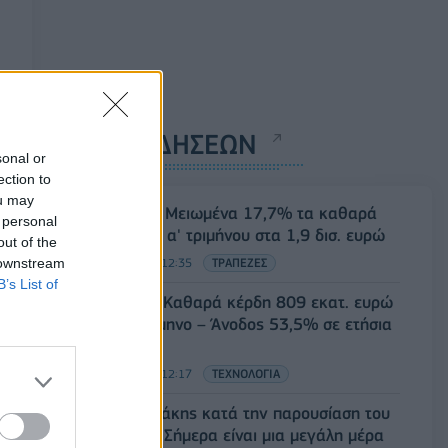
ΡΟΗ ΕΙΔΗΣΕΩΝ
sonal or
ection to
ou may
SoftBank: Μειωμένα 17,7% τα καθαρά
 personal
κέρδη του α' τριμήνου στα 1,9 δισ. ευρώ
out of the
 downstream
06/08/2026 - 12:35
ΤΡΑΠΕΖΕΣ
B’s List of
Nintendo: Καθαρά κέρδη 809 εκατ. ευρώ
στο α' τρίμηνο – Άνοδος 53,5% σε ετήσια
βάση
06/08/2026 - 12:17
ΤΕΧΝΟΛΟΓΙΑ
Κ. Μητσοτάκης κατά την παρουσίαση του
myAGRO: Σήμερα είναι μια μεγάλη μέρα