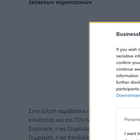
έκτακτων περιστατικών.
Business
If you wish 
sensitive in
confirm you
continue se
information 
further disc
participants
Downstream 
Στην τελετή παράδοσης παρευρέθηκαν εκπρόσω
κοινότητας και της TÜV NORD Hellas, μεταξύ 
Persona
Συρούκης, η κα Στυρούλα Γεωργακλή, ο κ. Κω
I want t
Γεωργαλή, η κα Κονδυλία Κοντογιάννη και η κ