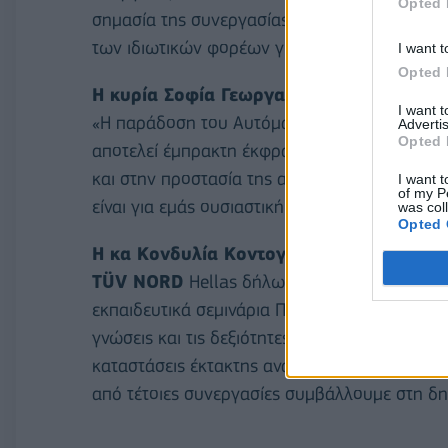
Opted 
σημασία της συνεργασίας μεταξύ της Τοπικής 
των ιδιωτικών φορέων για την προστασία τη
I want t
Opted 
Η κυρία Σοφία Γεωργαλή, CR Manager & 
I want 
«Η παράδοση του Αυτόματου Εξωτερικού Απι
Advertis
Opted 
αποτελεί έμπρακτη έκφραση της φιλοσοφίας 
και στην προστασία της ανθρώπινης ζωής. Η
I want t
of my P
είναι για εμάς ουσιαστική προτεραιότητα και 
was col
Opted 
Η κα Κονδυλία Κοντογιάννη, Διευθύντρια
TÜV NORD
Hellas δήλωσε: «Η συγκεκριμένη
εκπαιδευτικά σεμινάρια Πρώτων Βοηθειών. Στό
γνώσεις και τις δεξιότητες των πολιτών, ώστ
καταστάσεις έκτακτης ανάγκης. Η εκπαίδευση
από τέτοιες συνεργασίες συμβάλλουμε στη δη