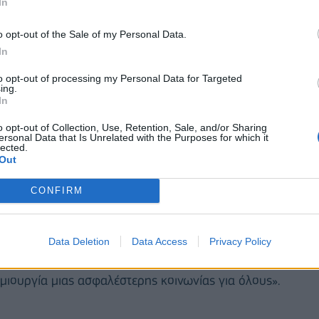
In
Αυτοδιοίκησης, της εκπαιδευτικής κοινότητας και
ς ανθρώπινης ζωής.
o opt-out of the Sale of my Personal Data.
In
HR Officer της TÜV NORD Hellas,
σημείωσε:
to opt-out of processing my Personal Data for Targeted
νιδωτή στο 4ο Δημοτικό Σχολείο Ζωγράφου
ing.
In
μας να επενδύουμε στην πρόληψη, στην ασφάλεια
 ενίσχυση κρίσιμων δομών με σωτήριο εξοπλισμό
o opt-out of Collection, Use, Retention, Sale, and/or Sharing
ersonal Data that Is Unrelated with the Purposes for which it
μέρος της ευρύτερης εταιρικής μας ευθύνης».
lected.
Out
 Εταιρικής Επικοινωνίας & Εκπαίδευσης της
CONFIRM
 πρωτοβουλία συνοδεύτηκε από στοχευμένα
χος μας ήταν να ενισχύσουμε ουσιαστικά τις
ε να μπορούν να ανταποκριθούν αποτελεσματικά σε
Data Deletion
Data Access
Privacy Policy
, η πρόληψη, η ετοιμότητα σώζουν ζωές και μέσα
μιουργία μιας ασφαλέστερης κοινωνίας για όλους».