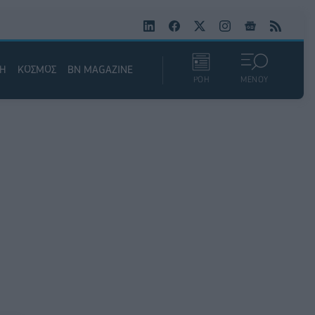
ΚΗ
ΚΟΣΜΟΣ
BN MAGAZINE
ΡΟΗ
ΜΕΝΟΥ