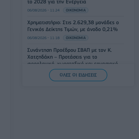
το 2028 για την Ενέργεια
06/08/2026 - 11:24
ΟΙΚΟΝΟΜΙΑ
Χρηματιστήριο: Στις 2.629,38 μονάδες ο
Γενικός Δείκτης Τιμών, με άνοδο 0,21%
06/08/2026 - 11:18
ΟΙΚΟΝΟΜΙΑ
Συνάντηση Προέδρου ΣΒΑΠ με τον Κ.
Χατζηδάκη – Προτάσεις για το
φορολογικό, χωροταξικό και εργασιακό
06/08/2026 - 11:13
ΟΙΚΟΝΟΜΙΑ
ΟΛΕΣ ΟΙ ΕΙΔΗΣΕΙΣ
Στ. Παπασταύρου: Η συμφωνία δημιουργεί
νέα και ισχυρή δυναμική για την
υλοποίηση του GSI
06/08/2026 - 11:00
ΕΝΕΡΓΕΙΑ