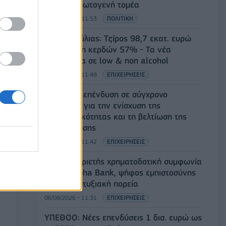
για τον πρωτογενή τομέα
06/08/2026 - 11:53
ΠΟΛΙΤΙΚΗ
Β.Σ. Καρούλιας: Τζίρος 98,7 εκατ. ευρώ
και αύξηση κερδών 57% - Τα νέα
στοιχήματα σε low & non alcohol
06/08/2026 - 11:48
ΕΠΙΧΕΙΡΗΣΕΙΣ
ΟΛΘ: Νέα επένδυση σε σύγχρονο
εξοπλισμό για την ενίσχυση της
παραγωγικότητας και τη βελτίωση της
εξυπηρέτησης
06/08/2026 - 11:42
ΕΠΙΧΕΙΡΗΣΕΙΣ
Novibet: Τριετής χρηματοδοτική συμφωνία
με την Alpha Bank, ψήφος εμπιστοσύνης
στην αναπτυξιακή πορεία
06/08/2026 - 11:31
ΕΠΙΧΕΙΡΗΣΕΙΣ
ΥΠΕΘΟΟ: Νέες επενδύσεις 1 δισ. ευρώ ως