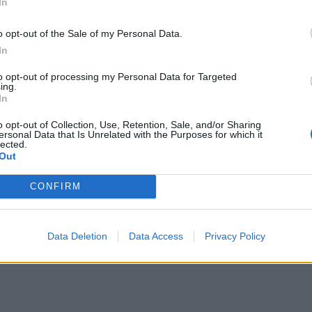
In
ωτοπόροι στην κυκλική οικονομία και την
ί να προσφέρουμε λύσεις που κάνουν τη διαφορά.
Το
o opt-out of the Sale of my Personal Data.
κλωσης είναι το επόμενο βήμα
. Το μέλλον της
In
ναι εδώ»
& πρόσθεσε:
«Ερχόμαστε να συνεισφέρουμε
to opt-out of processing my Personal Data for Targeted
παϊκών στόχων. Το
2025,
ο
στόχος από την Ε.Ε. για
ing.
In
% ανακύκλωσης πλαστικών, μεταλλικών και
o opt-out of Collection, Use, Retention, Sale, and/or Sharing
α στο 19%,
οπότε είναι αυτονόητο ότι πρέπει να
ersonal Data that Is Unrelated with the Purposes for which it
lected.
τετοκούνμπο, Πρεσβευτή Ανακύκλωσης της ΤΕΧΑΝ
Out
 και μπορούμε να το κάνουμε πραγματικότητα. Γιατί,
 είμαστε όλοι μια ομάδα. Είμαστε ΤΕΧΑΝ!
»
.
CONFIRM
Data Deletion
Data Access
Privacy Policy