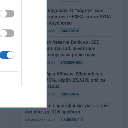
Υπουργείο Εργασίας: Ο “χάρτης” των
πληρωμών από τον e-ΕΦΚΑ και τη ΔΥΠΑ
έως τις 14 Αυγούστου
08/08/2026 - 12:58
ΟΙΚΟΝΟΜΙΑ
Οι Hamilton Reserve Bank και SEE
Capital Hamilton Ltd. συνάπτουν
συμφωνία υπηρεσιών μάρκετινγκ
08/08/2026 - 13:44
ΕΠΙΧΕΙΡΗΣΕΙΣ
Χρηματιστήριο Αθηνών: Εβδομαδιαία
άνοδος 1,76%, κέρδη 23,31% από τις
αρχές του έτους
08/08/2026 - 12:36
ΟΙΚΟΝΟΜΙΑ
Διευρύνεται η πρωτοβουλία για τις τιμές
στο ράφι με 916 προϊόντα
08/08/2026 - 12:12
ΛΙΑΝΕΜΠΟΡΙΟ