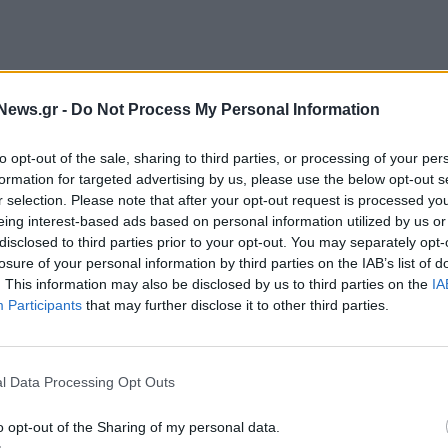
 το
Νέο Φωτοβολταϊκό Κινητό Πολυκέντρο
στην κυκλική οικονομία. Είναι
πλήρως ενεργειακά
News.gr -
Do Not Process My Personal Information
και αποθηκεύει
ηλεκτρική ενέργεια
σε συστοιχία
to opt-out of the sale, sharing to third parties, or processing of your per
εδιαστεί
ειδικά για νησιά, παραθαλάσσιες
formation for targeted advertising by us, please use the below opt-out s
,
για
χώρους μαζικής εστίασης
, καθώς και για
r selection. Please note that after your opt-out request is processed y
σεις
, όπου δεν προσφέρεται η δυνατότητα μόνιμης
eing interest-based ads based on personal information utilized by us or
disclosed to third parties prior to your opt-out. You may separately opt-
ολυκέντρο ανακυκλώνονται πλαστικά και μεταλλικά
losure of your personal information by third parties on the IAB’s list of
. This information may also be disclosed by us to third parties on the
IA
Participants
that may further disclose it to other third parties.
οσώπους των ΜΜΕ που πραγματοποιήθηκε την
l Data Processing Opt Outs
εδρος της ΤΕΧΑΝ, κ. Απόστολος Μούργος
,
o opt-out of the Sharing of my personal data.
ναι ότι η
ανακύκλωση περνά σε μία νέα εποχή και η