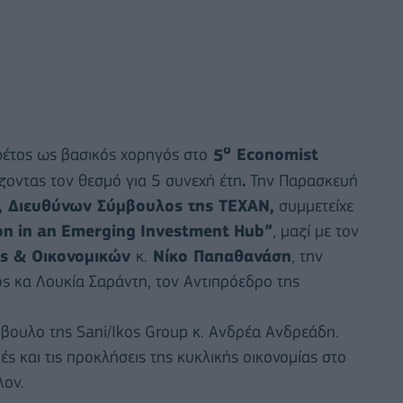
ο
φέτος ως βασικός χορηγός στο
5
Economist
ζοντας τον θεσμό για 5 συνεχή έτη
.
Την Παρασκευή
, Διευθύνων Σύμβουλος της ΤΕΧΑΝ,
συμμετείχε
on
in
an
Emerging
Investment
Hub
”
, μαζί με τον
ας & Οικονομικών
κ.
Νίκο Παπαθανάση
, την
 κα Λουκία Σαράντη, τον Αντιπρόεδρο της
βουλο της Sani/Ikos Group κ. Ανδρέα Ανδρεάδη.
ές και τις προκλήσεις της κυκλικής οικονομίας στο
λον.