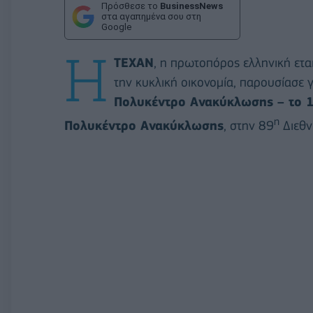
Πρόσθεσε το
BusinessNews
στα αγαπημένα σου στη
Google
Η
ΤΕΧΑΝ
, η πρωτοπόρος ελληνική ετα
την κυκλική οικονομία, παρουσίασε
Πολυκέντρο Ανακύκλωσης – το 1
η
Πολυκέντρο Ανακύκλωσης
, στην 89
Διεθν