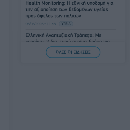
Health Monitoring: Η εθνική υποδομή για
την αξιοποίηση των δεδομένων υγείας
προς όφελος των πολιτών
08/08/2026 - 11:48
ΥΓΕΙΑ
Ελληνική Αναπτυξιακή Τράπεζα: Με
«προίκα» 2 δισ. ευρώ ανοίγει δρόμο για
δάνεια έως 5 δισ. σε μικρομεσαίες
ΟΛΕΣ ΟΙ ΕΙΔΗΣΕΙΣ
08/08/2026 - 11:22
ΤΡΑΠΕΖΕΣ
5G παντού, 6G στον ορίζοντα: Πού
βρίσκεται η Ελλάδα στη μεγάλη
τεχνολογική μετάβαση
08/08/2026 - 10:54
ΤΕΧΝΟΛΟΓΙΑ