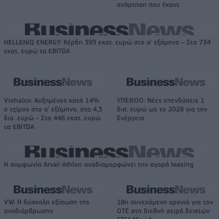
ανάρτηση που έκανε
HELLENiQ ENERGY: Κέρδη 393 εκατ. ευρώ στο α' εξάμηνο – Στα 734
εκατ. ευρώ τα EBITDA
Viohalco: Αυξημένος κατά 14%
ΥΠΕΘΟΟ: Νέες επενδύσεις 1
ο τζίρος στο α' εξάμηνο, στα 4,3
δισ. ευρώ ως το 2028 για την
δισ. ευρώ – Στα 446 εκατ. ευρώ
Ενέργεια
τα EBITDA
Η συμφωνία Arval-Athlon αναδιαμορφώνει την αγορά leasing
VW: Η δύσκολη εξίσωση της
18η συνεχόμενη χρονιά για τον
αναδιάρθρωσης
ΟΤΕ στη διεθνή σειρά δεικτών