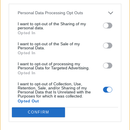
third parties.
COSMOTE TELEKOM:
Ανάδειξη της πολιτιστικής
Personal Data Processing Opt Outs
ΔΕΗ 3x3 Street
κληρονομιάς της Ελλάδα
Basketball: Το μπάσκετ
I want to opt-out of the Sharing of my
με νέες επενδύσεις
«κατέκτησε» τις πλατείες
personal data.
τεχνολογίας και
της χώρας
Opted In
συνδεσιμότητας
01/08/2025 - 16:00
I want to opt-out of the Sale of my
31/07/2025 - 18:39
Personal Data.
Opted In
I want to opt-out of processing my
Personal Data for Targeted Advertising.
Opted In
I want to opt-out of Collection, Use,
Retention, Sale, and/or Sharing of my
Personal Data that Is Unrelated with the
Purposes for which it was collected.
Opted Out
CONFIRM