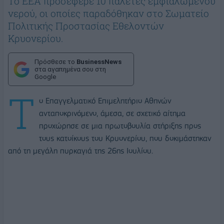
Το ΕΕΑ προσέφερε 10 παλέτες εμφιαλωμένου
νερού, οι οποίες παραδόθηκαν στο Σωματείο
Πολιτικής Προστασίας Εθελοντών
Κρυονερίου.
Πρόσθεσε το
BusinessNews
στα αγαπημένα σου στη
Google
Τ
ο Επαγγελματικό Επιμελητήριο Αθηνών
ανταποκρινόμενο, άμεσα, σε σχετικό αίτημα
προχώρησε σε μια πρωτοβουλία στήριξης προς
τους κατοίκους του Κρυονερίου, που δοκιμάστηκαν
από τη μεγάλη πυρκαγιά της 26ης Ιουλίου.