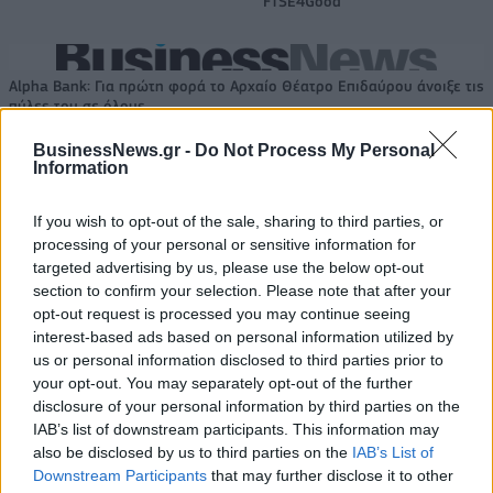
FTSE4Good
Alpha Bank: Για πρώτη φορά το Αρχαίο Θέατρο Επιδαύρου άνοιξε τις
πύλες του σε όλους
BusinessNews.gr -
Do Not Process My Personal
Information
ESG Report 2025: Πώς η ΑΒ Βασιλόπουλος μετατρέπει τη
βιωσιμότητα σε καθημερινή πράξη
If you wish to opt-out of the sale, sharing to third parties, or
processing of your personal or sensitive information for
targeted advertising by us, please use the below opt-out
section to confirm your selection. Please note that after your
opt-out request is processed you may continue seeing
ΠΕΡΙΣΣΌΤΕΡΑ ΣΕ ΑΥΤΉ ΤΗΝ ΚΑΤΗΓΟΡΊΑ
interest-based ads based on personal information utilized by
us or personal information disclosed to third parties prior to
your opt-out. You may separately opt-out of the further
disclosure of your personal information by third parties on the
IAB’s list of downstream participants. This information may
also be disclosed by us to third parties on the
IAB’s List of
Downstream Participants
that may further disclose it to other