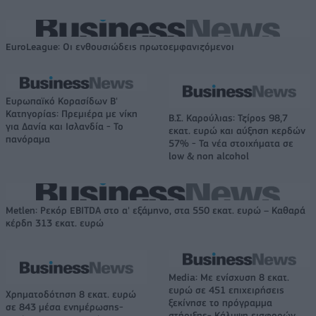
EuroLeague: Οι ενθουσιώδεις πρωτοεμφανιζόμενοι
Ευρωπαϊκό Κορασίδων Β'
Κατηγορίας: Πρεμιέρα με νίκη
Β.Σ. Καρούλιας: Τζίρος 98,7
για Δανία και Ισλανδία - Το
εκατ. ευρώ και αύξηση κερδών
πανόραμα
57% - Τα νέα στοιχήματα σε
low & non alcohol
Metlen: Ρεκόρ EBITDA στο α' εξάμηνο, στα 550 εκατ. ευρώ – Καθαρά
κέρδη 313 εκατ. ευρώ
Media: Με ενίσχυση 8 εκατ.
ευρώ σε 451 επιχειρήσεις
Χρηματοδότηση 8 εκατ. ευρώ
ξεκίνησε το πρόγραμμα
σε 843 μέσα ενημέρωσης-
στήριξης- Κάλυψη εισφορών