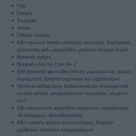
Ρύζι
Όσπρια
Ζυμαρικά
Αλεύρι
Σάλτσα τομάτας
Είδη πρωινού (κακάο, μπισκότα, κρουασάν, δημητριακά,
φρυγανιές, μέλι, μαρμελάδα, μερέντα, ατομικοί χυμοί)
Βρεφικές κρέμες
Βρεφικό γάλα Νο 1 και Νο 2
Είδη βρεφικής φροντίδας (πάνες, μωρομάντιλα, κρέμες
συγκάματος, βρεφικό σαμπουάν και αφρόλουτρο)
Προϊόντα καθαρισμού (καθαριστικά και απολυμαντικά
γενικής χρήσης, απορρυπαντικό πλυντηρίου, χλωρίνη
κλπ)
Είδη προσωπικής φροντίδας (σαμπουάν, αφρόλουτρα,
οδοντόκρεμες, οδοντόβουρτσες)
Είδη οικιακής χρήσης (αλουμινόχαρτο, διάφανη
μεμβράνη, σακούλες απορριμμάτων)