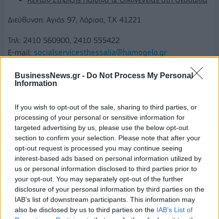
Διεύθυνση: Αγιάς 97, Λάρισα, T.K 41221
Τηλ: 2410 560900, 2410 555422
E-mail:
socialservicesthessalia@hamogelo.gr
Κέντρο Στήριξης Παιδιού & Οικογένειας στην Καβάλα
BusinessNews.gr -
Do Not Process My Personal
Information
Διεύθυνση: Φιλελλήνων 16, Καβάλα, Τ.Κ. 654 02
If you wish to opt-out of the sale, sharing to third parties, or
Τηλ: 2510 232616 - E-mail:
processing of your personal or sensitive information for
socialserviceskavala@hamogelo.gr
targeted advertising by us, please use the below opt-out
section to confirm your selection. Please note that after your
Κέντρο Στήριξης Παιδιού & Οικογένειας στην Επανομή
opt-out request is processed you may continue seeing
interest-based ads based on personal information utilized by
Διεύθυνση:1ο χλμ. Επανομής - Θεσσαλονίκης, Επανομή
us or personal information disclosed to third parties prior to
Θεσσαλονίκης, Τ.Κ. 57500
your opt-out. You may separately opt-out of the further
disclosure of your personal information by third parties on the
Τηλ:23920 41596 - 2310 535629
IAB’s list of downstream participants. This information may
also be disclosed by us to third parties on the
IAB’s List of
E-mail:
SocialServicesThess@hamogelo.gr