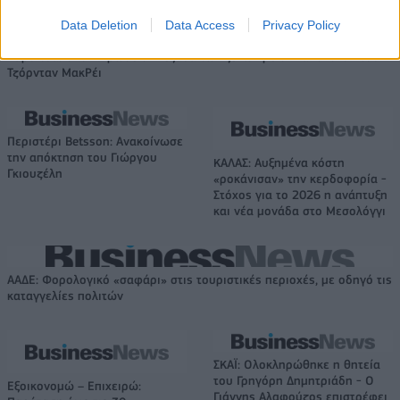
Data Deletion
Data Access
Privacy Policy
Καρδίτσα: Ολοκλήρωσε την εξάδα των ξένων με την απόκτηση του
Τζόρνταν ΜακΡέι
Περιστέρι Betsson: Ανακοίνωσε
την απόκτηση του Γιώργου
ΚΑΛΑΣ: Αυξημένα κόστη
Γκιουζέλη
«ροκάνισαν» την κερδοφορία -
Στόχος για το 2026 η ανάπτυξη
και νέα μονάδα στο Μεσολόγγι
ΑΑΔΕ: Φορολογικό «σαφάρι» στις τουριστικές περιοχές, με οδηγό τις
καταγγελίες πολιτών
ΣΚΑΪ: Ολοκληρώθηκε η θητεία
του Γρηγόρη Δημητριάδη - Ο
Εξοικονομώ – Επιχειρώ:
Γιάννης Αλαφούζος επιστρέφει