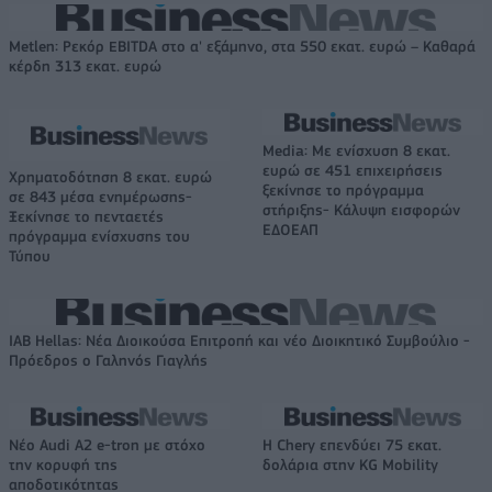
Metlen: Ρεκόρ EBITDA στο α' εξάμηνο, στα 550 εκατ. ευρώ – Καθαρά
κέρδη 313 εκατ. ευρώ
Media: Με ενίσχυση 8 εκατ.
ευρώ σε 451 επιχειρήσεις
Χρηματοδότηση 8 εκατ. ευρώ
ξεκίνησε το πρόγραμμα
σε 843 μέσα ενημέρωσης-
στήριξης- Κάλυψη εισφορών
Ξεκίνησε το πενταετές
ΕΔΟΕΑΠ
πρόγραμμα ενίσχυσης του
Τύπου
IAB Hellas: Νέα Διοικούσα Επιτροπή και νέο Διοικητικό Συμβούλιο -
Πρόεδρος ο Γαληνός Γιαγλής
Νέο Audi A2 e-tron με στόχο
Η Chery επενδύει 75 εκατ.
την κορυφή της
δολάρια στην KG Mobility
αποδοτικότητας