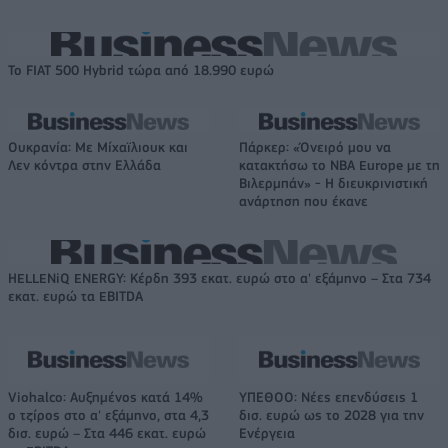
Το FIAT 500 Hybrid τώρα από 18.990 ευρώ
Ουκρανία: Με Μίχαϊλιουκ και
Πάρκερ: «Όνειρό μου να
Λεν κόντρα στην Ελλάδα
κατακτήσω το ΝΒΑ Europe με τη
Βιλερμπάν» - Η διευκρινιστική
ανάρτηση που έκανε
HELLENiQ ENERGY: Κέρδη 393 εκατ. ευρώ στο α' εξάμηνο – Στα 734
εκατ. ευρώ τα EBITDA
Viohalco: Αυξημένος κατά 14%
ΥΠΕΘΟΟ: Νέες επενδύσεις 1
ο τζίρος στο α' εξάμηνο, στα 4,3
δισ. ευρώ ως το 2028 για την
δισ. ευρώ – Στα 446 εκατ. ευρώ
Ενέργεια