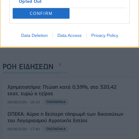
Opted Out
CONFIRM
Data Deletion
Data Access
Privacy Policy
ΡΟΗ ΕΙΔΗΣΕΩΝ
Χρηματιστήριο: Πτώση κατά 0,59%, στα 320,42
εκατ. ευρώ ο τζίρος
06/08/2026 - 18:10
ΟΙΚΟΝΟΜΙΑ
ΟΠΕΚΑ: Αύριο η δεύτερη πληρωμή των δικαιούχων
του Λογαριασμού Αγροτικής Εστίας
06/08/2026 - 17:40
ΟΙΚΟΝΟΜΙΑ