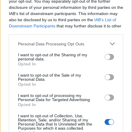
your opt-out. You may separately opt-out of the further
disclosure of your personal information by third parties on the
IAB’s list of downstream participants. This information may
ΠΕΡΙΣΣΌΤΕΡΑ ΣΕ ΑΥΤΉ ΤΗΝ ΚΑΤΗΓΟΡΊΑ
also be disclosed by us to third parties on the
IAB’s List of
Downstream Participants
that may further disclose it to other
third parties.
Personal Data Processing Opt Outs
I want to opt-out of the Sharing of my
personal data.
Opted In
MYTILINEOS: Υλοποίηση
Ο Όμιλος ΗΡΑΚΛΗΣ στο
I want to opt-out of the Sale of my
Personal Data.
για 6η χρονία του
τιμόνι της
Opted In
προγράμματος Data Youth
απόανθρακοποίησης με
εσπερίδα στο ΤΕΕ
I want to opt-out of processing my
29/03/2024 - 11:26
Μαγνησίας
Personal Data for Targeted Advertising.
Opted In
28/03/2024 - 14:51
I want to opt-out of Collection, Use,
Retention, Sale, and/or Sharing of my
Personal Data that Is Unrelated with the
Purposes for which it was collected.