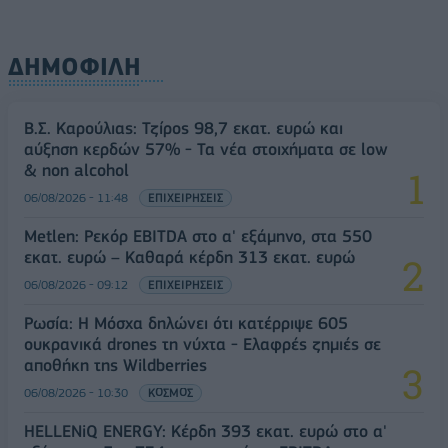
ΔΗΜΟΦΙΛΗ
Β.Σ. Καρούλιας: Τζίρος 98,7 εκατ. ευρώ και
αύξηση κερδών 57% - Τα νέα στοιχήματα σε low
& non alcohol
06/08/2026 - 11:48
ΕΠΙΧΕΙΡΗΣΕΙΣ
Metlen: Ρεκόρ EBITDA στο α' εξάμηνο, στα 550
εκατ. ευρώ – Καθαρά κέρδη 313 εκατ. ευρώ
06/08/2026 - 09:12
ΕΠΙΧΕΙΡΗΣΕΙΣ
Ρωσία: Η Μόσχα δηλώνει ότι κατέρριψε 605
ουκρανικά drones τη νύχτα - Ελαφρές ζημιές σε
αποθήκη της Wildberries
06/08/2026 - 10:30
ΚΟΣΜΟΣ
HELLENiQ ENERGY: Κέρδη 393 εκατ. ευρώ στο α'