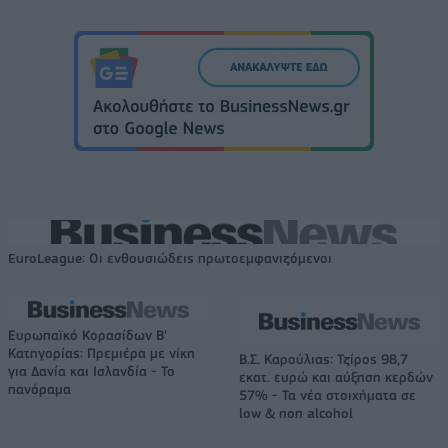
EuroLeague: Οι ενθουσιώδεις πρωτοεμφανιζόμενοι
Ευρωπαϊκό Κορασίδων Β'
Κατηγορίας: Πρεμιέρα με νίκη
Β.Σ. Καρούλιας: Τζίρος 98,7
για Δανία και Ισλανδία - Το
εκατ. ευρώ και αύξηση κερδών
πανόραμα
57% - Τα νέα στοιχήματα σε
low & non alcohol