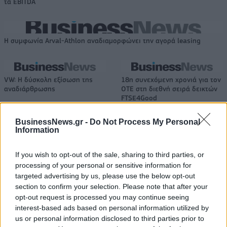
τα EBITDA
Η συμφωνία Arval-Athlon αναδιαμορφώνει την αγορά leasing
VW: Η δύσκολη εξίσωση της
18η συνεχόμενη χρονιά για τον
αναδιάρθρωσης
ΟΤΕ στη διεθνή σειρά δεικτών
FTSE4Good
BusinessNews.gr -
Do Not Process My Personal
Information
Alpha Bank: Για πρώτη φορά το Αρχαίο Θέατρο Επιδαύρου άνοιξε τις
πύλες του σε όλους
If you wish to opt-out of the sale, sharing to third parties, or
processing of your personal or sensitive information for
targeted advertising by us, please use the below opt-out
ESG Report 2025: Πώς η ΑΒ Βασιλόπουλος μετατρέπει τη
section to confirm your selection. Please note that after your
βιωσιμότητα σε καθημερινή πράξη
opt-out request is processed you may continue seeing
interest-based ads based on personal information utilized by
us or personal information disclosed to third parties prior to