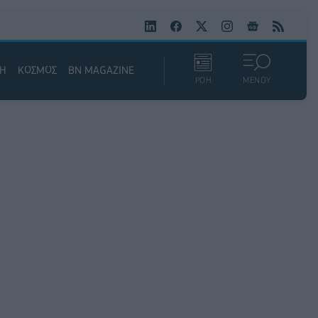
ΚΗ
ΚΟΣΜΟΣ
BN MAGAZINE
ΡΟΗ
ΜΕΝΟΥ