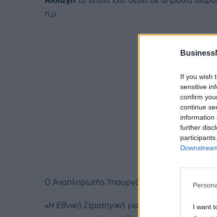
π.μ.
Business
If you wish 
sensitive in
confirm you
continue se
information 
further disc
participants
Downstream 
Ο Αναπληρωτής Υπουργός ΠΕΝ,
Γιάννης Τσι
Persona
«Η Εθνική Στρατηγική για την Προσαρμογή στ
I want t