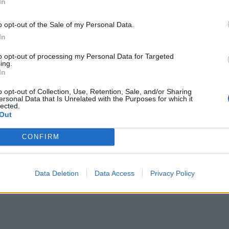
ιασμού και υλοποίησης των απαραίτητων μέτρων
In
πικό επίπεδο. Μετά την ολοκλήρωση της ΕΣΠΚΑ θα
o opt-out of the Sale of my Personal Data.
 Δράσης και η περαιτέρω εξειδίκευση τους μέσω
In
to opt-out of processing my Personal Data for Targeted
ing.
ς να συμμετέχουν από σήμερα στη εν λόγω δημόσια
In
ταθέσουν τις προτάσεις τους.
o opt-out of Collection, Use, Retention, Sale, and/or Sharing
ersonal Data that Is Unrelated with the Purposes for which it
lected.
Out
CONFIRM
Data Deletion
Data Access
Privacy Policy