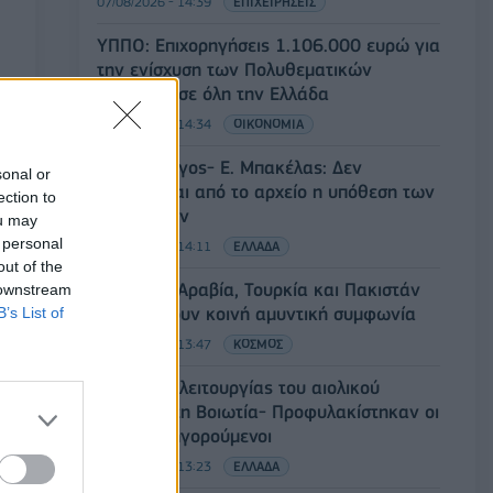
07/08/2026 - 14:39
ΕΠΙΧΕΙΡΗΣΕΙΣ
ΥΠΠΟ: Επιχορηγήσεις 1.106.000 ευρώ για
την ενίσχυση των Πολυθεματικών
Φεστιβάλ σε όλη την Ελλάδα
07/08/2026 - 14:34
ΟΙΚΟΝΟΜΙΑ
Άρειος Πάγος- Ε. Μπακέλας: Δεν
sonal or
ανασύρεται από το αρχείο η υπόθεση των
ection to
υποκλοπών
ou may
 personal
07/08/2026 - 14:11
ΕΛΛΑΔΑ
out of the
Σαουδική Αραβία, Τουρκία και Πακιστάν
 downstream
υπογράφουν κοινή αμυντική συμφωνία
B’s List of
07/08/2026 - 13:47
ΚΟΣΜΟΣ
Αναστολή λειτουργίας του αιολικού
πάρκου στη Βοιωτία- Προφυλακίστηκαν οι
τρεις κατηγορούμενοι
07/08/2026 - 13:23
ΕΛΛΑΔΑ