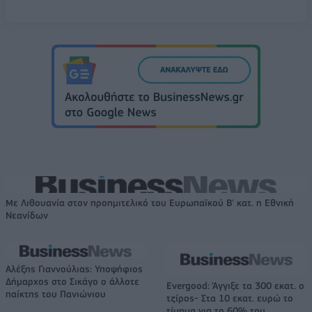
Με Λιθουανία στον προημιτελικό του Ευρωπαϊκού Β' κατ. η Εθνική
Νεανίδων
Αλέξης Γιαννούλιας: Υποψήφιος
Δήμαρχος στο Σικάγο ο άλλοτε
Evergood: Άγγιξε τα 300 εκατ. ο
παίκτης του Πανιώνιου
τζίρος- Στα 10 εκατ. ευρώ το
τίμημα για το 60% του