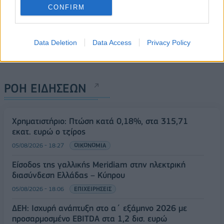
CONFIRM
Data Deletion
Data Access
Privacy Policy
ΡΟΗ ΕΙΔΗΣΕΩΝ
Χρηματιστήριο: Πτώση κατά 0,18%, στα 315,71
εκατ. ευρώ ο τζίρος
05/08/2026 - 18:27
ΟΙΚΟΝΟΜΙΑ
Είσοδος της γαλλικής Meridiam στην ηλεκτρική
διασύνδεση Ελλάδας – Κύπρου
05/08/2026 - 18:06
ΕΠΙΧΕΙΡΗΣΕΙΣ
ΔΕΗ: Ισχυρή ανάπτυξη στο α΄ εξάμηνο 2026 με
προσαρμοσμένο EBITDA στα 1,2 δισ. ευρώ