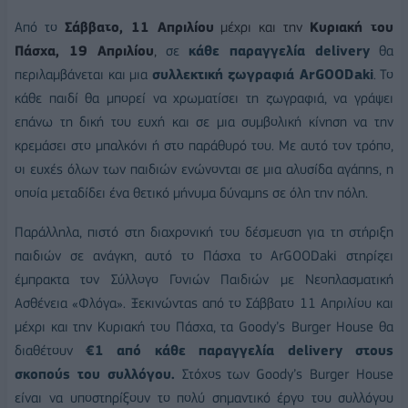
Από το
Σάββατο, 11 Απριλίου
μέχρι και την
Κυριακή του
Πάσχα, 19 Απριλίου
,
σε
κάθε παραγγελία
delivery
θα
περιλαμβάνεται και μια
συλλεκτική ζωγραφιά
ArGOODaki
. Το
κάθε παιδί θα μπορεί να χρωματίσει τη ζωγραφιά, να γράψει
επάνω τη δική του ευχή και σε μια συμβολική κίνηση να την
κρεμάσει στο μπαλκόνι ή στο παράθυρό του. Με αυτό τον τρόπο,
οι ευχές όλων των παιδιών ενώνονται σε μια αλυσίδα αγάπης, η
οποία μεταδίδει ένα θετικό μήνυμα δύναμης σε όλη την πόλη.
Παράλληλα, πιστό στη διαχρονική του δέσμευση για τη στήριξη
παιδιών σε ανάγκη, αυτό το Πάσχα το
ArGOODaki
στηρίζει
έμπρακτα τον Σύλλογο Γονιών Παιδιών με Νεοπλασματική
Ασθένεια «Φλόγα». Ξεκινώντας από το Σάββατο 11 Απριλίου και
μέχρι και την Κυριακή του Πάσχα, τα
Goody
’
s
Burger
House
θα
διαθέτουν
€1 από κάθε παραγγελία
delivery
στους
σκοπούς του συλλόγου.
Στόχος των
Goody
’
s
Burger
House
είναι να
υποστηρίξουν το πολύ σημαντικό έργο του συλλόγου