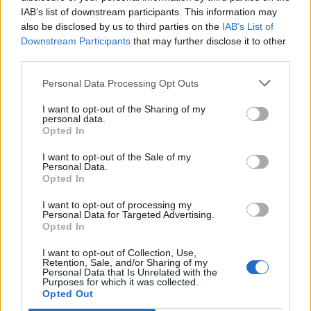
IAB’s list of downstream participants. This information may
also be disclosed by us to third parties on the
IAB’s List of
Downstream Participants
that may further disclose it to other
ΠΕΡΙΣΣΌΤΕΡΑ ΣΕ ΑΥΤΉ ΤΗΝ ΚΑΤΗΓΟΡΊΑ
third parties.
Personal Data Processing Opt Outs
I want to opt-out of the Sharing of my
personal data.
Opted In
Kωτσόβολος: Προσέφερε
I want to opt-out of the Sale of my
εξοπλισμό στο "Σωτηρία"
Η Autohellas με τη
Personal Data.
Opted In
διάθεση 150 Αυτοκινήτων
09/04/2020 - 17:30
στο πλευρό Δήμων και
I want to opt-out of processing my
Κοινοτήτων
Personal Data for Targeted Advertising.
Opted In
09/04/2020 - 18:23
I want to opt-out of Collection, Use,
Retention, Sale, and/or Sharing of my
Personal Data that Is Unrelated with the
Purposes for which it was collected.
Opted Out