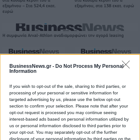
στα καθαρά κέρδη του α΄
στα καθαρά κέρδη του α΄
εξαμήνου – Στα 524,4 εκατ.
εξαμήνου, στα 138 εκατ. ευρώ
ευρώ
Η συμφωνία Arval-Athlon αναδιαμορφώνει την αγορά leasing
VW: Η δύσκολη εξίσωση της
Alpha Bank: Για πρώτη φορά το
αναδιάρθρωσης
Αρχαίο Θέατρο Επιδαύρου
BusinessNews.gr -
Do Not Process My Personal
άνοιξε τις πύλες του σε όλους
Information
If you wish to opt-out of the sale, sharing to third parties, or
processing of your personal or sensitive information for
ESG Report 2025: Πώς η ΑΒ Βασιλόπουλος μετατρέπει τη
targeted advertising by us, please use the below opt-out
βιωσιμότητα σε καθημερινή πράξη
section to confirm your selection. Please note that after your
opt-out request is processed you may continue seeing
interest-based ads based on personal information utilized by
Stoiximan: «Πού ήσουν;» στις μεγάλες στιγμές του Ολυμπιακού
us or personal information disclosed to third parties prior to
your opt-out. You may separately opt-out of the further
disclosure of your personal information by third parties on the