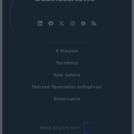
Η Εταιρεία
Ταυτότητα
Όροι Χρήσης
Πολιτική Προστασίας Δεδομένων
Επικοινωνία
ΜΕΛΟΣ #232470 Μ.Η.Τ.