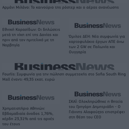
Αρμάνι Μιλάνο: Το καινούριο της ρόστερ και ο αέρας ανανέωσης
Εθνική Κορασίδων: Οι δηλώσεις
μετά τη νίκη επί της Δανίας και
Όμιλος ΔΕΗ: Νέα συμφωνία για
πριν από τον ημιτελικό με τη
χαρτοφυλάκιο έργων ΑΠΕ άνω
Νορβηγία
των 2 GW σε Πολωνία και
Ουγγαρία
Fourlis: Συμφωνία για την πώληση συμμετοχής στο Sofia South Ring
Mall έναντι 49,35 εκατ. ευρώ
ΣΚΑΪ: Ολοκληρώθηκε η θητεία
του Γρηγόρη Δημητριάδη - Ο
Χρηματιστήριο Αθηνών:
Γιάννης Αλαφούζος επιστρέφει
Εβδομαδιαία άνοδος 1,76%,
στη θέση του CEO
κέρδη 23,31% από τις αρχές
του έτους