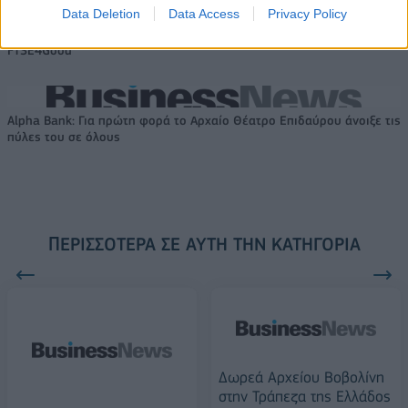
Data Deletion
Data Access
Privacy Policy
18η συνεχόμενη χρονιά για τον ΟΤΕ στη διεθνή σειρά δεικτών
FTSE4Good
Alpha Bank: Για πρώτη φορά το Αρχαίο Θέατρο Επιδαύρου άνοιξε τις
πύλες του σε όλους
ΠΕΡΙΣΣΌΤΕΡΑ ΣΕ ΑΥΤΉ ΤΗΝ ΚΑΤΗΓΟΡΊΑ
Δωρεά Αρχείου Βοβολίνη
στην Τράπεζα της Ελλάδος