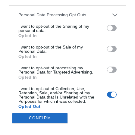
Ελληνική Αναπτυξιακή Τράπεζα: Με «προίκα» 2 δισ. ευρώ ανοίγει
third parties.
δρόμο για δάνεια έως 5 δισ. σε μικρομεσαίες
Personal Data Processing Opt Outs
I want to opt-out of the Sharing of my
personal data.
Opted In
Β.Σ. Καρούλιας: Τζίρος 98,7
Deloitte Ελλάδος:
εκατ. ευρώ και αύξηση κερδών
Χρηματοοικονομικός
I want to opt-out of the Sale of my
57% - Τα νέα στοιχήματα σε
σύμβουλος της ΔΕΗ για την
Personal Data.
low & non alcohol
είσοδο στην πολωνική αγορά
Opted In
ενέργειας
I want to opt-out of processing my
Personal Data for Targeted Advertising.
Opted In
Η Chery επενδύει 75 εκατ. δολάρια στην KG Mobility
I want to opt-out of Collection, Use,
Retention, Sale, and/or Sharing of my
Personal Data that Is Unrelated with the
Purposes for which it was collected.
Opted Out
Το FIAT 500 Hybrid τώρα από
Ατρόμητος και Novibet
18.990 ευρώ
συνεχίζουν μαζί: Ανανέωση της
συνεργασίας τους μέχρι το
CONFIRM
2028