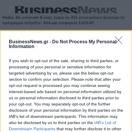
Media: Με ενίσχυση 8 εκατ. ευρώ σε 451 επιχειρήσεις ξεκίνησε το
πρόγραμμα στήριξης- Κάλυψη εισφορών ΕΔΟΕΑΠ
BusinessNews.gr -
Do Not Process My Personal
Η Toyota φέρνει νέα γενιά
Σε κινεζική… πολιορκία η
Information
μπαταριών για τα υβριδικά της
ευρωπαϊκή
αυτοκινητοβιομηχανία
If you wish to opt-out of the sale, sharing to third parties, or
processing of your personal or sensitive information for
targeted advertising by us, please use the below opt-out
Νέο Audi A2 e-tron με στόχο την κορυφή της αποδοτικότητας
section to confirm your selection. Please note that after your
opt-out request is processed you may continue seeing
interest-based ads based on personal information utilized by
us or personal information disclosed to third parties prior to
Σασλόγλου: «Ξεχνάμε ό,τι έγινε
Εθνική Κορασίδων: Νίκησε με
your opt-out. You may separately opt-out of the further
και προχωράμε»
74-65 τη Δανία και παίζει
disclosure of your personal information by third parties on the
ημιτελικό με τη Νορβηγία
IAB’s list of downstream participants. This information may
also be disclosed by us to third parties on the
IAB’s List of
Downstream Participants
that may further disclose it to other