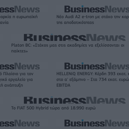
ιορκία η ευρωπαϊκή
Νέο Audi A2 e-tron με στόχο την κο
χανία
της αποδοτικότητας
Platon BC: «Στόχος μας στις ακαδημίες να εξελίσσονται οι
παίκτες»
ό Πλαίσιο για τον
HELLENiQ ENERGY: Κέρδη 393 εκατ.
γικό εργαλείο για
στο α' εξάμηνο – Στα 734 εκατ. ευρώ
κή ανάπτυξη
EBITDA
Το FIAT 500 Hybrid τώρα από 18.990 ευρώ