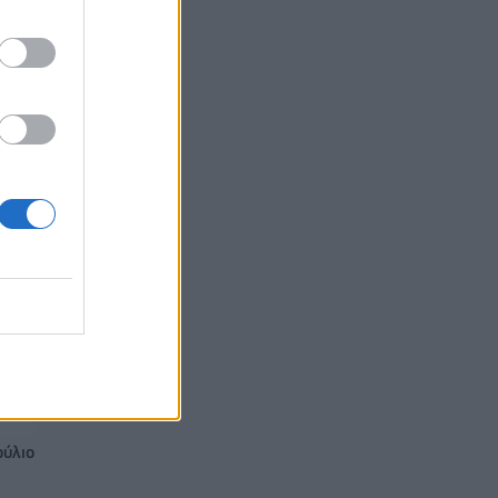
,
 313
ούλιο