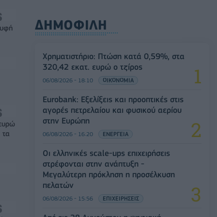
ΔΗΜΟΦΙΛΗ
ρυφή
Χρηματιστήριο: Πτώση κατά 0,59%, στα
320,42 εκατ. ευρώ ο τζίρος
06/08/2026 - 18:10
ΟΙΚΟΝΟΜΙΑ
Eurobank: Εξελίξεις και προοπτικές στις
αγορές πετρελαίου και φυσικού αερίου
στην Ευρώπη
 ευρώ
 τα
06/08/2026 - 16:20
ΕΝΕΡΓΕΙΑ
Οι ελληνικές scale-ups επιχειρήσεις
στρέφονται στην ανάπτυξη -
Μεγαλύτερη πρόκληση η προσέλκυση
πελατών
06/08/2026 - 15:56
ΕΠΙΧΕΙΡΗΣΕΙΣ