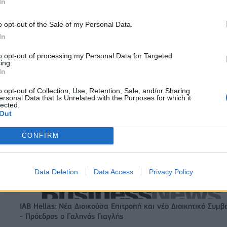
In
o opt-out of the Sale of my Personal Data.
In
to opt-out of processing my Personal Data for Targeted
ing.
In
o opt-out of Collection, Use, Retention, Sale, and/or Sharing
Δόξα Λευκάδας: Έβδομη μεταγραφή ο Τζος Σάρμα (vid)
ersonal Data that Is Unrelated with the Purposes for which it
lected.
Out
CONFIRM
ζίρος 98,7 εκατ. ευρώ
Metlen: Ρεκόρ EBITDA στο α' εξάμηνο
ών 57% - Τα νέα
στα 550 εκατ. ευρώ – Καθαρά κέρδη
w & non alcohol
εκατ. ευρώ
Data Deletion
Data Access
Privacy Policy
IAB Hellas: Νέα Διοικούσα Επιτροπή και νέο Διοικητικό Συμβ
- Πρόεδρος ο Γαληνός Γιαγλής