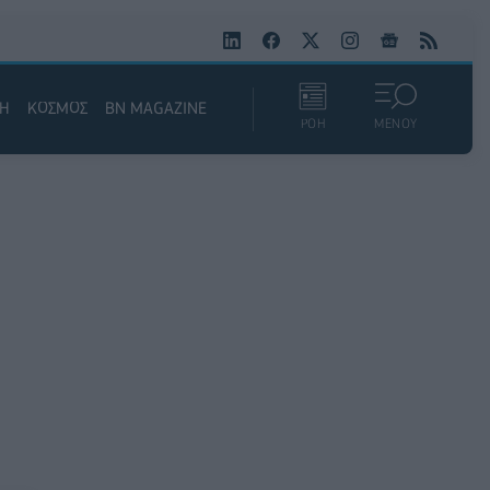
ΚΗ
ΚΟΣΜΟΣ
BN MAGAZINE
ΡΟΗ
ΜΕΝΟΥ