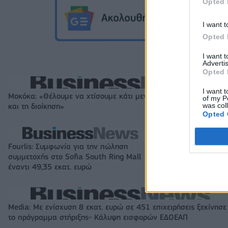
Opted 
I want t
Opted 
I want 
Advertis
Opted 
I want t
Μοκόκα: «Θέλουμε να χτίσουμε κάτι μεγάλο με την ιδιοκτησία
of my P
was col
και τη διοίκηση»
Opted 
Fourlis: Συμφωνία για την πώληση
Β.Σ. Καρούλιας: Τ
συμμετοχής στο Sofia South Ring Mall
και αύξηση κερδ
έναντι 49,35 εκατ. ευρώ
στοιχήματα σε lo
Media: Με ενίσχυση 8 εκατ. ευρώ σε 451 επιχειρήσεις ξεκίνησε
το πρόγραμμα στήριξης- Κάλυψη εισφορών ΕΔΟΕΑΠ