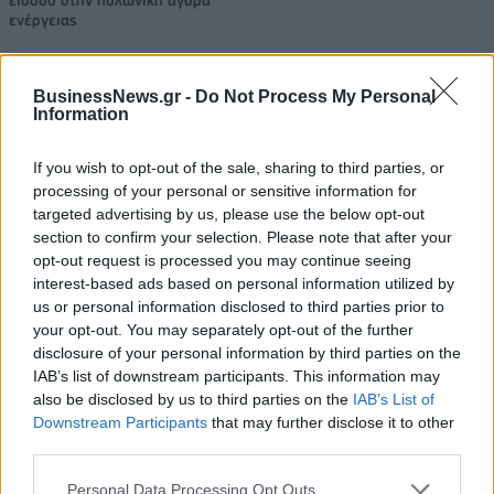
ενέργειας
BusinessNews.gr -
Do Not Process My Personal
Media: Με ενίσχυση 8 εκατ. ευρώ σε 451 επιχειρήσεις ξεκίνησε το
Information
πρόγραμμα στήριξης- Κάλυψη εισφορών ΕΔΟΕΑΠ
If you wish to opt-out of the sale, sharing to third parties, or
processing of your personal or sensitive information for
Η Toyota φέρνει νέα γενιά
Σε κινεζική… πολιορκία η
targeted advertising by us, please use the below opt-out
μπαταριών για τα υβριδικά της
ευρωπαϊκή
section to confirm your selection. Please note that after your
αυτοκινητοβιομηχανία
opt-out request is processed you may continue seeing
interest-based ads based on personal information utilized by
us or personal information disclosed to third parties prior to
your opt-out. You may separately opt-out of the further
Νέο Audi A2 e-tron με στόχο την κορυφή της αποδοτικότητας
disclosure of your personal information by third parties on the
IAB’s list of downstream participants. This information may
also be disclosed by us to third parties on the
IAB’s List of
Εθνική Νεανίδων: Με τη
WNBA: Έκτη σερί νίκη για τους
Downstream Participants
that may further disclose it to other
Βουλγαρία για τις θέσεις 5-8
Ουάσινγκτον Μίστικς (vid)
third parties.
του Ευρωμπάσκετ (live stream)
Personal Data Processing Opt Outs