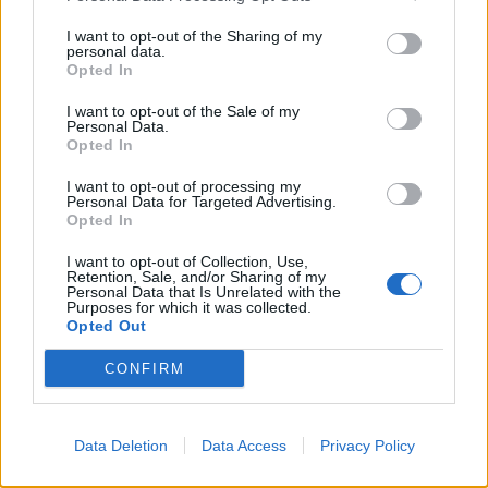
I want to opt-out of the Sharing of my
ΕΛΣΤΑΤ: Στο 3,4% υποχώρησε ο πληθωρισμός τον Ιούλιο
personal data.
Opted In
I want to opt-out of the Sale of my
Personal Data.
Opted In
Χρηματοδότηση 8 εκατ. ευρώ
Metlen: Ρεκόρ EBITDA στο α'
σε 843 μέσα ενημέρωσης-
εξάμηνο, στα 550 εκατ. ευρώ –
I want to opt-out of processing my
Ξεκίνησε το πενταετές
Καθαρά κέρδη 313 εκατ. ευρώ
Personal Data for Targeted Advertising.
πρόγραμμα ενίσχυσης του
Opted In
Τύπου
I want to opt-out of Collection, Use,
Retention, Sale, and/or Sharing of my
Personal Data that Is Unrelated with the
Purposes for which it was collected.
Η Chery επενδύει 75 εκατ. δολάρια στην KG Mobility
Opted Out
CONFIRM
Το FIAT 500 Hybrid τώρα από
Ατρόμητος και Novibet
18.990 ευρώ
συνεχίζουν μαζί: Ανανέωση της
συνεργασίας τους μέχρι το
Data Deletion
Data Access
Privacy Policy
2028