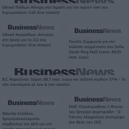
Εθνική Παίδων: Κόντρα στο Ισραήλ για την πρώτη νίκη στο
Ευρωμπάσκετ U16 (live stream)
Εθνική Κορασίδων: Απέναντι
στη Δανία για το 2/2 στο
Fourlis: Συμφωνία για την
Ευρωμπάσκετ (live stream)
πώληση συμμετοχής στο Sofia
South Ring Mall έναντι 49,35
εκατ. ευρώ
Β.Σ. Καρούλιας: Τζίρος 98,7 εκατ. ευρώ και αύξηση κερδών 57% - Τα
νέα στοιχήματα σε low & non alcohol
ΣΚΑΪ: Ολοκληρώθηκε η θητεία
του Γρηγόρη Δημητριάδη - Ο
Deloitte Ελλάδος:
Γιάννης Αλαφούζος επιστρέφει
Χρηματοοικονομικός
στη θέση του CEO
σύμβουλος της ΔΕΗ για την
είσοδο στην πολωνική αγορά