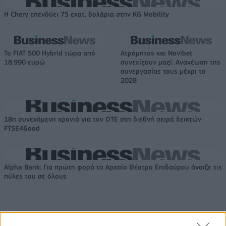
Η Chery επενδύει 75 εκατ. δολάρια στην KG Mobility
Το FIAT 500 Hybrid τώρα από
Ατρόμητος και Novibet
18.990 ευρώ
συνεχίζουν μαζί: Ανανέωση της
συνεργασίας τους μέχρι το
2028
18η συνεχόμενη χρονιά για τον ΟΤΕ στη διεθνή σειρά δεικτών
FTSE4Good
Alpha Bank: Για πρώτη φορά το Αρχαίο Θέατρο Επιδαύρου άνοιξε τις
πύλες του σε όλους