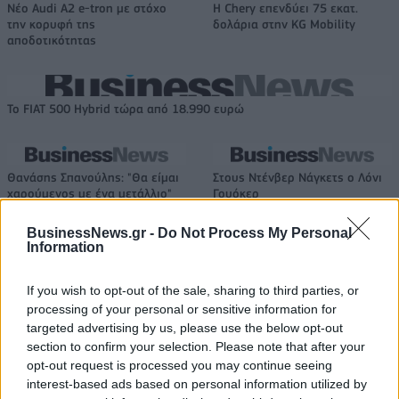
Νέο Audi A2 e-tron με στόχο
Η Chery επενδύει 75 εκατ.
την κορυφή της
δολάρια στην KG Mobility
αποδοτικότητας
Το FIAT 500 Hybrid τώρα από 18.990 ευρώ
Θανάσης Σπανούλης: "Θα είμαι
Στους Ντένβερ Νάγκετς ο Λόνι
χαρούμενος με ένα μετάλλιο"
Γουόκερ
BusinessNews.gr -
Do Not Process My Personal
Information
HELLENiQ ENERGY: Κέρδη 393 εκατ. ευρώ στο α' εξάμηνο – Στα 734
εκατ. ευρώ τα EBITDA
If you wish to opt-out of the sale, sharing to third parties, or
processing of your personal or sensitive information for
targeted advertising by us, please use the below opt-out
section to confirm your selection. Please note that after your
opt-out request is processed you may continue seeing
Viohalco: Αυξημένος κατά 14%
ΥΠΕΘΟΟ: Νέες επενδύσεις 1
interest-based ads based on personal information utilized by
ο τζίρος στο α' εξάμηνο, στα 4,3
δισ. ευρώ ως το 2028 για την