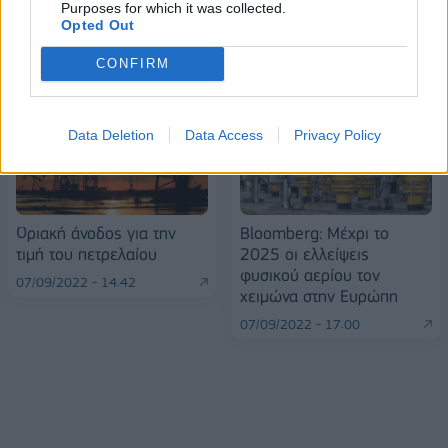
Purposes for which it was collected.
Opted Out
ΠΕΡΙΣΣΌΤΕΡΑ ΣΕ ΑΥΤΉ ΤΗΝ ΚΑΤΗΓΟΡΊΑ
CONFIRM
Data Deletion
Data Access
Privacy Policy
Οριακή άνοδος για την
Bloomberg: Μέχρι το
τιμή του πετρελαίου
2025 οι ελλείψεις
φυσικού αερίου τον
07/09/2022 - 14:42
χειμώνα στην Ευρώπη
07/09/2022 - 17:00