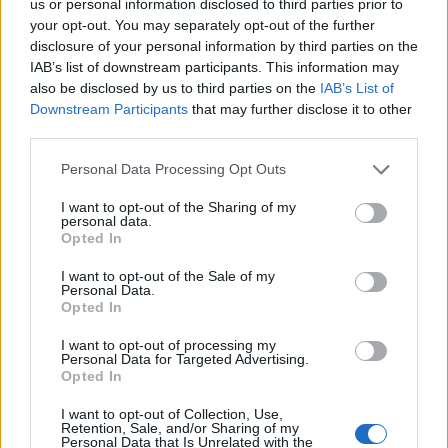
δισ. ευρώ – Στα 446 εκατ. ευρώ
Ενέργεια
us or personal information disclosed to third parties prior to
τα EBITDA
your opt-out. You may separately opt-out of the further
disclosure of your personal information by third parties on the
IAB’s list of downstream participants. This information may
also be disclosed by us to third parties on the
IAB’s List of
Η συμφωνία Arval-Athlon αναδιαμορφώνει την αγορά leasing
Downstream Participants
that may further disclose it to other
third parties.
Personal Data Processing Opt Outs
VW: Η δύσκολη εξίσωση της
Alpha Bank: Για πρώτη φορά το
αναδιάρθρωσης
Αρχαίο Θέατρο Επιδαύρου
I want to opt-out of the Sharing of my
άνοιξε τις πύλες του σε όλους
personal data.
Opted In
I want to opt-out of the Sale of my
ESG Report 2025: Πώς η ΑΒ Βασιλόπουλος μετατρέπει τη
Personal Data.
βιωσιμότητα σε καθημερινή πράξη
Opted In
I want to opt-out of processing my
Personal Data for Targeted Advertising.
Opted In
Stoiximan: «Πού ήσουν;» στις μεγάλες στιγμές του Ολυμπιακού
I want to opt-out of Collection, Use,
Retention, Sale, and/or Sharing of my
Personal Data that Is Unrelated with the