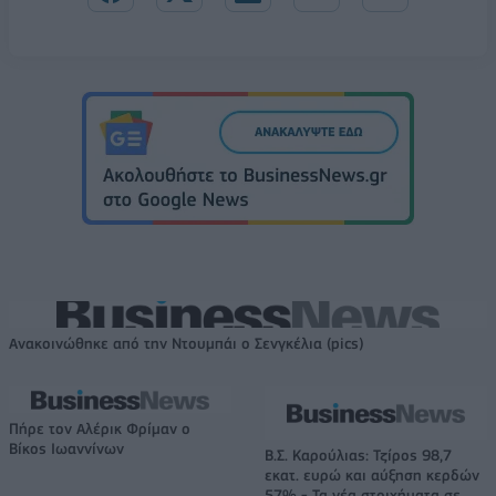
Ανακοινώθηκε από την Ντουμπάι ο Σενγκέλια (pics)
Πήρε τον Αλέρικ Φρίμαν ο
Βίκος Ιωαννίνων
Β.Σ. Καρούλιας: Τζίρος 98,7
εκατ. ευρώ και αύξηση κερδών
57% - Τα νέα στοιχήματα σε