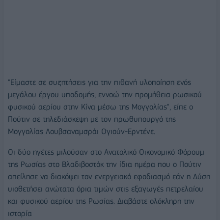
"Είμαστε σε συζητήσεις για την πιθανή υλοποίηση ενός
μεγάλου έργου υποδομής, εννοώ την προμήθεια ρωσικού
φυσικού αερίου στην Κίνα μέσω της Μογγολίας", είπε ο
Πούτιν σε τηλεδιάσκεψη με τον πρωθυπουργό της
Μογγολίας Λουβσαναμσράι Ογιούν-Ερντένε.
Οι δύο ηγέτες μιλούσαν στο Ανατολικό Οικονομικό Φόρουμ
της Ρωσίας στο Βλαδιβοστόκ την ίδια ημέρα που ο Πούτιν
απείλησε να διακόψει τον ενεργειακό εφοδιασμό εάν η Δύση
υιοθετήσει ανώτατα όρια τιμών στις εξαγωγές πετρελαίου
και φυσικού αερίου της Ρωσίας. Διαβάστε ολόκληρη την
ιστορία