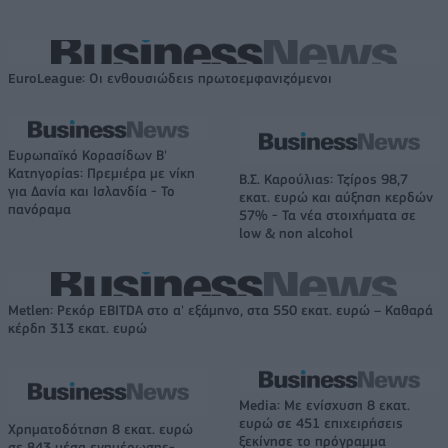
EuroLeague: Οι ενθουσιώδεις πρωτοεμφανιζόμενοι
Ευρωπαϊκό Κορασίδων Β'
Κατηγορίας: Πρεμιέρα με νίκη
Β.Σ. Καρούλιας: Τζίρος 98,7
για Δανία και Ισλανδία - Το
εκατ. ευρώ και αύξηση κερδών
πανόραμα
57% - Τα νέα στοιχήματα σε
low & non alcohol
Metlen: Ρεκόρ EBITDA στο α' εξάμηνο, στα 550 εκατ. ευρώ – Καθαρά
κέρδη 313 εκατ. ευρώ
Media: Με ενίσχυση 8 εκατ.
ευρώ σε 451 επιχειρήσεις
Χρηματοδότηση 8 εκατ. ευρώ
ξεκίνησε το πρόγραμμα
σε 843 μέσα ενημέρωσης-