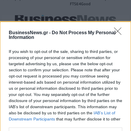
FTSE4Good
Alpha Bank: Για πρώτη φορά το Αρχαίο Θέατρο Επιδαύρου άνοιξε τις
πύλες του σε όλους
BusinessNews.gr -
Do Not Process My Personal
Information
If you wish to opt-out of the sale, sharing to third parties, or
ESG Report 2025: Πώς η ΑΒ Βασιλόπουλος μετατρέπει τη
processing of your personal or sensitive information for
βιωσιμότητα σε καθημερινή πράξη
targeted advertising by us, please use the below opt-out
section to confirm your selection. Please note that after your
opt-out request is processed you may continue seeing
interest-based ads based on personal information utilized by
us or personal information disclosed to third parties prior to
ΠΕΡΙΣΣΌΤΕΡΑ ΣΕ ΑΥΤΉ ΤΗΝ ΚΑΤΗΓΟΡΊΑ
your opt-out. You may separately opt-out of the further
disclosure of your personal information by third parties on the
IAB’s list of downstream participants. This information may
also be disclosed by us to third parties on the
IAB’s List of
Downstream Participants
that may further disclose it to other
third parties.
Ο Ρουβίκωνας μοιράζει