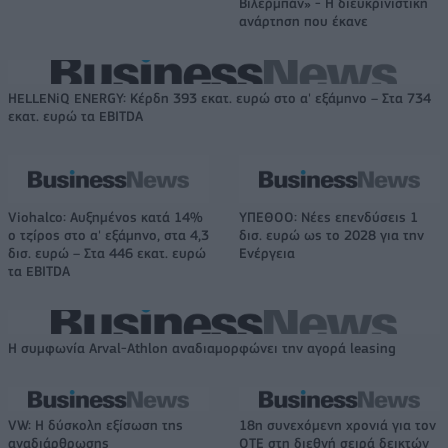
Βιλερμπάν» - Η διευκρινιστική
ανάρτηση που έκανε
HELLENiQ ENERGY: Κέρδη 393 εκατ. ευρώ στο α' εξάμηνο – Στα 734
εκατ. ευρώ τα EBITDA
Viohalco: Αυξημένος κατά 14%
ΥΠΕΘΟΟ: Νέες επενδύσεις 1
ο τζίρος στο α' εξάμηνο, στα 4,3
δισ. ευρώ ως το 2028 για την
δισ. ευρώ – Στα 446 εκατ. ευρώ
Ενέργεια
τα EBITDA
Η συμφωνία Arval-Athlon αναδιαμορφώνει την αγορά leasing
VW: Η δύσκολη εξίσωση της
18η συνεχόμενη χρονιά για τον
αναδιάρθρωσης
ΟΤΕ στη διεθνή σειρά δεικτών