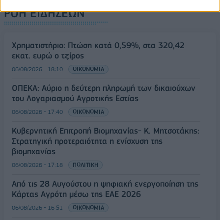
ΡΟΗ ΕΙΔΗΣΕΩΝ
Χρηματιστήριο: Πτώση κατά 0,59%, στα 320,42
εκατ. ευρώ ο τζίρος
06/08/2026 - 18:10
ΟΙΚΟΝΟΜΙΑ
ΟΠΕΚΑ: Αύριο η δεύτερη πληρωμή των δικαιούχων
του Λογαριασμού Αγροτικής Εστίας
06/08/2026 - 17:40
ΟΙΚΟΝΟΜΙΑ
Κυβερνητική Επιτροπή Βιομηχανίας- Κ. Μητσοτάκης:
Στρατηγική προτεραιότητα η ενίσχυση της
βιομηχανίας
06/08/2026 - 17:18
ΠΟΛΙΤΙΚΗ
Από τις 28 Αυγούστου η ψηφιακή ενεργοποίηση της
Κάρτας Αγρότη μέσω της ΕΑΕ 2026
06/08/2026 - 16:51
ΟΙΚΟΝΟΜΙΑ