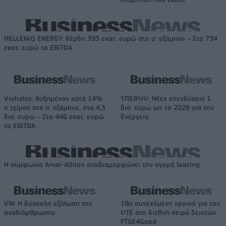
HELLENiQ ENERGY: Κέρδη 393 εκατ. ευρώ στο α' εξάμηνο – Στα 734
εκατ. ευρώ τα EBITDA
Viohalco: Αυξημένος κατά 14%
ΥΠΕΘΟΟ: Νέες επενδύσεις 1
ο τζίρος στο α' εξάμηνο, στα 4,3
δισ. ευρώ ως το 2028 για την
δισ. ευρώ – Στα 446 εκατ. ευρώ
Ενέργεια
τα EBITDA
Η συμφωνία Arval-Athlon αναδιαμορφώνει την αγορά leasing
VW: Η δύσκολη εξίσωση της
18η συνεχόμενη χρονιά για τον
αναδιάρθρωσης
ΟΤΕ στη διεθνή σειρά δεικτών
FTSE4Good