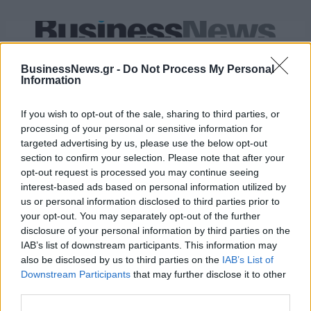
Alpha Bank: Για πρώτη φορά το Αρχαίο Θέατρο Επιδαύρου άνοιξε τις
πύλες του σε όλους
BusinessNews.gr -
Do Not Process My Personal
Information
ESG Report 2025: Πώς η ΑΒ Βασιλόπουλος μετατρέπει τη
If you wish to opt-out of the sale, sharing to third parties, or
βιωσιμότητα σε καθημερινή πράξη
processing of your personal or sensitive information for
targeted advertising by us, please use the below opt-out
section to confirm your selection. Please note that after your
opt-out request is processed you may continue seeing
interest-based ads based on personal information utilized by
us or personal information disclosed to third parties prior to
ΠΕΡΙΣΣΌΤΕΡΑ ΣΕ ΑΥΤΉ ΤΗΝ ΚΑΤΗΓΟΡΊΑ
your opt-out. You may separately opt-out of the further
disclosure of your personal information by third parties on the
IAB’s list of downstream participants. This information may
also be disclosed by us to third parties on the
IAB’s List of
Downstream Participants
that may further disclose it to other
third parties.