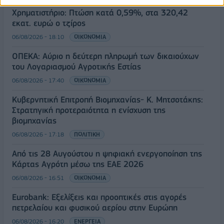
Χρηματιστήριο: Πτώση κατά 0,59%, στα 320,42
εκατ. ευρώ ο τζίρος
06/08/2026 - 18:10
ΟΙΚΟΝΟΜΙΑ
ΟΠΕΚΑ: Αύριο η δεύτερη πληρωμή των δικαιούχων
του Λογαριασμού Αγροτικής Εστίας
06/08/2026 - 17:40
ΟΙΚΟΝΟΜΙΑ
Κυβερνητική Επιτροπή Βιομηχανίας- Κ. Μητσοτάκης:
Στρατηγική προτεραιότητα η ενίσχυση της
βιομηχανίας
06/08/2026 - 17:18
ΠΟΛΙΤΙΚΗ
Από τις 28 Αυγούστου η ψηφιακή ενεργοποίηση της
Κάρτας Αγρότη μέσω της ΕΑΕ 2026
06/08/2026 - 16:51
ΟΙΚΟΝΟΜΙΑ
Eurobank: Εξελίξεις και προοπτικές στις αγορές
πετρελαίου και φυσικού αερίου στην Ευρώπη
06/08/2026 - 16:20
ΕΝΕΡΓΕΙΑ