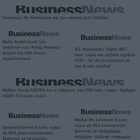
Ουκρανία: Με Μίχαϊλιουκ και Λεν κόντρα στην Ελλάδα
Άρης: Ανακοίνωσε την
απόκτηση του Άνταμ Μοκόκα -
Β.Σ. Καρούλιας: Τζίρος 98,7
Δωρεά της ΚΑΕ στους
εκατ. ευρώ και αύξηση κερδών
πυρόπληκτους
57% - Τα νέα στοιχήματα σε
low & non alcohol
Metlen: Ρεκόρ EBITDA στο α' εξάμηνο, στα 550 εκατ. ευρώ – Καθαρά
κέρδη 313 εκατ. ευρώ
Media: Με ενίσχυση 8 εκατ.
ευρώ σε 451 επιχειρήσεις
Χρηματοδότηση 8 εκατ. ευρώ
ξεκίνησε το πρόγραμμα
σε 843 μέσα ενημέρωσης-
στήριξης- Κάλυψη εισφορών
Ξεκίνησε το πενταετές