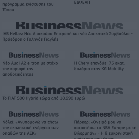
ΕΔΟΕΑΠ
πρόγραμμα ενίσχυσης του
Τύπου
IAB Hellas: Νέα Διοικούσα Επιτροπή και νέο Διοικητικό Συμβούλιο -
Πρόεδρος ο Γαληνός Γιαγλής
Νέο Audi A2 e-tron με στόχο
Η Chery επενδύει 75 εκατ.
την κορυφή της
δολάρια στην KG Mobility
αποδοτικότητας
Το FIAT 500 Hybrid τώρα από 18.990 ευρώ
Νόλεϊ: «Ανυπομονώ να ζήσω
Πάρκερ: «Όνειρό μου να
την εκπληκτική ενέργεια των
κατακτήσω το ΝΒΑ Europe με τη
οπαδών της ΑΕΚ»
Βιλερμπάν» - Η διευκρινιστική
ανάρτηση που έκανε