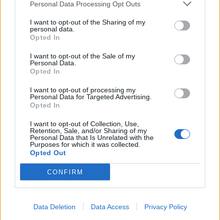
Personal Data Processing Opt Outs
Επείγουσα εγκύκλιος για
Υπέρ της κατάργησης του
την κατανομή καυσόξυλων
νόμου του ο υπ.
I want to opt-out of the Sharing of my
personal data.
για ατομικές ανάγκες
Δικαιοσύνης
Opted In
Ν.Παρασκευόπουλος
06/11/2017 - 02:00
06/11/2017 - 02:00
I want to opt-out of the Sale of my
Personal Data.
Opted In
I want to opt-out of processing my
Personal Data for Targeted Advertising.
Opted In
I want to opt-out of Collection, Use,
Retention, Sale, and/or Sharing of my
Personal Data that Is Unrelated with the
Purposes for which it was collected.
Opted Out
CONFIRM
ΡΟΗ ΕΙΔΗΣΕΩΝ
Data Deletion
Data Access
Privacy Policy