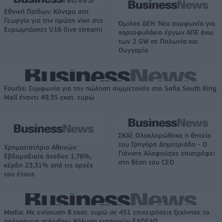
Εθνική Παίδων: Κόντρα στη
Γεωργία για την πρώτη νίκη στο
Όμιλος ΔΕΗ: Νέα συμφωνία για
Ευρωμπάσκετ U16 (live stream)
χαρτοφυλάκιο έργων ΑΠΕ άνω
των 2 GW σε Πολωνία και
Ουγγαρία
Fourlis: Συμφωνία για την πώληση συμμετοχής στο Sofia South Ring
Mall έναντι 49,35 εκατ. ευρώ
ΣΚΑΪ: Ολοκληρώθηκε η θητεία
του Γρηγόρη Δημητριάδη - Ο
Χρηματιστήριο Αθηνών:
Γιάννης Αλαφούζος επιστρέφει
Εβδομαδιαία άνοδος 1,76%,
στη θέση του CEO
κέρδη 23,31% από τις αρχές
του έτους
Media: Με ενίσχυση 8 εκατ. ευρώ σε 451 επιχειρήσεις ξεκίνησε το
πρόγραμμα στήριξης- Κάλυψη εισφορών ΕΔΟΕΑΠ