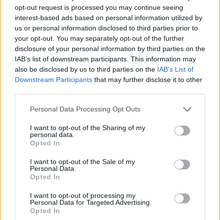
opt-out request is processed you may continue seeing
interest-based ads based on personal information utilized by
Β.Σ. Καρούλιας: Τζίρος 98,7
Deloitte Ελλάδος:
us or personal information disclosed to third parties prior to
εκατ. ευρώ και αύξηση κερδών
Χρηματοοικονομικός
your opt-out. You may separately opt-out of the further
57% - Τα νέα στοιχήματα σε
σύμβουλος της ΔΕΗ για την
disclosure of your personal information by third parties on the
low & non alcohol
είσοδο στην πολωνική αγορά
IAB’s list of downstream participants. This information may
ενέργειας
also be disclosed by us to third parties on the
IAB’s List of
Downstream Participants
that may further disclose it to other
third parties.
Η Chery επενδύει 75 εκατ. δολάρια στην KG Mobility
Personal Data Processing Opt Outs
I want to opt-out of the Sharing of my
personal data.
Το FIAT 500 Hybrid τώρα από
Ατρόμητος και Novibet
Opted In
18.990 ευρώ
συνεχίζουν μαζί: Ανανέωση της
συνεργασίας τους μέχρι το
I want to opt-out of the Sale of my
2028
Personal Data.
Opted In
I want to opt-out of processing my
18η συνεχόμενη χρονιά για τον ΟΤΕ στη διεθνή σειρά δεικτών
Personal Data for Targeted Advertising.
FTSE4Good
Opted In