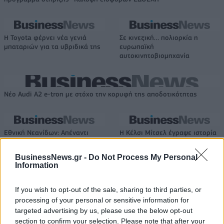
Η Toyota φέρνει νέα γενιά
Σε κινεζική… πολιορκία η
μπαταριών για τα υβριδικά της
ευρωπαϊκή
αυτοκινητοβιομηχανία
Νέο Audi A2 e-tron με στόχο την κορυφή της αποδοτικότητας
Εθνική Νεανίδων: Απέναντι
Η Κέλσι Μίτσελ έγραψε ιστορία
στην Ισλανδία για την 5η θέση
στη νίκη της Ιντιάνα επί του
στο Ευρωμπάσκετ (live stream)
Σικάγο (vids)
BusinessNews.gr -
Do Not Process My Personal
Information
Ελληνική Αναπτυξιακή Τράπεζα: Με «προίκα» 2 δισ. ευρώ ανοίγει
If you wish to opt-out of the sale, sharing to third parties, or
δρόμο για δάνεια έως 5 δισ. σε μικρομεσαίες
processing of your personal or sensitive information for
targeted advertising by us, please use the below opt-out
section to confirm your selection. Please note that after your