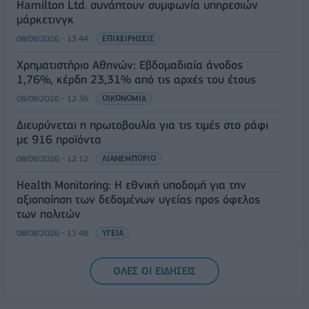
Hamilton Ltd. συνάπτουν συμφωνία υπηρεσιών
μάρκετινγκ
08/08/2026 - 13:44
ΕΠΙΧΕΙΡΗΣΕΙΣ
Χρηματιστήριο Αθηνών: Εβδομαδιαία άνοδος
1,76%, κέρδη 23,31% από τις αρχές του έτους
08/08/2026 - 12:36
ΟΙΚΟΝΟΜΙΑ
Διευρύνεται η πρωτοβουλία για τις τιμές στο ράφι
με 916 προϊόντα
08/08/2026 - 12:12
ΛΙΑΝΕΜΠΟΡΙΟ
Health Monitoring: Η εθνική υποδομή για την
αξιοποίηση των δεδομένων υγείας προς όφελος
των πολιτών
08/08/2026 - 11:48
ΥΓΕΙΑ
Ελληνική Αναπτυξιακή Τράπεζα: Με «προίκα» 2 δισ.
ΟΛΕΣ ΟΙ ΕΙΔΗΣΕΙΣ
ευρώ ανοίγει δρόμο για δάνεια έως 5 δισ. σε
μικρομεσαίες
08/08/2026 - 11:22
ΤΡΑΠΕΖΕΣ