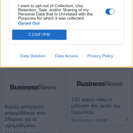
I want to opt-out of Collection, Use,
Retention, Sale, and/or Sharing of my
Personal Data that Is Unrelated with the
Alpha Bank: Για πρώτη φορά το Αρχαίο Θέατρο Επιδαύρου άνοιξε τις
Purposes for which it was collected.
πύλες του σε όλους
Opted Out
CONFIRM
ΠΕΡΙΣΣΌΤΕΡΑ ΣΕ ΑΥΤΉ ΤΗΝ ΚΑΤΗΓΟΡΊΑ
Data Deletion
Data Access
Privacy Policy
100 φορές πάνω η
μόλυνση στις ακτές του
Βαριές κατηγορίες
Σαρωνικού
απαγγέλθηκαν στον
29χρονο για τα
30/10/2017 - 02:00
«τρομοδέματα»