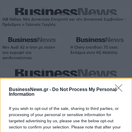
IAB Hellas: Νέα Διοικούσα Επιτροπή και νέο Διοικητικό Συμβούλιο -
Πρόεδρος ο Γαληνός Γιαγλής
Νέο Audi A2 e-tron με στόχο
Η Chery επενδύει 75 εκατ.
την κορυφή της
δολάρια στην KG Mobility
αποδοτικότητας
Το FIAT 500 Hybrid τώρα από 18.990 ευρώ
BusinessNews.gr -
Do Not Process My Personal
Information
Αλέξης Γιαννούλιας: Υποψήφιος
Ντουράντ: "Ο Γιάννης θα
Δήμαρχος στο Σικάγο ο άλλοτε
μπορούσε να 'ναι ο κορυφαίος
If you wish to opt-out of the sale, sharing to third parties, or
παίκτης του Πανιώνιου
όλων"! (vid)
processing of your personal or sensitive information for
targeted advertising by us, please use the below opt-out
section to confirm your selection. Please note that after your