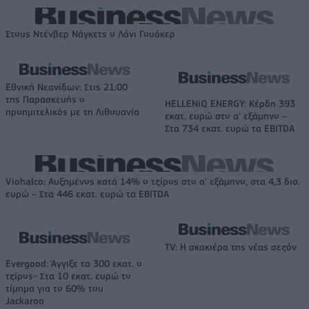
Στους Ντένβερ Νάγκετς ο Λόνι Γουόκερ
Εθνική Νεανίδων: Στις 21:00
της Παρασκευής ο
HELLENiQ ENERGY: Κέρδη 393
προημιτελικός με τη Λιθουανία
εκατ. ευρώ στο α' εξάμηνο –
Στα 734 εκατ. ευρώ τα EBITDA
Viohalco: Αυξημένος κατά 14% ο τζίρος στο α' εξάμηνο, στα 4,3 δισ.
ευρώ – Στα 446 εκατ. ευρώ τα EBITDA
TV: Η σκακιέρα της νέας σεζόν
Evergood: Άγγιξε τα 300 εκατ. ο
τζίρος- Στα 10 εκατ. ευρώ το
τίμημα για το 60% του
Jackaroo