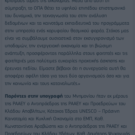
κρίσιμους τομείς της οικονομίας. Μέσα από αυτή τη
σύμπραξη, το ΟΠΑ θέτει το υψηλού επιπέδου επιστημονικό
του δυναμικό, την τεχνογνωσία του στην ανάλυση
δεδομένων και τα καινοτόμα εκπαιδευτικά του προγράμματα
στην υπηρεσία ενός κορυφαίου θεσμικού φορέα. Στόχος μας
είναι να συμβάλουμε ουσιαστικά στον εκσυγχρονισμό των
υποδομών, την ενεργειακή οικονομία και τη βιώσιμη
ανάπτυξη, προσφέροντας παράλληλα στους φοιτητές και τις
φοιτήτριές μας πολύτιμες ευκαιρίες πρακτικής άσκησης και
έρευνας πεδίου. Είμαστε βέβαιοι ότι η συνεργασία αυτή θα
αποφέρει οφέλη τόσο για τους δύο οργανισμούς όσο και για
την κοινωνία και τους καταναλωτές.»
Παρόντες στην υπογραφή
του Μνημονίου ήταν εκ μέρους
της ΡΑΑΕΥ ο Αντιπρόεδρος της ΡΑΑΕΥ και Προεδρεύων του
Κλάδου Αποβλήτων, Κάτοχος Έδρας UNESCO – Πράσινη
Καινοτομία και Κυκλική Οικονομία στο ΕΜΠ, Καθ.
Κωνσταντίνος Αραβώσης και ο Αντιπρόεδρος της ΡΑΑΕΥ και
Προεδρεύων του Κλάδου Υδάτων, Καθ. Δημήτρης Ψυχογυιός