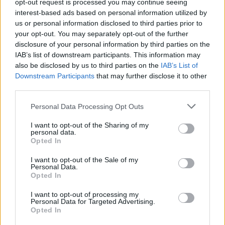
opt-out request is processed you may continue seeing
Όμιλος AKTOR: Εξαγοράζει το 75% των ΗΛΕΚΤΩΡ και THALIS –
interest-based ads based on personal information utilized by
Στρατηγική συνεργασία με τη Motor Oil
us or personal information disclosed to third parties prior to
your opt-out. You may separately opt-out of the further
disclosure of your personal information by third parties on the
IAB’s list of downstream participants. This information may
also be disclosed by us to third parties on the
IAB’s List of
ΔΕΗ: Ισχυρή ανάπτυξη στο α΄
Είσοδος της γαλλικής Meridiam
Downstream Participants
that may further disclose it to other
εξάμηνο 2026 με
στην ηλεκτρική διασύνδεση
προσαρμοσμένο EBITDA στα 1,2
Ελλάδας – Κύπρου
third parties.
δισ. ευρώ
Personal Data Processing Opt Outs
I want to opt-out of the Sharing of my
personal data.
Η συμφωνία Arval-Athlon αναδιαμορφώνει την αγορά leasing
Opted In
I want to opt-out of the Sale of my
Personal Data.
VW: Η δύσκολη εξίσωση της
Alpha Bank: Για πρώτη φορά το
Opted In
αναδιάρθρωσης
Αρχαίο Θέατρο Επιδαύρου
άνοιξε τις πύλες του σε όλους
I want to opt-out of processing my
Personal Data for Targeted Advertising.
Opted In