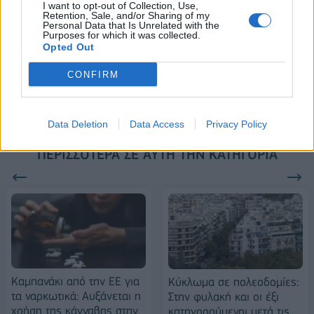
ESG Report 2025: Πώς η ΑΒ Βασιλόπουλος μετατρέπει τη
I want to opt-out of Collection, Use,
Retention, Sale, and/or Sharing of my
βιωσιμότητα σε καθημερινή πράξη
Personal Data that Is Unrelated with the
Purposes for which it was collected.
Opted Out
Stoiximan: «Πού ήσουν;» στις μεγάλες στιγμές του Ολυμπιακού
CONFIRM
Data Deletion
Data Access
Privacy Policy
ΠΕΡΙΣΣΌΤΕΡΑ ΣΕ ΑΥΤΉ ΤΗΝ ΚΑΤΗΓΟΡΊΑ
Καμπανάκι από την ΕΕ για
Κύκλωμα σε πολεοδομίες:
τα ναρκωτικά: Αυξάνεται η
Στην φυλακή και οι έξι
χρήση της κάνναβης στην
κατηγορούμενοι μετά τις