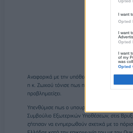
Opted 
I want t
Opted 
I want 
Advertis
Opted 
I want t
of my P
was col
Opted 
Αναφορικά με την υπόθεση του εντοπισθέντ
η κ. Ζωχιού τόνισε πως πρόκειται για ένα ιδια
προβληματίζει.
Υπενθύμισε πως ο υπουργός Εξωτερικών έθεσ
Συμβούλιο Εξωτερικών Υποθέσεων, στις Βρυξέ
ζήτησαν να ενημερωθούν σχετικά με το πόρισ
Ελλάδας κατά την επικοινωνία του με τον Ουκρ