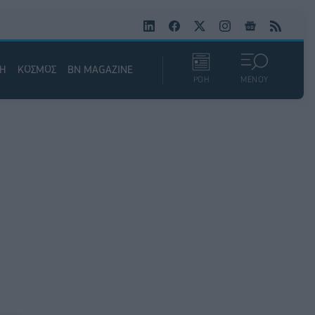
ΚΗ
ΚΟΣΜΟΣ
BN MAGAZINE
ΡΟΗ
ΜΕΝΟΥ