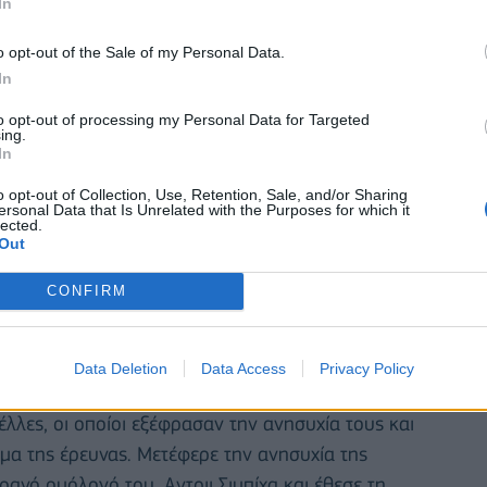
In
o opt-out of the Sale of my Personal Data.
In
to opt-out of processing my Personal Data for Targeted
ing.
In
o opt-out of Collection, Use, Retention, Sale, and/or Sharing
ersonal Data that Is Unrelated with the Purposes for which it
lected.
Out
ος στη Λευκάδα μη επανδρωμένου πλωτού σκάφους,
CONFIRM
ίτερα σοβαρό περιστατικό, το οποίο μας
Data Deletion
Data Access
Privacy Policy
ε το θέμα στους Ευρωπαίους εταίρους στο
λλες, οι οποίοι εξέφρασαν την ανησυχία τους και
μα της έρευνας. Μετέφερε την ανησυχία της
ανό ομόλογό του, Αντριι Σιμπίχα και έθεσε τη