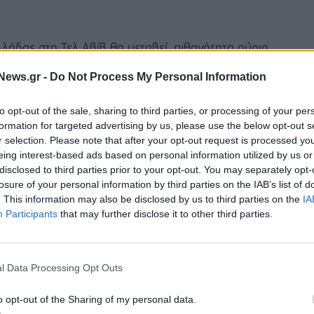
λλάδας στο Τελ Αβίβ θα μεταβεί, πιθανότητα αύριο
ες πολίτες, για την παροχή της αναγκαίας
News.gr -
Do Not Process My Personal Information
ε να ολοκληρωθούν το συντομότερο οι διαδικασίες
τρισμό τους.
to opt-out of the sale, sharing to third parties, or processing of your per
formation for targeted advertising by us, please use the below opt-out s
βήματα προς την ισραηλινή πλευρά, με τα οποία
r selection. Please note that after your opt-out request is processed y
eing interest-based ads based on personal information utilized by us or
 Ελλήνων πολιτών και την ταχεία διεκπεραίωση των
disclosed to third parties prior to your opt-out. You may separately opt-
σθεσε πως παραμένει σε ανοιχτή γραμμή με τους
losure of your personal information by third parties on the IAB’s list of
ν για άμεση ενημέρωση.
. This information may also be disclosed by us to third parties on the
IA
Participants
that may further disclose it to other third parties.
 Δικαίου, σεβασμό της αξιοπρέπειας και των
νε.
l Data Processing Opt Outs
o opt-out of the Sharing of my personal data.