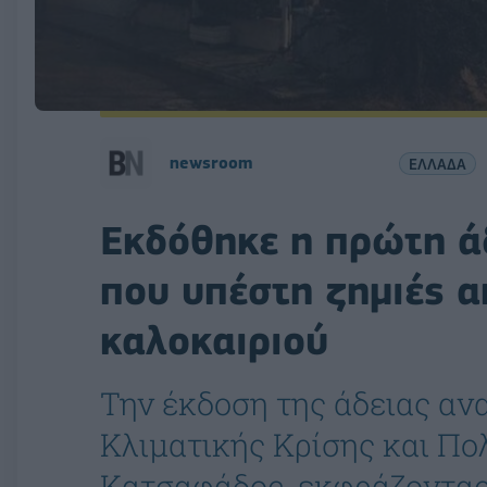
newsroom
ΕΛΛΑΔΑ
Εκδόθηκε η πρώτη άδ
που υπέστη ζημιές α
καλοκαιριού
Την έκδοση της άδειας α
Κλιματικής Κρίσης και Πο
Κατσαφάδος, εκφράζοντας 