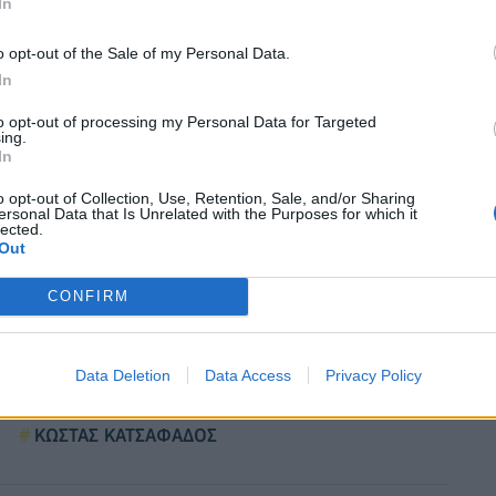
In
 οφείλονται σε πυρκαγιές. Όπως σημειώνεται από το
o opt-out of the Sale of my Personal Data.
οστασίας, αυτή η εξέλιξη αποτελεί ένα σημαντικό
In
 αποκατάστασης των πληγεισών περιοχών και
των πολιτών με τις αρμόδιες υπηρεσίες του
to opt-out of processing my Personal Data for Targeted
ing.
 άμεση αποκατάσταση των καταστροφών και η
In
κοινότητες.
Επισημαίνεται επίσης ότι η νέα
o opt-out of Collection, Use, Retention, Sale, and/or Sharing
ημίωση και επισκευή των πληγέντων κτιρίων,
ersonal Data that Is Unrelated with the Purposes for which it
lected.
ολύνοντας την επαναφορά των περιοχών σε
Out
CONFIRM
Data Deletion
Data Access
Privacy Policy
ΚΩΣΤΑΣ ΚΑΤΣΑΦΑΔΟΣ