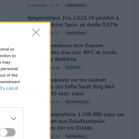
07/08/2026 - 15:45
ΟΙΚΟΝΟΜΙΑ
Χρηματιστήριο: Στις 2.623,19 μονάδες ο
Γενικός Δείκτης Τιμών, με άνοδο 0,57%
07/08/2026 - 15:21
ΟΙΚΟΝΟΜΙΑ
Νέο κύμα καύσωνα στην Ευρώπη –
sonal or
Θερμοκρασίες άνω των 40°C σε Ιταλία,
ection to
Ισπανία και Βαλκάνια
ou may
07/08/2026 - 14:58
ΚΟΣΜΟΣ
 personal
out of the
Fourlis: Συμφωνία για την πώληση
 downstream
συμμετοχής στο Sofia South Ring Mall
B’s List of
έναντι 49,35 εκατ. ευρώ
07/08/2026 - 14:39
ΕΠΙΧΕΙΡΗΣΕΙΣ
ΥΠΠΟ: Επιχορηγήσεις 1.106.000 ευρώ για
την ενίσχυση των Πολυθεματικών
Φεστιβάλ σε όλη την Ελλάδα
07/08/2026 - 14:34
ΟΙΚΟΝΟΜΙΑ