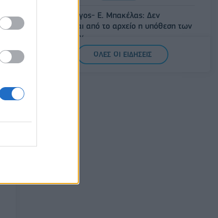
Άρειος Πάγος- Ε. Μπακέλας: Δεν
ανασύρεται από το αρχείο η υπόθεση των
υποκλοπών
07/08/2026 - 14:11
ΕΛΛΑΔΑ
ΟΛΕΣ ΟΙ ΕΙΔΗΣΕΙΣ
Σαουδική Αραβία, Τουρκία και Πακιστάν
υπογράφουν κοινή αμυντική συμφωνία
07/08/2026 - 13:47
ΚΟΣΜΟΣ