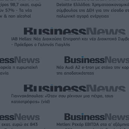
ζίρος 98,7 εκατ. ευρώ
Deloitte Ελλάδος: Χρηματοοικονομικ
ών 57% - Τα νέα
σύμβουλος της ΔΕΗ για την είσοδο σ
w & non alcohol
πολωνική αγορά ενέργειας
IAB Hellas: Νέα Διοικούσα Επιτροπή και νέο Διοικητικό Συμβ
- Πρόεδρος ο Γαληνός Γιαγλής
ιορκία η ευρωπαϊκή
Νέο Audi A2 e-tron με στόχο την κο
χανία
της αποδοτικότητας
Γιαννακόπουλος: «Όταν σου ρίχνουν μια πέτρα, τους
καταστρέφεις» (vid)
 εκατ. ευρώ σε 843
Metlen: Ρεκόρ EBITDA στο α' εξάμηνο