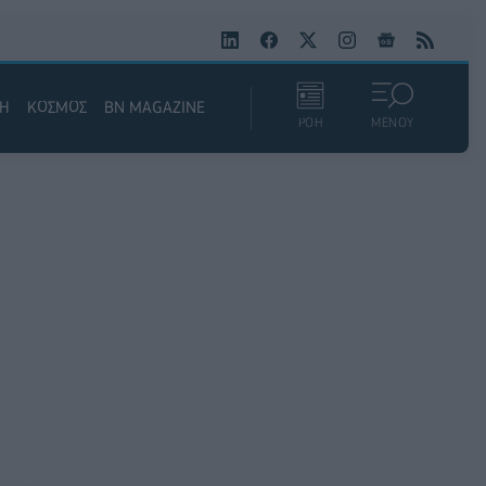
ΚΗ
ΚΟΣΜΟΣ
BN MAGAZINE
ΡΟΗ
ΜΕΝΟΥ