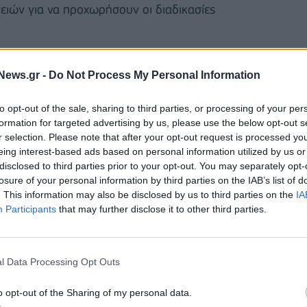
ειών για να προχωρήσουν οι διαδικασίες
News.gr -
Do Not Process My Personal Information
to opt-out of the sale, sharing to third parties, or processing of your per
formation for targeted advertising by us, please use the below opt-out s
r selection. Please note that after your opt-out request is processed y
eing interest-based ads based on personal information utilized by us or
disclosed to third parties prior to your opt-out. You may separately opt-
losure of your personal information by third parties on the IAB’s list of
. This information may also be disclosed by us to third parties on the
IA
Participants
that may further disclose it to other third parties.
l Data Processing Opt Outs
 2025, αφορά σε κατοικία στην Παλαιά Φώκαια του
ημίωση ύψους 8.674 ευρώ, σύμφωνα με τη
o opt-out of the Sharing of my personal data.
τετραγωνικό μέτρο, η οποία εφαρμόζεται για πρώτη