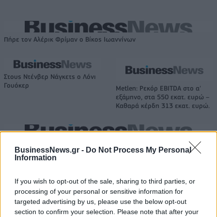
Πήρε τον Αλέρικ Φρίμαν ο Βίκος Ιωαννίνων
Στους Ντένβερ Νάγκετς ο Λόνι
Γουόκερ
Metlen: Ρεκόρ EBITDA στο α'
εξάμηνο, στα 550 εκατ. ευρώ –
Καθαρά κέρδη 313 εκατ. ευρώ.
HELLENiQ ENERGY: Κέρδη 393 εκατ. ευρώ στο α' εξάμηνο – Στα 734
BusinessNews.gr -
Do Not Process My Personal
εκατ. ευρώ τα EBITDA
Information
If you wish to opt-out of the sale, sharing to third parties, or
TV: Η σκακιέρα της νέας σεζόν
processing of your personal or sensitive information for
Viohalco: Αυξημένος κατά 14%
targeted advertising by us, please use the below opt-out
ο τζίρος στο α' εξάμηνο, στα 4,3
section to confirm your selection. Please note that after your