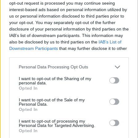
δισ. ευρώ – Στα 446 εκατ. ευρώ
opt-out request is processed you may continue seeing
τα EBITDA
interest-based ads based on personal information utilized by
us or personal information disclosed to third parties prior to
your opt-out. You may separately opt-out of the further
disclosure of your personal information by third parties on the
IAB Hellas: Νέα Διοικούσα Επιτροπή και νέο Διοικητικό Συμβούλιο -
IAB’s list of downstream participants. This information may
Πρόεδρος ο Γαληνός Γιαγλής
also be disclosed by us to third parties on the
IAB’s List of
Downstream Participants
that may further disclose it to other
third parties.
Νέο Audi A2 e-tron με στόχο
Η Chery επενδύει 75 εκατ.
την κορυφή της
δολάρια στην KG Mobility
Personal Data Processing Opt Outs
αποδοτικότητας
I want to opt-out of the Sharing of my
personal data.
Opted In
Το FIAT 500 Hybrid τώρα από 18.990 ευρώ
I want to opt-out of the Sale of my
Personal Data.
Opted In
Εθνική Νεανίδων: Στις 21:00
Φίνιξ Σανς: «Έδεσαν» τον
I want to opt-out of processing my
της Παρασκευής ο
Ντίλον Μπρουκς έως το 2030
Personal Data for Targeted Advertising.
προημιτελικός με τη Λιθουανία
Opted In