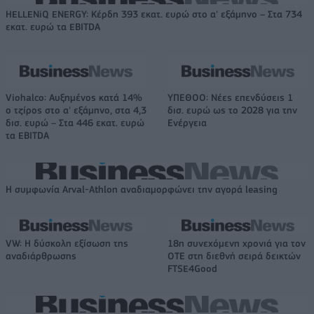
HELLENiQ ENERGY: Κέρδη 393 εκατ. ευρώ στο α' εξάμηνο – Στα 734
εκατ. ευρώ τα EBITDA
Viohalco: Αυξημένος κατά 14%
ΥΠΕΘΟΟ: Νέες επενδύσεις 1
ο τζίρος στο α' εξάμηνο, στα 4,3
δισ. ευρώ ως το 2028 για την
δισ. ευρώ – Στα 446 εκατ. ευρώ
Ενέργεια
τα EBITDA
Η συμφωνία Arval-Athlon αναδιαμορφώνει την αγορά leasing
VW: Η δύσκολη εξίσωση της
18η συνεχόμενη χρονιά για τον
αναδιάρθρωσης
ΟΤΕ στη διεθνή σειρά δεικτών
FTSE4Good