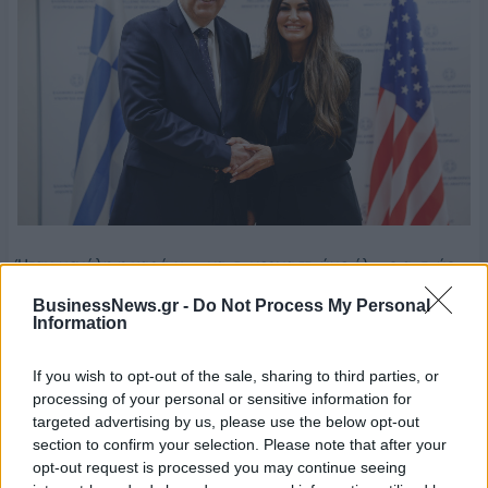
Ήταν μεγάλη η χαρά μου να συνεργαστούμε όλους αυτούς
τους μήνες και η συνάντηση σήμερα αποτελεί ένα
BusinessNews.gr -
Do Not Process My Personal
επιστέγασμα αυτής της συνεργασίας. Προσβλέπουμε σε
Information
πραγματικά σημαντικά αποτελέσματα από τη συνεργασία
δουλεύοντας μαζί. Είμαστε εδώ μόνο δύο εβδομάδες, τα
If you wish to opt-out of the sale, sharing to third parties, or
processing of your personal or sensitive information for
καλύτερα είναι μπροστά μας».
targeted advertising by us, please use the below opt-out
section to confirm your selection. Please note that after your
opt-out request is processed you may continue seeing