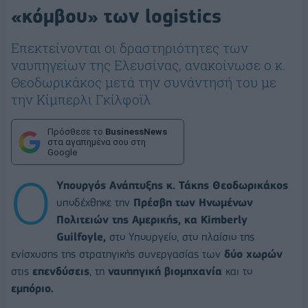
«κόμβου» των logistics
Επεκτείνονται οι δραστηριότητες των
ναυπηγείων της Ελευσίνας, ανακοίνωσε ο κ.
Θεοδωρικάκος μετά την συνάντησή του με
την Κίμπερλι Γκίλφοϊλ
Πρόσθεσε το
BusinessNews
στα αγαπημένα σου στη
Google
Ο
Υπουργός Ανάπτυξης κ. Τάκης Θεοδωρικάκος
υποδέχθηκε την
Πρέσβη των Ηνωμένων
Πολιτειών της Αμερικής, κα Kimberly
Guilfoyle,
στο Υπουργείο, στο πλαίσιο της
ενίσχυσης της στρατηγικής συνεργασίας των
δύο χωρών
στις
επενδύσεις
, τη
ναυπηγική βιομηχανία
και το
εμπόριο.