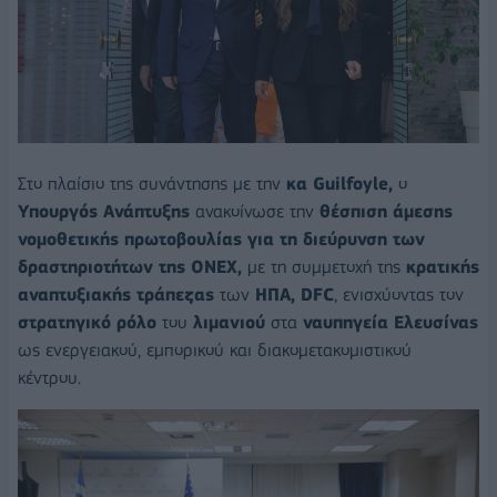
Στο πλαίσιο της συνάντησης με την
κα Guilfoyle,
ο
Υπουργός Ανάπτυξης
ανακοίνωσε την
θέσπιση άμεσης
νομοθετικής πρωτοβουλίας για τη διεύρυνση των
δραστηριοτήτων της ONEX,
με τη συμμετοχή της
κρατικής
αναπτυξιακής τράπεζας
των
ΗΠΑ, DFC
, ενισχύοντας τον
στρατηγικό ρόλο
του
λιμανιού
στα
ναυπηγεία Ελευσίνας
ως ενεργειακού, εμπορικού και διακομετακομιστικού
κέντρου.