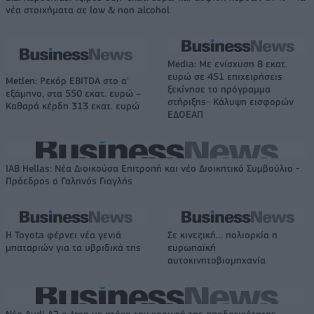
νέα στοιχήματα σε low & non alcohol
Media: Με ενίσχυση 8 εκατ.
ευρώ σε 451 επιχειρήσεις
Metlen: Ρεκόρ EBITDA στο α'
ξεκίνησε το πρόγραμμα
εξάμηνο, στα 550 εκατ. ευρώ –
στήριξης- Κάλυψη εισφορών
Καθαρά κέρδη 313 εκατ. ευρώ
ΕΔΟΕΑΠ
IAB Hellas: Νέα Διοικούσα Επιτροπή και νέο Διοικητικό Συμβούλιο -
Πρόεδρος ο Γαληνός Γιαγλής
Η Toyota φέρνει νέα γενιά
Σε κινεζική… πολιορκία η
μπαταριών για τα υβριδικά της
ευρωπαϊκή
αυτοκινητοβιομηχανία
Νέο Audi A2 e-tron με στόχο την κορυφή της αποδοτικότητας