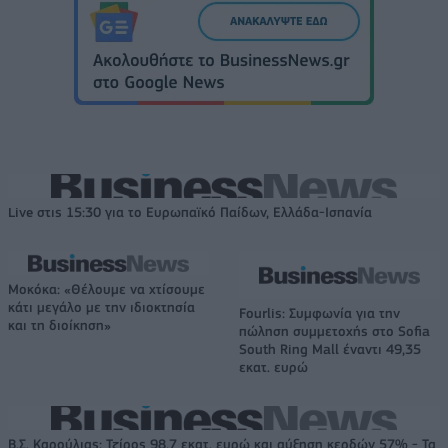
Live στις 15:30 για το Ευρωπαϊκό Παίδων, Ελλάδα-Ισπανία
Μοκόκα: «Θέλουμε να χτίσουμε
κάτι μεγάλο με την ιδιοκτησία
Fourlis: Συμφωνία για την
και τη διοίκηση»
πώληση συμμετοχής στο Sofia
South Ring Mall έναντι 49,35
εκατ. ευρώ
Β.Σ. Καρούλιας: Τζίρος 98,7 εκατ. ευρώ και αύξηση κερδών 57% - Τα