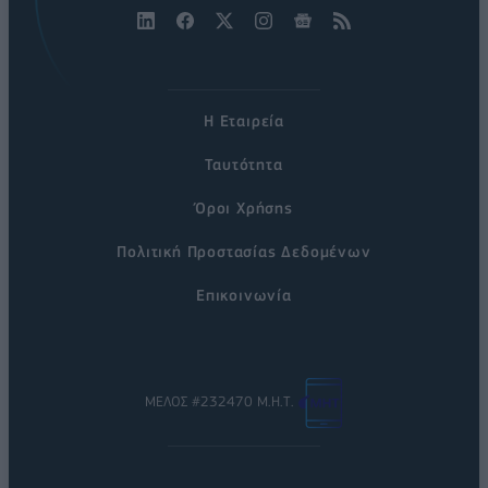
Η Εταιρεία
Ταυτότητα
Όροι Χρήσης
Πολιτική Προστασίας Δεδομένων
Επικοινωνία
ΜΕΛΟΣ #232470 Μ.Η.Τ.