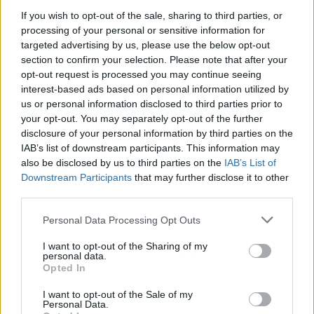
If you wish to opt-out of the sale, sharing to third parties, or
processing of your personal or sensitive information for
targeted advertising by us, please use the below opt-out
Το FIAT 500 Hybrid τώρα από
Ατρόμητος και Novibet
section to confirm your selection. Please note that after your
18.990 ευρώ
συνεχίζουν μαζί: Ανανέωση της
συνεργασίας τους μέχρι το
opt-out request is processed you may continue seeing
2028
interest-based ads based on personal information utilized by
us or personal information disclosed to third parties prior to
your opt-out. You may separately opt-out of the further
disclosure of your personal information by third parties on the
18η συνεχόμενη χρονιά για τον ΟΤΕ στη διεθνή σειρά δεικτών
IAB’s list of downstream participants. This information may
FTSE4Good
also be disclosed by us to third parties on the
IAB’s List of
Downstream Participants
that may further disclose it to other
third parties.
Alpha Bank: Για πρώτη φορά το Αρχαίο Θέατρο Επιδαύρου άνοιξε τις
πύλες του σε όλους
Personal Data Processing Opt Outs
I want to opt-out of the Sharing of my
personal data.
Opted In
I want to opt-out of the Sale of my
ΠΕΡΙΣΣΌΤΕΡΑ ΣΕ ΑΥΤΉ ΤΗΝ ΚΑΤΗΓΟΡΊΑ
Personal Data.