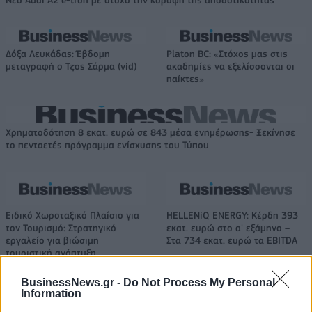
Δόξα Λευκάδας: Έβδομη
Platon BC: «Στόχος μας στις
μεταγραφή ο Τζος Σάρμα (vid)
ακαδημίες να εξελίσσονται οι
παίκτες»
Χρηματοδότηση 8 εκατ. ευρώ σε 843 μέσα ενημέρωσης- Ξεκίνησε
το πενταετές πρόγραμμα ενίσχυσης του Τύπου
Ειδικό Χωροταξικό Πλαίσιο για
HELLENiQ ENERGY: Κέρδη 393
τον Τουρισμό: Στρατηγικό
εκατ. ευρώ στο α' εξάμηνο –
εργαλείο για βιώσιμη
Στα 734 εκατ. ευρώ τα EBITDA
τουριστική ανάπτυξη
BusinessNews.gr -
Do Not Process My Personal
Information
Η Chery επενδύει 75 εκατ. δολάρια στην KG Mobility