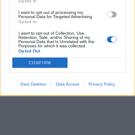
Opted In
I want to opt-out of processing my
Personal Data for Targeted Advertising.
Opted In
I want to opt-out of Collection, Use,
Retention, Sale, and/or Sharing of my
Personal Data that Is Unrelated with the
Purposes for which it was collected.
Δόμνα Μιχαηλίδου: «Ξεκινά
ΟΠΕΚΕΠΕ: Καταβολή 54,3
Opted Out
σήμερα το Πρόγραμμα των
εκατ. ευρώ σε 42.522
Σχολικών Γευμάτων για
δικαιούχους για
CONFIRM
231.062 μαθητές
ζωοτροφές και ζημιές από
δημοτικού»
Daniel
29/10/2025 - 12:20
28/10/2025 - 12:57
Data Deletion
Data Access
Privacy Policy