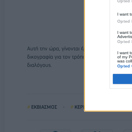
Opted 
I want t
Opted 
I want 
Advertis
Opted 
Αυτή την ώρα, γίνονται έρευνες κατ’ οίκον σ
I want t
δικογραφία για τον τρόπο δράσης του κυκλώμ
of my P
was col
διαλόγους.
Opted 
ΕΚΒΙΑΣΜΟΣ
ΚΕΡΚΥΡΑ
ΕΦΟΡΙΑΚ