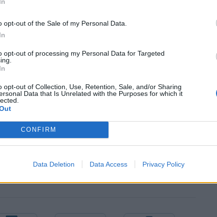
In
o opt-out of the Sale of my Personal Data.
In
to opt-out of processing my Personal Data for Targeted
ing.
In
το νησί. Πληροφορίες κάνουν λόγο για πολυσέλιδη
o opt-out of Collection, Use, Retention, Sale, and/or Sharing
ατος, η οποία μεταξύ άλλων περιλαμβάνει και
ersonal Data that Is Unrelated with the Purposes for which it
lected.
Out
CONFIRM
Data Deletion
Data Access
Privacy Policy
ΟΙ
ΕΠΙΧΕΙΡΗΜΑΤΙΕΣ