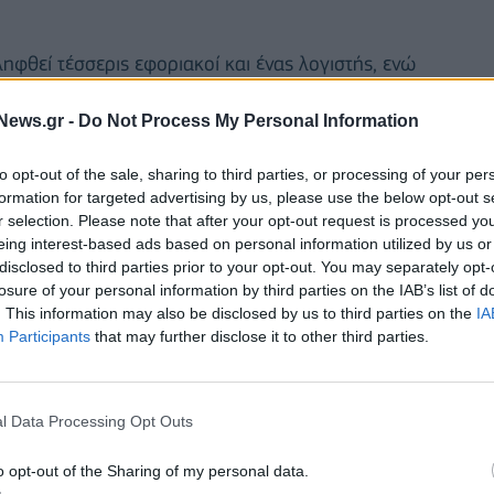
φθεί τέσσερις εφοριακοί και ένας λογιστής, ενώ
πίτια των συλληφθέντων.
News.gr -
Do Not Process My Personal Information
γές, οι εφοριακοί φέρονται να προσέγγιζαν μέσω
to opt-out of the sale, sharing to third parties, or processing of your per
είχαν φορολογικά χρέη είτε είχαν επιστροφές από
formation for targeted advertising by us, please use the below opt-out s
ά ποσά, προκειμένου να τους παρέχουν
r selection. Please note that after your opt-out request is processed y
eing interest-based ads based on personal information utilized by us or
disclosed to third parties prior to your opt-out. You may separately opt-
ήμερα ενώπιων του εισαγγελέα.
losure of your personal information by third parties on the IAB’s list of
. This information may also be disclosed by us to third parties on the
IA
Participants
that may further disclose it to other third parties.
l Data Processing Opt Outs
o opt-out of the Sharing of my personal data.