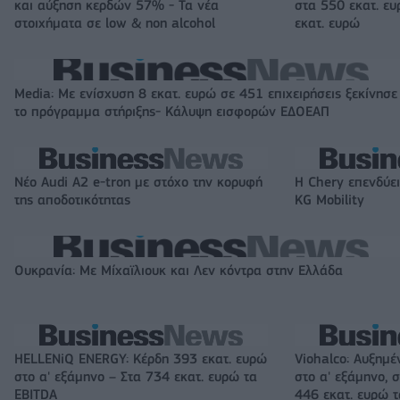
και αύξηση κερδών 57% - Τα νέα
στα 550 εκατ. ε
στοιχήματα σε low & non alcohol
εκατ. ευρώ
Media: Με ενίσχυση 8 εκατ. ευρώ σε 451 επιχειρήσεις ξεκίνησε
το πρόγραμμα στήριξης- Κάλυψη εισφορών ΕΔΟΕΑΠ
Νέο Audi A2 e-tron με στόχο την κορυφή
Η Chery επενδύει
της αποδοτικότητας
KG Mobility
Ουκρανία: Με Μίχαϊλιουκ και Λεν κόντρα στην Ελλάδα
HELLENiQ ENERGY: Κέρδη 393 εκατ. ευρώ
Viohalco: Αυξημέ
στο α' εξάμηνο – Στα 734 εκατ. ευρώ τα
στο α' εξάμηνο, σ
EBITDA
446 εκατ. ευρώ 