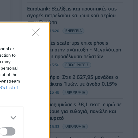
Eurobank: Εξελίξεις και προοπτικές στις
αγορές πετρελαίου και φυσικού αερίου
στην Ευρώπη
06/08/2026 - 16:20
ΕΝΕΡΓΕΙΑ
Οι ελληνικές scale-ups επιχειρήσεις
sonal or
στρέφονται στην ανάπτυξη - Μεγαλύτερη
ection to
πρόκληση η προσέλκυση πελατών
ou may
06/08/2026 - 15:56
ΕΠΙΧΕΙΡΗΣΕΙΣ
 personal
out of the
Χρηματιστήριο: Στις 2.627,95 μονάδες ο
 downstream
Γενικός Δείκτης Τιμών, με άνοδο 0,15%
B’s List of
06/08/2026 - 15:46
ΟΙΚΟΝΟΜΙΑ
ΥΠΑΑΤ: Αποζημιώσεις 38,1 εκατ. ευρώ σε
κτηνοτρόφους για ευλογιά, πανώλη και
αφθώδη πυρετό
06/08/2026 - 15:33
ΟΙΚΟΝΟΜΙΑ