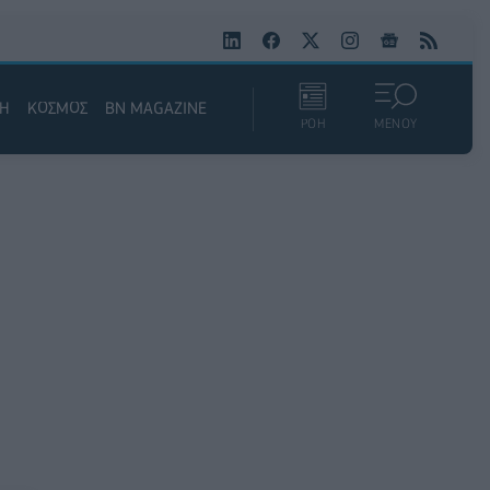
ΚΗ
ΚΟΣΜΟΣ
BN MAGAZINE
ΡΟΗ
ΜΕΝΟΥ