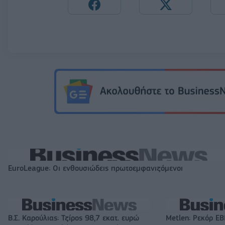
EuroLeague: Οι ενθουσιώδεις πρωτοεμφανιζόμενοι
Β.Σ. Καρούλιας: Τζίρος 98,7 εκατ. ευρώ
Metlen: Ρεκόρ EB