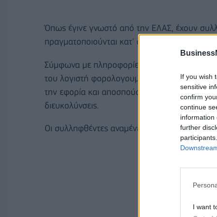
Όπως έγινε γνωστό από την ΕΛΑΣ, έχουν συλλη
πραγματοποιούνται κατ' οίκον έρευνες στα σ
Business
Σύμφωνα με πληροφορίες από αστυνομικές πη
If you wish 
του λογιστή φορολογουμένους, οι οποίοι είτε 
sensitive in
την εφορία και αποσπούσαν μεγάλα χρηματικ
confirm you
διευκολύνσεις.
continue se
information 
Οι συλληφθέντες αναμένεται να οδηγηθούν σ
further disc
participants
Downstream 
Persona
I want t