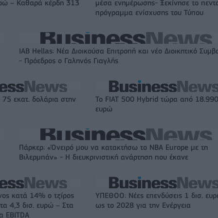
υρώ – Καθαρά κέρδη 313
μέσα ενημέρωσης- Ξεκίνησε το πεντ
πρόγραμμα ενίσχυσης του Τύπου
IAB Hellas: Νέα Διοικούσα Επιτροπή και νέο Διοικητικό Συμβ
- Πρόεδρος ο Γαληνός Γιαγλής
 75 εκατ. δολάρια στην
Το FIAT 500 Hybrid τώρα από 18.99
ευρώ
Πάρκερ: «Όνειρό μου να κατακτήσω το ΝΒΑ Europe με τη
Βιλερμπάν» - Η διευκρινιστική ανάρτηση που έκανε
νος κατά 14% ο τζίρος
ΥΠΕΘΟΟ: Νέες επενδύσεις 1 δισ. ευ
τα 4,3 δισ. ευρώ – Στα
ως το 2028 για την Ενέργεια
τα EBITDA