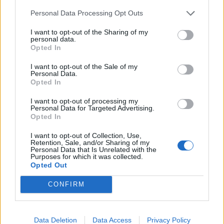
Personal Data Processing Opt Outs
Παράνομη η απεργία των
Αμαξοστοιχία παρέσυρε
I want to opt-out of the Sharing of my
σιδηροδρομικών μετά από
ηλικιωμένο στο
personal data.
προσφυγή της Helllenic
Μεταξουργείο
Opted In
Train
10/10/2024 - 13:18
I want to opt-out of the Sale of my
10/10/2024 - 08:50
Personal Data.
Opted In
I want to opt-out of processing my
Personal Data for Targeted Advertising.
Opted In
I want to opt-out of Collection, Use,
Retention, Sale, and/or Sharing of my
Personal Data that Is Unrelated with the
Purposes for which it was collected.
Opted Out
CONFIRM
ΡΟΗ ΕΙΔΗΣΕΩΝ
Data Deletion
Data Access
Privacy Policy