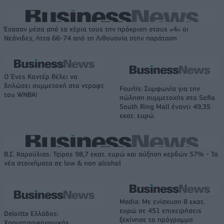
Έχασαν μέσα από τα χέρια τους την πρόκριση στους «4» οι
Νεάνιδες, ήττα 66-74 από τη Λιθουανία στην παράταση
Ο Ένες Καντέρ θέλει να
δηλώσει συμμετοχή στο ντραφτ
Fourlis: Συμφωνία για την
του WNBA!
πώληση συμμετοχής στο Sofia
South Ring Mall έναντι 49,35
εκατ. ευρώ
Β.Σ. Καρούλιας: Τζίρος 98,7 εκατ. ευρώ και αύξηση κερδών 57% - Τα
νέα στοιχήματα σε low & non alcohol
Media: Με ενίσχυση 8 εκατ.
ευρώ σε 451 επιχειρήσεις
Deloitte Ελλάδος:
ξεκίνησε το πρόγραμμα
Χρηματοοικονομικός