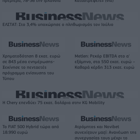
πρεμιέρα, 78-36 την Ιρλανδία
καταστρέφεις» (vid)
ΕΛΣΤΑΤ: Στο 3,4% υποχώρησε ο πληθωρισμός τον Ιούλιο
Χρηματοδότηση 8 εκατ. ευρώ
Metlen: Ρεκόρ EBITDA στο α'
σε 843 μέσα ενημέρωσης-
εξάμηνο, στα 550 εκατ. ευρώ –
Ξεκίνησε το πενταετές
Καθαρά κέρδη 313 εκατ. ευρώ
πρόγραμμα ενίσχυσης του
Τύπου
Η Chery επενδύει 75 εκατ. δολάρια στην KG Mobility
Το FIAT 500 Hybrid τώρα από
Ατρόμητος και Novibet
18.990 ευρώ
συνεχίζουν μαζί: Ανανέωση της
συνεργασίας τους μέχρι το