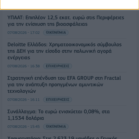
ΥΠΑΑΤ: Επιπλέον 12,5 εκατ. ευρώ στις Περιφέρειες
για την ενίσχυση της βιοασφάλειας
07/08/2026 - 17:02
ΟΙΚΟΝΟΜΙΑ
Deloitte Ελλάδος: Χρηματοοικονομικός σύμβουλος
της ΔΕΗ για την είσοδο στην πολωνική αγορά
ενέργειας
07/08/2026 - 16:38
ΕΠΙΧΕΙΡΗΣΕΙΣ
Στρατηγική επένδυση του EFA GROUP στη Fractal
για την ανάπτυξη προηγμένων αμυντικών
τεχνολογιών
07/08/2026 - 16:11
ΕΠΙΧΕΙΡΗΣΕΙΣ
Συνάλλαγμα: Το ευρώ ενισχύεται 0,08%, στα
1,1534 δολάρια
07/08/2026 - 15:45
ΟΙΚΟΝΟΜΙΑ
Χρηματιστήριο: Στις 2.623,19 μονάδες ο Γενικός