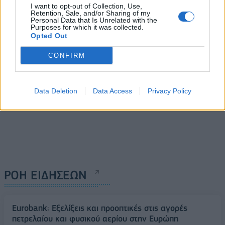
ηγετικό ρόλο της στη ΝΑ
I want to opt-out of Collection, Use,
01/10/2024 - 13:33
Ευρώπη και τη Μεσόγειο
Retention, Sale, and/or Sharing of my
Personal Data that Is Unrelated with the
01/10/2024 - 14:22
Purposes for which it was collected.
Opted Out
CONFIRM
Data Deletion
Data Access
Privacy Policy
ΡΟΗ ΕΙΔΗΣΕΩΝ
Eurobank: Εξελίξεις και προοπτικές στις αγορές
πετρελαίου και φυσικού αερίου στην Ευρώπη