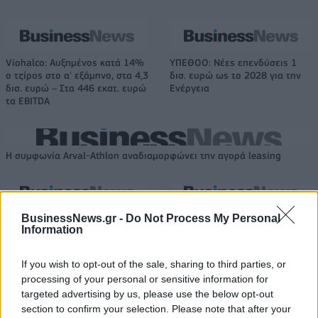
Viohalco: Αυξημένος κατά 14%
ΥΠΕΘΟΟ: Νέες επενδύσεις 1
ο τζίρος στο α' εξάμηνο, στα 4,3
δισ. ευρώ ως το 2028 για την
δισ. ευρώ – Στα 446 εκατ. ευρώ
Ενέργεια
τα EBITDA
Η συμφωνία Arval-Athlon αναδιαμορφώνει την αγορά leasing
VW: Η δύσκολη εξίσωση της
18η συνεχόμενη χρονιά για τον
BusinessNews.gr -
Do Not Process My Personal
αναδιάρθρωσης
ΟΤΕ στη διεθνή σειρά δεικτών
Information
FTSE4Good
If you wish to opt-out of the sale, sharing to third parties, or
processing of your personal or sensitive information for
Alpha Bank: Για πρώτη φορά το Αρχαίο Θέατρο Επιδαύρου άνοιξε τις
targeted advertising by us, please use the below opt-out
πύλες του σε όλους
section to confirm your selection. Please note that after your