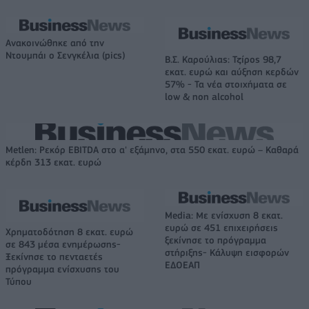
Ανακοινώθηκε από την
Ντουμπάι ο Σενγκέλια (pics)
Β.Σ. Καρούλιας: Τζίρος 98,7
εκατ. ευρώ και αύξηση κερδών
57% - Τα νέα στοιχήματα σε
low & non alcohol
Metlen: Ρεκόρ EBITDA στο α' εξάμηνο, στα 550 εκατ. ευρώ – Καθαρά
κέρδη 313 εκατ. ευρώ
Media: Με ενίσχυση 8 εκατ.
ευρώ σε 451 επιχειρήσεις
Χρηματοδότηση 8 εκατ. ευρώ
ξεκίνησε το πρόγραμμα
σε 843 μέσα ενημέρωσης-
στήριξης- Κάλυψη εισφορών
Ξεκίνησε το πενταετές
ΕΔΟΕΑΠ
πρόγραμμα ενίσχυσης του
Τύπου