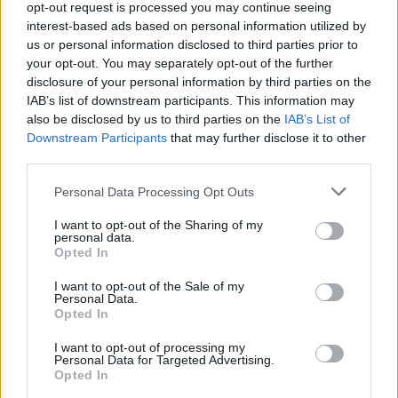
opt-out request is processed you may continue seeing
interest-based ads based on personal information utilized by
us or personal information disclosed to third parties prior to
ESG Report 2025: Πώς η ΑΒ Βασιλόπουλος μετατρέπει τη
your opt-out. You may separately opt-out of the further
βιωσιμότητα σε καθημερινή πράξη
disclosure of your personal information by third parties on the
IAB’s list of downstream participants. This information may
also be disclosed by us to third parties on the
IAB’s List of
Downstream Participants
that may further disclose it to other
third parties.
ΠΕΡΙΣΣΌΤΕΡΑ ΣΕ ΑΥΤΉ ΤΗΝ ΚΑΤΗΓΟΡΊΑ
Personal Data Processing Opt Outs
I want to opt-out of the Sharing of my
personal data.
Opted In
I want to opt-out of the Sale of my
Personal Data.
Opted In
I want to opt-out of processing my
Κομισιόν: Κινητοποίησε
Personal Data for Targeted Advertising.
Δ. Σκάλκος (ΔΟΣΕ): Η
βοήθεια για τις πυρκαγιές
Opted In
Ελλάδα εδραιώνει τον
στην Ελλάδα