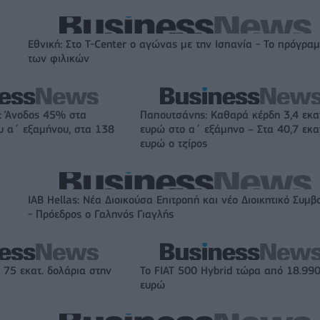
Εθνική: Στο T-Center ο αγώνας με την Ισπανία - Το πρόγρα
των φιλικών
s: Άνοδος 45% στα
Παπουτσάνης: Καθαρά κέρδη 3,4 εκα
υ α΄ εξαμήνου, στα 138
ευρώ στο α΄ εξάμηνο – Στα 40,7 εκα
ευρώ ο τζίρος
IAB Hellas: Νέα Διοικούσα Επιτροπή και νέο Διοικητικό Συμβ
- Πρόεδρος ο Γαληνός Γιαγλής
 75 εκατ. δολάρια στην
Το FIAT 500 Hybrid τώρα από 18.99
ευρώ