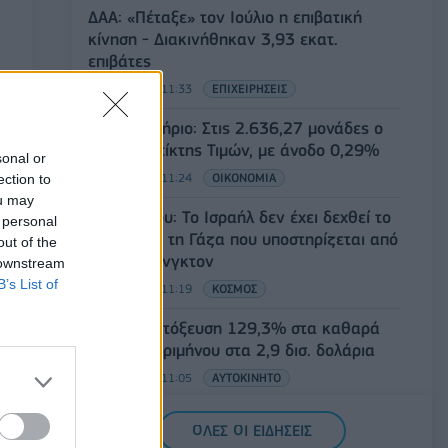
ΔΑΑ: «Πέταξε» τον Ιούλιο η επιβατική
κίνηση - Διακινήθηκαν 3,93 εκατ.
επιβάτες
05/08/2026 - 11:33
ΕΠΙΧΕΙΡΗΣΕΙΣ
Χρηματιστήριο: Στις 2.636,27 μονάδες ο
Γενικός Δείκτης Τιμών, με άνοδο 0,29%
sonal or
05/08/2026 - 11:24
ΟΙΚΟΝΟΜΙΑ
ection to
ou may
Νετανιάχου: Το Ισραήλ δεν έχει δεχθεί το
 personal
σχέδιο για τη Γάζα που υποστηρίζεται από
out of the
την Ουάσινγκτον
 downstream
B’s List of
05/08/2026 - 11:19
ΚΟΣΜΟΣ
Honda: Εκτόξευση 129,3% στα καθαρά
κέρδη α’ τριμήνου στα 2,9 δισ. δολάρια
05/08/2026 - 11:05
ΑΥΤΟΚΙΝΗΤΟ
Η Vendora επεκτείνεται σε 27 χώρες της
ΟΛΕΣ ΟΙ ΕΙΔΗΣΕΙΣ
Ευρωπαϊκή 'Ενωσης