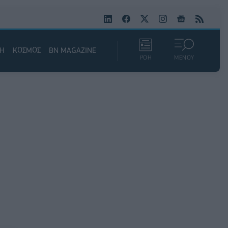
ΚΗ
ΚΟΣΜΟΣ
BN MAGAZINE
ΡΟΗ
ΜΕΝΟΥ