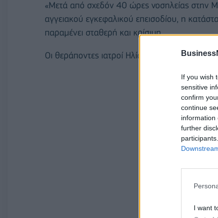
«Μετά από σχεδόν 40 ώρες νοσηλείας στην 
αγγειακού εγκεφαλικού επεισοδίου, η κατάσ
παραμένει σταθερή και κρίσιμη.
Business
Οι θεράποντες ιατροί Ηλίας Κ. Πολιτάκης - Ηλ
If you wish 
sensitive in
confirm you
continue se
information 
further disc
participants
Downstream 
Persona
I want t