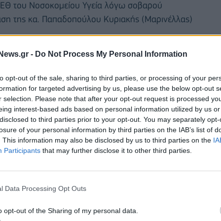
ΜΕΘ του Νοσοκομείου Υγεία λόγω σοβαρού
ταση της κα. Παπαδοπούλου Κυριακής (Μαρινέλλας)
News.gr -
Do Not Process My Personal Information
ίας Ανδριανάκης - Κωνσταντίνος Σπέγγος».
to opt-out of the sale, sharing to third parties, or processing of your per
formation for targeted advertising by us, please use the below opt-out s
r selection. Please note that after your opt-out request is processed y
eing interest-based ads based on personal information utilized by us or
disclosed to third parties prior to your opt-out. You may separately opt-
losure of your personal information by third parties on the IAB’s list of
. This information may also be disclosed by us to third parties on the
IA
Participants
that may further disclose it to other third parties.
l Data Processing Opt Outs
o opt-out of the Sharing of my personal data.