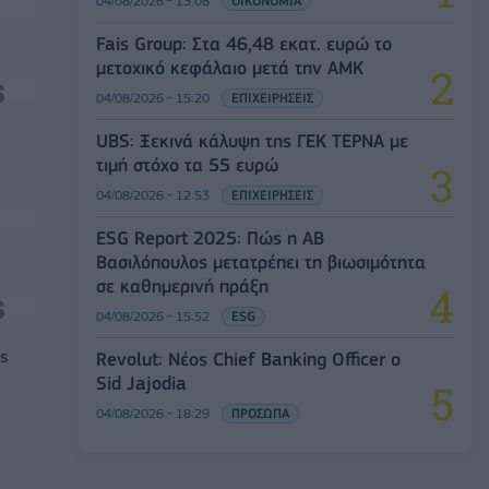
04/08/2026 - 13:08
ΟΙΚΟΝΟΜΙΑ
Fais Group: Στα 46,48 εκατ. ευρώ το
μετοχικό κεφάλαιο μετά την ΑΜΚ
04/08/2026 - 15:20
ΕΠΙΧΕΙΡΗΣΕΙΣ
UBS: Ξεκινά κάλυψη της ΓΕΚ ΤΕΡΝΑ με
τιμή στόχο τα 55 ευρώ
04/08/2026 - 12:53
ΕΠΙΧΕΙΡΗΣΕΙΣ
ESG Report 2025: Πώς η ΑΒ
Βασιλόπουλος μετατρέπει τη βιωσιμότητα
σε καθημερινή πράξη
04/08/2026 - 15:52
ESG
ς
Revolut: Νέος Chief Banking Officer ο
Sid Jajodia
04/08/2026 - 18:29
ΠΡΟΣΩΠΑ