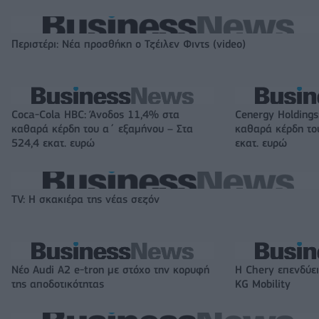
Περιστέρι: Νέα προσθήκη ο Τζέιλεν Φιντς (video)
Coca-Cola HBC: Άνοδος 11,4% στα
Cenergy Holding
καθαρά κέρδη του α΄ εξαμήνου – Στα
καθαρά κέρδη το
524,4 εκατ. ευρώ
εκατ. ευρώ
TV: Η σκακιέρα της νέας σεζόν
Νέο Audi A2 e-tron με στόχο την κορυφή
Η Chery επενδύει
της αποδοτικότητας
KG Mobility