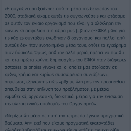
«Η συγχώνευση ξεκίνησε από τα μέσα της δεκαετίας του
2000, σταδιακά είχαμε αυτές τις συγχωνεύσεις και φτάσαμε
σε αυτόν τον ενιαίο οργανισμό που είναι για ολόκληρη την
κοινωνική ασφάλιση στη χώρα μας [...]Στον e-ΕΦΚΑ μόνο για
τις κύριες συντάξεις ενώθηκαν 8 οργανισμοί και πολλοί από
αυτούς δεν ήταν ενοποιημένοι μέσα τους, οπότε το εγχείρημα
ήταν δύσκολο. Όμως, από την άλλη μεριά, πρέπει να πω ότι
και στα πρώτα χρόνια δημιουργίας του ΕΦΚΑ ήταν διάφορες
αστοχίες, οι οποίες γίνανε και οι οποίες μας στοίχισαν σε
χρόνο, χρήμα και κυρίως συσσώρευση συντάξεων»,
σημείωσε, εξηγώντας πώς «ρίξαμε όλη μας την προσπάθεια
απευθείας στην επίλυση του προβλήματος, με μέτρα
νομοθετικά, οργανωτικά, διοικητικά, μέτρα για την ενίσχυση
της υλικοτεχνικής υποδομής του Οργανισμού».
«Νομίζω ότι μέσα σε αυτή την τετραετία έγιναν πραγματικά
θαύματα. Από εκεί που είχαμε πραγματικά εκατοντάδες
χιλιάδες ληξιπρόθεσμες εκκρεμείς συντάξεις, τις έχει ρίξει