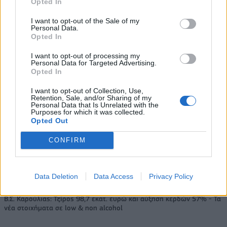
Opted In
I want to opt-out of the Sale of my
Personal Data.
Opted In
I want to opt-out of processing my
Personal Data for Targeted Advertising.
Opted In
Έχασαν μέσα από τα χέρια τους την πρόκριση στους «4» οι
Νεάνιδες, ήττα 66-74 από τη Λιθουανία στην παράταση
I want to opt-out of Collection, Use,
Retention, Sale, and/or Sharing of my
Personal Data that Is Unrelated with the
Purposes for which it was collected.
Ο Ένες Καντέρ θέλει να
Opted Out
δηλώσει συμμετοχή στο ντραφτ
Fourlis: Συμφωνία για την
του WNBA!
CONFIRM
πώληση συμμετοχής στο Sofia
South Ring Mall έναντι 49,35
εκατ. ευρώ
Data Deletion
Data Access
Privacy Policy
Β.Σ. Καρούλιας: Τζίρος 98,7 εκατ. ευρώ και αύξηση κερδών 57% - Τα
νέα στοιχήματα σε low & non alcohol