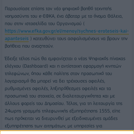
Παρουσίασε επίσης τον νέο ψηφιακό βοηθό τεχνητής
νοημοσύνης του e-ΕΦΚΑ, ένα άβαταρ με το όνομα Θάλεια,
που στην ιστοσελίδα του Οργανισμού (
https://www.efka.gov.gr/el/menoy/sychnes-eroteseis-kai-
apanteseis
) κατευθύνει τους ασφαλισμένους να βρουν την
βοήθεια που αναζητούν.
Έδειξε τέλος πώς θα εμφανίζεται ο νέος Ψηφιακός πίνακας
ελέγχου (Dashboard) και η αντίστοιχη εφαρμογή κινητών
τηλεφώνων, όπου κάθε πολίτης στον προσωπικό του
λογαριασμό θα μπορεί να δει τρέχουσες οφειλές,
ρυθμισμένες οφειλές, ληξιπρόθεσμες οφειλές και τα
προσωπικά του στοιχεία, σε διαλειτουργικότητα και με
άλλους φορείς του Δημοσίου. Τέλος, για τη λειτουργία της
24ωρης γραμμής τηλεφωνικής εξυπηρέτησης 1555, είπε
πως πρόκειται να διευρυνθεί με εξειδικευμένες ομάδες
εξυπηρέτησης των αιτημάτων, με υπηρεσίες για
επαγγελματίες και λογιστές και πολυγλωσσικό περιβάλλον