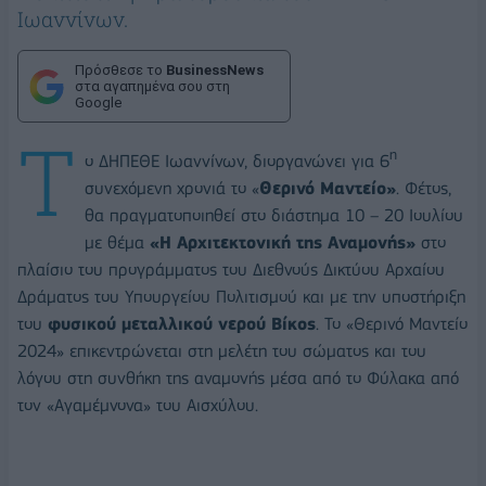
Ιωαννίνων.
Πρόσθεσε το
BusinessNews
στα αγαπημένα σου στη
Google
Τ
η
ο ΔΗΠΕΘΕ Ιωαννίνων, διοργανώνει για 6
συνεχόμενη χρονιά το «
Θερινό Μαντείο»
. Φέτος,
θα πραγματοποιηθεί στο διάστημα 10 – 20 Ιουλίου
με θέμα
«Η Αρχιτεκτονική της Αναμονής»
στο
πλαίσιο του προγράμματος του Διεθνούς Δικτύου Αρχαίου
Δράματος του Υπουργείου Πολιτισμού και με την υποστήριξη
του
φυσικού μεταλλικού νερού Βίκος
. Το «Θερινό Μαντείο
2024» επικεντρώνεται στη μελέτη του σώματος και του
λόγου στη συνθήκη της αναμονής μέσα από το Φύλακα από
τον «Αγαμέμνονα» του Αισχύλου.