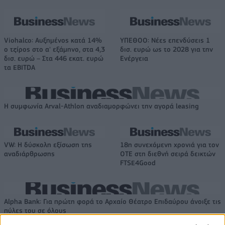
Viohalco: Αυξημένος κατά 14%
ΥΠΕΘΟΟ: Νέες επενδύσεις 1
ο τζίρος στο α' εξάμηνο, στα 4,3
δισ. ευρώ ως το 2028 για την
δισ. ευρώ – Στα 446 εκατ. ευρώ
Ενέργεια
τα EBITDA
Η συμφωνία Arval-Athlon αναδιαμορφώνει την αγορά leasing
VW: Η δύσκολη εξίσωση της
18η συνεχόμενη χρονιά για τον
αναδιάρθρωσης
ΟΤΕ στη διεθνή σειρά δεικτών
FTSE4Good
Alpha Bank: Για πρώτη φορά το Αρχαίο Θέατρο Επιδαύρου άνοιξε τις
πύλες του σε όλους