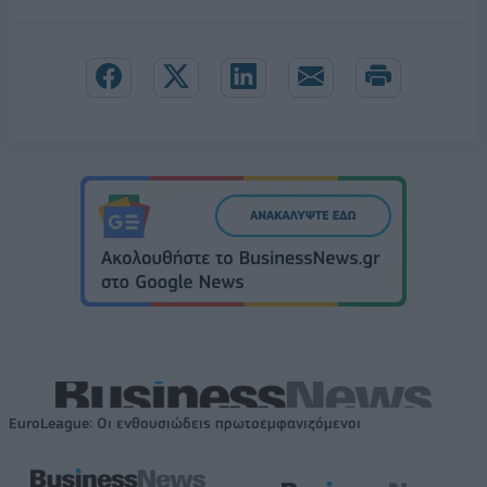
EuroLeague: Οι ενθουσιώδεις πρωτοεμφανιζόμενοι