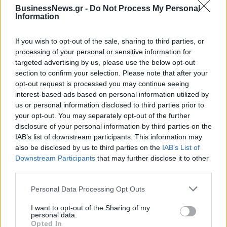
BusinessNews.gr -
Do Not Process My Personal
Information
ESG Report 2025: Πώς η ΑΒ Βασιλόπουλος μετατρέπει τη
βιωσιμότητα σε καθημερινή πράξη
If you wish to opt-out of the sale, sharing to third parties, or
processing of your personal or sensitive information for
targeted advertising by us, please use the below opt-out
section to confirm your selection. Please note that after your
opt-out request is processed you may continue seeing
ΠΕΡΙΣΣΌΤΕΡΑ ΣΕ ΑΥΤΉ ΤΗΝ ΚΑΤΗΓΟΡΊΑ
interest-based ads based on personal information utilized by
us or personal information disclosed to third parties prior to
your opt-out. You may separately opt-out of the further
disclosure of your personal information by third parties on the
IAB’s list of downstream participants. This information may
also be disclosed by us to third parties on the
IAB’s List of
Downstream Participants
that may further disclose it to other
third parties.
Πανελλαδικές Εξετάσεις
Πάτρα: Αναστέλλεται
Personal Data Processing Opt Outs
2024 - Ανακοινώθηκαν οι
προσωρινά η λειτουργία
Ελάχιστες Βάσεις
του «Καραμανδανείου»
I want to opt-out of the Sharing of my
personal data.
Εισαγωγής
νοσοκομείου Παίδων
Opted In