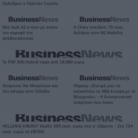
Πρόεδρος ο Γαληνός Γιαγλής
Νέο Audi A2 e-tron με στόχο
Η Chery επενδύει 75 εκατ.
την κορυφή της
δολάρια στην KG Mobility
αποδοτικότητας
Το FIAT 500 Hybrid τώρα από 18.990 ευρώ
Ουκρανία: Με Μίχαϊλιουκ και
Πάρκερ: «Όνειρό μου να
Λεν κόντρα στην Ελλάδα
κατακτήσω το ΝΒΑ Europe με τη
Βιλερμπάν» - Η διευκρινιστική
ανάρτηση που έκανε
HELLENiQ ENERGY: Κέρδη 393 εκατ. ευρώ στο α' εξάμηνο – Στα 734
εκατ. ευρώ τα EBITDA