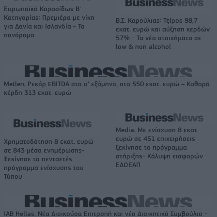
Ευρωπαϊκό Κορασίδων Β'
Κατηγορίας: Πρεμιέρα με νίκη
Β.Σ. Καρούλιας: Τζίρος 98,7
για Δανία και Ισλανδία - Το
εκατ. ευρώ και αύξηση κερδών
πανόραμα
57% - Τα νέα στοιχήματα σε
low & non alcohol
Metlen: Ρεκόρ EBITDA στο α' εξάμηνο, στα 550 εκατ. ευρώ – Καθαρά
κέρδη 313 εκατ. ευρώ
Media: Με ενίσχυση 8 εκατ.
ευρώ σε 451 επιχειρήσεις
Χρηματοδότηση 8 εκατ. ευρώ
ξεκίνησε το πρόγραμμα
σε 843 μέσα ενημέρωσης-
στήριξης- Κάλυψη εισφορών
Ξεκίνησε το πενταετές
ΕΔΟΕΑΠ
πρόγραμμα ενίσχυσης του
Τύπου
IAB Hellas: Νέα Διοικούσα Επιτροπή και νέο Διοικητικό Συμβούλιο -