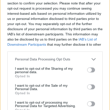
βιωσιμότητα σε καθημερινή πράξη
section to confirm your selection. Please note that after your
opt-out request is processed you may continue seeing
interest-based ads based on personal information utilized by
us or personal information disclosed to third parties prior to
Stoiximan: «Πού ήσουν;» στις μεγάλες στιγμές του Ολυμπιακού
your opt-out. You may separately opt-out of the further
disclosure of your personal information by third parties on the
IAB’s list of downstream participants. This information may
also be disclosed by us to third parties on the
IAB’s List of
Downstream Participants
that may further disclose it to other
ΠΕΡΙΣΣΌΤΕΡΑ ΣΕ ΑΥΤΉ ΤΗΝ ΚΑΤΗΓΟΡΊΑ
third parties.
Personal Data Processing Opt Outs
I want to opt-out of the Sharing of my
personal data.
Opted In
I want to opt-out of the Sale of my
Personal Data.
Βελτιωμένη η εικόνα της
Στις 66 ανήλθαν οι
Opted In
πυρκαγιάς στην Άνδρο -
πυρκαγιές σε ένα 24ωρο
I want to opt-out of processing my
Υπό μερικό έλεγχο η
22/06/2024 - 20:18
Personal Data for Targeted Advertising.
πυρκαγιά στον
Opted In