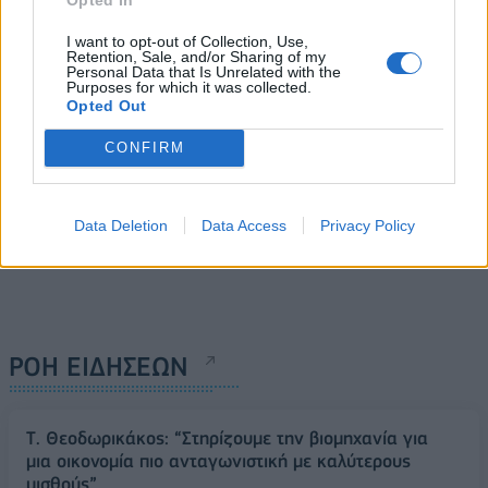
Ασπρόπυργο
I want to opt-out of Collection, Use,
22/06/2024 - 18:31
Retention, Sale, and/or Sharing of my
Personal Data that Is Unrelated with the
Purposes for which it was collected.
Opted Out
CONFIRM
Data Deletion
Data Access
Privacy Policy
ΡΟΗ ΕΙΔΗΣΕΩΝ
Τ. Θεοδωρικάκος: “Στηρίζουμε την βιομηχανία για
μια οικονομία πιο ανταγωνιστική με καλύτερους
μισθούς”