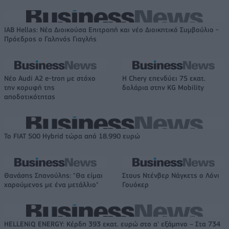
IAB Hellas: Νέα Διοικούσα Επιτροπή και νέο Διοικητικό Συμβούλιο -
Πρόεδρος ο Γαληνός Γιαγλής
Νέο Audi A2 e-tron με στόχο
Η Chery επενδύει 75 εκατ.
την κορυφή της
δολάρια στην KG Mobility
αποδοτικότητας
Το FIAT 500 Hybrid τώρα από 18.990 ευρώ
Θανάσης Σπανούλης: "Θα είμαι
Στους Ντένβερ Νάγκετς ο Λόνι
χαρούμενος με ένα μετάλλιο"
Γουόκερ
HELLENiQ ENERGY: Κέρδη 393 εκατ. ευρώ στο α' εξάμηνο – Στα 734