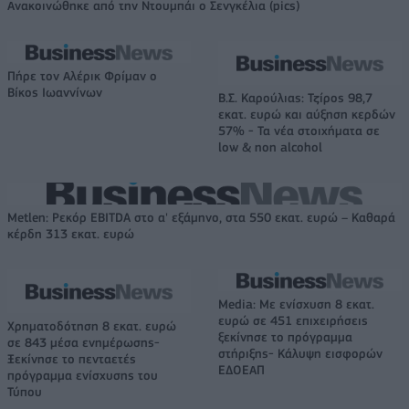
Ανακοινώθηκε από την Ντουμπάι ο Σενγκέλια (pics)
Πήρε τον Αλέρικ Φρίμαν ο
Βίκος Ιωαννίνων
Β.Σ. Καρούλιας: Τζίρος 98,7
εκατ. ευρώ και αύξηση κερδών
57% - Τα νέα στοιχήματα σε
low & non alcohol
Metlen: Ρεκόρ EBITDA στο α' εξάμηνο, στα 550 εκατ. ευρώ – Καθαρά
κέρδη 313 εκατ. ευρώ
Media: Με ενίσχυση 8 εκατ.
ευρώ σε 451 επιχειρήσεις
Χρηματοδότηση 8 εκατ. ευρώ
ξεκίνησε το πρόγραμμα
σε 843 μέσα ενημέρωσης-
στήριξης- Κάλυψη εισφορών
Ξεκίνησε το πενταετές
ΕΔΟΕΑΠ
πρόγραμμα ενίσχυσης του
Τύπου