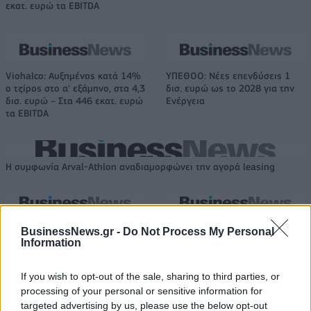
εκατ. ευρώ τα EBITDA
Viohalco: Αυξημένος κατά 14%
ΥΠΕΘΟΟ: Νέες επενδύσεις 1
ο τζίρος στο α' εξάμηνο, στα 4,3
δισ. ευρώ ως το 2028 για την
δισ. ευρώ – Στα 446 εκατ. ευρώ
Ενέργεια
τα EBITDA
Η συμφωνία Arval-Athlon αναδιαμορφώνει την αγορά leasing
VW: Η δύσκολη εξίσωση της
Alpha Bank: Για πρώτη φορά το
BusinessNews.gr -
Do Not Process My Personal
αναδιάρθρωσης
Αρχαίο Θέατρο Επιδαύρου
Information
άνοιξε τις πύλες του σε όλους
If you wish to opt-out of the sale, sharing to third parties, or
processing of your personal or sensitive information for
ESG Report 2025: Πώς η ΑΒ Βασιλόπουλος μετατρέπει τη
targeted advertising by us, please use the below opt-out