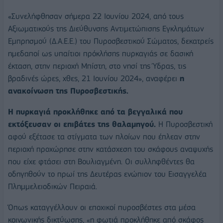
«Συνελήφθησαν σήμερα 22 Ιουνίου 2024, από τους
Αξιωματικούς της Διεύθυνσης Αντιμετώπισης Εγκλημάτων
Εμπρησμού (Δ.Α.Ε.Ε.) του Πυροσβεστικού Σώματος, δεκατρείς
ημεδαποί ως υπαίτιοι πρόκλήσης πυρκαγιάς σε δασική
έκταση, στην περιοχή Μπίστη, στο νησί της Ύδρας, τις
βραδινές ώρες, χθες, 21 Ιουνίου 2024», αναφέρει
η
ανακοίνωση της Πυροσβεστικής.
Η πυρκαγιά προκλήθηκε από τα βεγγαλικά που
εκτόξευσαν οι επιβάτες της θαλαμηγού.
Η Πυροσβεστική
αφού εξέτασε τα στίγματα των πλοίων που έπλεαν στην
περιοχή προχώρησε στην κατάσχεση του σκάφους αναψυχής
που είχε φτάσει στη Βουλιαγμένη. Οι συλληφθέντες θα
οδηγηθούν το πρωί της Δευτέρας ενώπιον του Εισαγγελέα
Πλημμελειοδικών Πειραιά.
Όπως καταγγέλλουν οι εποχικοί πυροσβέστες στα μέσα
κοινωνικής δικτύωσης, «η φωτιά προκλήθηκε από σκάφος