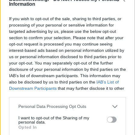
Η Chery επενδύει 75 εκατ. δολάρια στην KG Mobility
Information
If you wish to opt-out of the sale, sharing to third parties, or
processing of your personal or sensitive information for
Το FIAT 500 Hybrid τώρα από
Ατρόμητος και Novibet
18.990 ευρώ
συνεχίζουν μαζί: Ανανέωση της
targeted advertising by us, please use the below opt-out
συνεργασίας τους μέχρι το
section to confirm your selection. Please note that after your
2028
opt-out request is processed you may continue seeing
interest-based ads based on personal information utilized by
us or personal information disclosed to third parties prior to
your opt-out. You may separately opt-out of the further
18η συνεχόμενη χρονιά για τον ΟΤΕ στη διεθνή σειρά δεικτών
disclosure of your personal information by third parties on the
FTSE4Good
IAB’s list of downstream participants. This information may
also be disclosed by us to third parties on the
IAB’s List of
Downstream Participants
that may further disclose it to other
Alpha Bank: Για πρώτη φορά το Αρχαίο Θέατρο Επιδαύρου άνοιξε τις
third parties.
πύλες του σε όλους
Personal Data Processing Opt Outs
I want to opt-out of the Sharing of my
personal data.
Opted In
ΠΕΡΙΣΣΌΤΕΡΑ ΣΕ ΑΥΤΉ ΤΗΝ ΚΑΤΗΓΟΡΊΑ