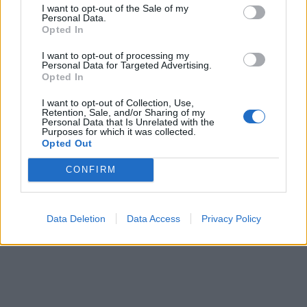
I want to opt-out of the Sale of my
Personal Data.
Opted In
I want to opt-out of processing my
Personal Data for Targeted Advertising.
Opted In
I want to opt-out of Collection, Use,
Μεγάλη φωτιά στο
Retention, Sale, and/or Sharing of my
Personal Data that Is Unrelated with the
Κοντοδεσπότι Ευβοίας
Purposes for which it was collected.
22/06/2024 - 17:59
Opted Out
Πολύ υψηλός κίνδυνος
πυρκαγιάς αύριο σε Αττική
CONFIRM
και Εύβοια
22/06/2024 - 16:17
Data Deletion
Data Access
Privacy Policy