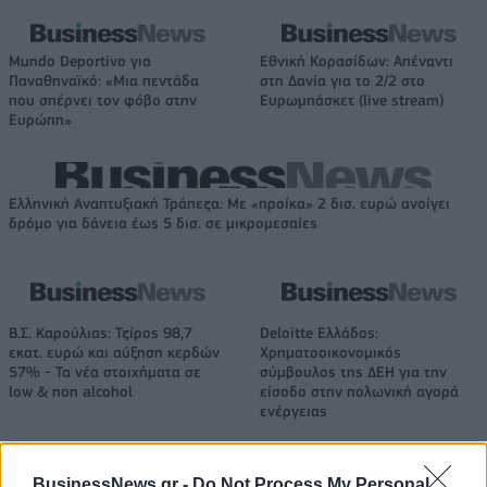
Mundo Deportivo για
Εθνική Κορασίδων: Απέναντι
Παναθηναϊκό: «Μια πεντάδα
στη Δανία για το 2/2 στο
που σπέρνει τον φόβο στην
Ευρωμπάσκετ (live stream)
Ευρώπη»
Ελληνική Αναπτυξιακή Τράπεζα: Με «προίκα» 2 δισ. ευρώ ανοίγει
δρόμο για δάνεια έως 5 δισ. σε μικρομεσαίες
Β.Σ. Καρούλιας: Τζίρος 98,7
Deloitte Ελλάδος:
εκατ. ευρώ και αύξηση κερδών
Χρηματοοικονομικός
57% - Τα νέα στοιχήματα σε
σύμβουλος της ΔΕΗ για την
low & non alcohol
είσοδο στην πολωνική αγορά
ενέργειας
BusinessNews.gr -
Do Not Process My Personal