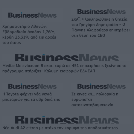
ΣΚΑΪ: Ολοκληρώθηκε η θητεία
του Γρηγόρη Δημητριάδη - Ο
Χρηματιστήριο Αθηνών:
Γιάννης Αλαφούζος επιστρέφει
Εβδομαδιαία άνοδος 1,76%,
στη θέση του CEO
κέρδη 23,31% από τις αρχές
του έτους
Media: Με ενίσχυση 8 εκατ. ευρώ σε 451 επιχειρήσεις ξεκίνησε το
πρόγραμμα στήριξης- Κάλυψη εισφορών ΕΔΟΕΑΠ
Η Toyota φέρνει νέα γενιά
Σε κινεζική… πολιορκία η
μπαταριών για τα υβριδικά της
ευρωπαϊκή
αυτοκινητοβιομηχανία
Νέο Audi A2 e-tron με στόχο την κορυφή της αποδοτικότητας