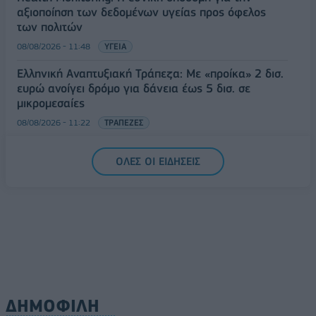
αξιοποίηση των δεδομένων υγείας προς όφελος
των πολιτών
08/08/2026 - 11:48
ΥΓΕΙΑ
Ελληνική Αναπτυξιακή Τράπεζα: Με «προίκα» 2 δισ.
ευρώ ανοίγει δρόμο για δάνεια έως 5 δισ. σε
μικρομεσαίες
08/08/2026 - 11:22
ΤΡΑΠΕΖΕΣ
5G παντού, 6G στον ορίζοντα: Πού βρίσκεται η
ΟΛΕΣ ΟΙ ΕΙΔΗΣΕΙΣ
Ελλάδα στη μεγάλη τεχνολογική μετάβαση
08/08/2026 - 10:54
ΤΕΧΝΟΛΟΓΙΑ
ΔΗΜΟΦΙΛΗ