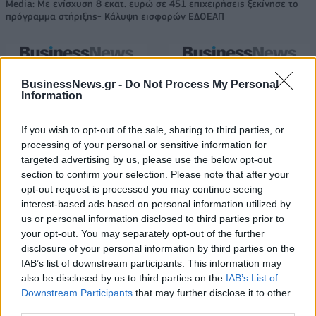
Media: Με ενίσχυση 8 εκατ. ευρώ σε 451 επιχειρήσεις ξεκίνησε το
πρόγραμμα στήριξης- Κάλυψη εισφορών ΕΔΟΕΑΠ
Η Toyota φέρνει νέα γενιά
Σε κινεζική… πολιορκία η
μπαταριών για τα υβριδικά της
ευρωπαϊκή
BusinessNews.gr -
Do Not Process My Personal
Information
αυτοκινητοβιομηχανία
If you wish to opt-out of the sale, sharing to third parties, or
processing of your personal or sensitive information for
Νέο Audi A2 e-tron με στόχο την κορυφή της αποδοτικότητας
targeted advertising by us, please use the below opt-out
section to confirm your selection. Please note that after your
opt-out request is processed you may continue seeing
interest-based ads based on personal information utilized by
Μισιακός: «Ο προπονητής είναι
Ο Γιάννης Αγραβάνης στον Βίκο
υπεύθυνος και αναλαμβάνω την
Ιωαννίνων
us or personal information disclosed to third parties prior to
ευθύνη»
your opt-out. You may separately opt-out of the further
disclosure of your personal information by third parties on the
IAB’s list of downstream participants. This information may
also be disclosed by us to third parties on the
IAB’s List of
Ελληνική Αναπτυξιακή Τράπεζα: Με «προίκα» 2 δισ. ευρώ ανοίγει
Downstream Participants
that may further disclose it to other
δρόμο για δάνεια έως 5 δισ. σε μικρομεσαίες
third parties.