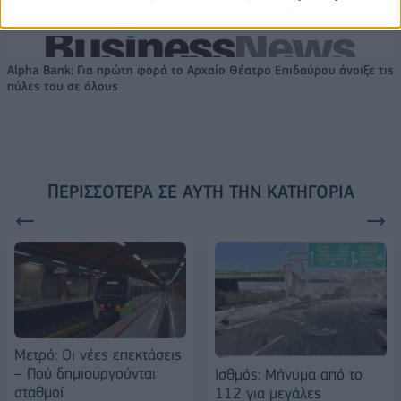
FTSE4Good
Alpha Bank: Για πρώτη φορά το Αρχαίο Θέατρο Επιδαύρου άνοιξε τις
πύλες του σε όλους
ΠΕΡΙΣΣΌΤΕΡΑ ΣΕ ΑΥΤΉ ΤΗΝ ΚΑΤΗΓΟΡΊΑ
Μετρό: Οι νέες επεκτάσεις
– Πού δημιουργούνται
Ισθμός: Μήνυμα από το
σταθμοί
112 για μεγάλες