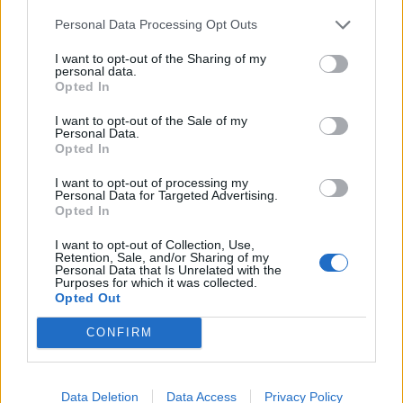
Personal Data Processing Opt Outs
I want to opt-out of the Sharing of my
Β.Σ. Καρούλιας: Τζίρος 98,7
Deloitte Ελλάδος:
personal data.
εκατ. ευρώ και αύξηση κερδών
Χρηματοοικονομικός
Opted In
57% - Τα νέα στοιχήματα σε
σύμβουλος της ΔΕΗ για την
low & non alcohol
είσοδο στην πολωνική αγορά
I want to opt-out of the Sale of my
ενέργειας
Personal Data.
Opted In
I want to opt-out of processing my
Personal Data for Targeted Advertising.
Η Chery επενδύει 75 εκατ. δολάρια στην KG Mobility
Opted In
I want to opt-out of Collection, Use,
Retention, Sale, and/or Sharing of my
Personal Data that Is Unrelated with the
Το FIAT 500 Hybrid τώρα από
Ατρόμητος και Novibet
Purposes for which it was collected.
18.990 ευρώ
συνεχίζουν μαζί: Ανανέωση της
Opted Out
συνεργασίας τους μέχρι το
2028
CONFIRM
18η συνεχόμενη χρονιά για τον ΟΤΕ στη διεθνή σειρά δεικτών
Data Deletion
Data Access
Privacy Policy