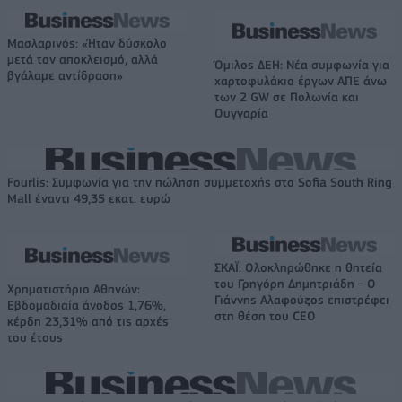
Μασλαρινός: «Ήταν δύσκολο
μετά τον αποκλεισμό, αλλά
Όμιλος ΔΕΗ: Νέα συμφωνία για
βγάλαμε αντίδραση»
χαρτοφυλάκιο έργων ΑΠΕ άνω
των 2 GW σε Πολωνία και
Ουγγαρία
Fourlis: Συμφωνία για την πώληση συμμετοχής στο Sofia South Ring
Mall έναντι 49,35 εκατ. ευρώ
ΣΚΑΪ: Ολοκληρώθηκε η θητεία
του Γρηγόρη Δημητριάδη - Ο
Χρηματιστήριο Αθηνών:
Γιάννης Αλαφούζος επιστρέφει
Εβδομαδιαία άνοδος 1,76%,
στη θέση του CEO
κέρδη 23,31% από τις αρχές
του έτους