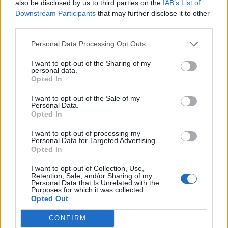
also be disclosed by us to third parties on the
IAB’s List of
Downstream Participants
that may further disclose it to other
third parties.
Χρηματιστήριο Αθηνών: Εβδομαδιαία άνοδος 1,76%, κέρδη 23,31%
από τις αρχές του έτους
Personal Data Processing Opt Outs
I want to opt-out of the Sharing of my
personal data.
Opted In
Ελληνική Αναπτυξιακή Τράπεζα:
Υπ. Μεταφορών: Οριστική λύση
Με «προίκα» 2 δισ. ευρώ
στο ζήτημα των πινακίδων
I want to opt-out of the Sale of my
ανοίγει δρόμο για δάνεια έως 5
κυκλοφορίας - Τέλος στις
Personal Data.
δισ. σε μικρομεσαίες
χρονοβόρες διαδικασίες
Opted In
I want to opt-out of processing my
Personal Data for Targeted Advertising.
Opted In
Η Chery επενδύει 75 εκατ. δολάρια στην KG Mobility
I want to opt-out of Collection, Use,
Retention, Sale, and/or Sharing of my
Personal Data that Is Unrelated with the
Purposes for which it was collected.
Το FIAT 500 Hybrid τώρα από
Ατρόμητος και Novibet
Opted Out
18.990 ευρώ
συνεχίζουν μαζί: Ανανέωση της
συνεργασίας τους μέχρι το
CONFIRM
2028