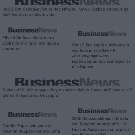
ΠΑΟΚ: Στη Θεσσαλονίκη οι Ναζ Μήτρου-Λονγκ, Τρέβορ Χάντζινς και
Κάιλ Αλεξάντερ (pics & vids)
Εθνική Παίδων: Κόντρα στη
Σλοβενία την Τρίτη στο πρώτο
Στα 15 δισ. ευρώ ο στόχος για
νοκ-άουτ
νέα δάνεια το 2026 - Η
«ακτινογραφία» της
κερδοφορίας των τραπεζών το
α΄ εξάμηνο
Όμιλος ΔΕΗ: Νέα συμφωνία για χαρτοφυλάκιο έργων ΑΠΕ άνω των 2
GW σε Πολωνία και Ουγγαρία
ΣΚΑΪ: Ολοκληρώθηκε η θητεία
του Γρηγόρη Δημητριάδη - Ο
Fourlis: Συμφωνία για την
Γιάννης Αλαφούζος επιστρέφει
πώληση συμμετοχής στο Sofia
στη θέση του CEO