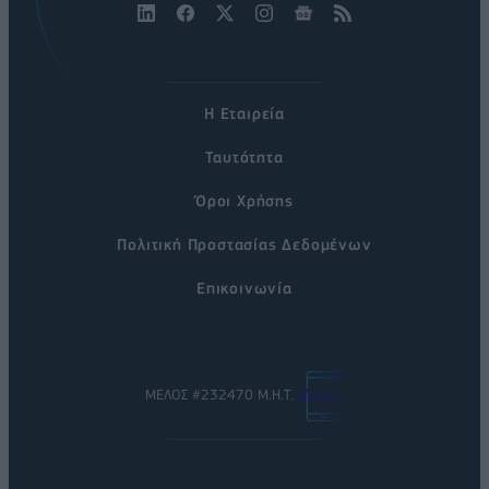
Η Εταιρεία
Ταυτότητα
Όροι Χρήσης
Πολιτική Προστασίας Δεδομένων
Επικοινωνία
ΜΕΛΟΣ #232470 Μ.Η.Τ.