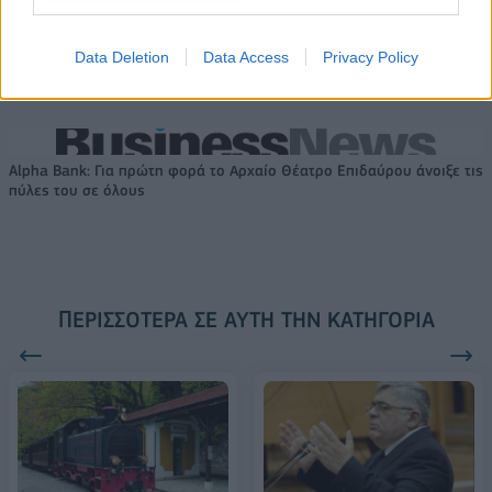
Data Deletion
Data Access
Privacy Policy
18η συνεχόμενη χρονιά για τον ΟΤΕ στη διεθνή σειρά δεικτών
FTSE4Good
Alpha Bank: Για πρώτη φορά το Αρχαίο Θέατρο Επιδαύρου άνοιξε τις
πύλες του σε όλους
ΠΕΡΙΣΣΌΤΕΡΑ ΣΕ ΑΥΤΉ ΤΗΝ ΚΑΤΗΓΟΡΊΑ