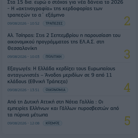
Στα 15 δισ. ευρώ ο στόχος για νέα δάνεια το 2026
- Η «ακτινογραφία» της κερδοφορίας των
τραπεζών το α΄ εξάμηνο
09/08/2026 - 10:52
ΤΡΑΠΕΖΕΣ
Αλ. Τσίπρας: Στις 2 Σεπτεμβρίου η παρουσίαση του
οικονομικού προγράμματος της ΕΛ.Α.Σ. στη
Θεσσαλονίκη
09/08/2026 - 10:03
ΠΟΛΙΤΙΚΗ
Εξαγωγές: Η Ελλάδα κερδίζει τους Ευρωπαίους
ανταγωνιστές – Άνοδος μεριδίων σε 9 από 11
κλάδους (Εθνική Τράπεζα)
09/08/2026 - 13:51
ΟΙΚΟΝΟΜΙΑ
Από τη Δυτική Αττική στη Νότια Γαλλία : Οι
εμπειρίες Ελλήνων και Γάλλων πυροσβεστών από
τα πύρινα μέτωπα
09/08/2026 - 12:08
ΚΟΣΜΟΣ