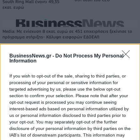
South Ring Mall έναντι 49,35
εκατ. ευρώ
Media: Με ενίσχυση 8 εκατ. ευρώ σε 451 επιχειρήσεις ξεκίνησε το
πρόγραμμα στήριξης- Κάλυψη εισφορών ΕΔΟΕΑΠ
BusinessNews.gr -
Do Not Process My Personal
Information
Η Toyota φέρνει νέα γενιά
Σε κινεζική… πολιορκία η
μπαταριών για τα υβριδικά της
ευρωπαϊκή
αυτοκινητοβιομηχανία
If you wish to opt-out of the sale, sharing to third parties, or
processing of your personal or sensitive information for
targeted advertising by us, please use the below opt-out
section to confirm your selection. Please note that after your
Νέο Audi A2 e-tron με στόχο την κορυφή της αποδοτικότητας
opt-out request is processed you may continue seeing
interest-based ads based on personal information utilized by
us or personal information disclosed to third parties prior to
Πέθανε ο Ντον Νέλσον – Έφυγε
Οι Νιου Γιορκ Λίμπερτι
your opt-out. You may separately opt-out of the further
από τη ζωή στα 86 του ο
διέλυσαν με 111-71 τους Λας
disclosure of your personal information by third parties on the
θρύλος του NBA
Βέγκας Έισις! (vids)
IAB’s list of downstream participants. This information may