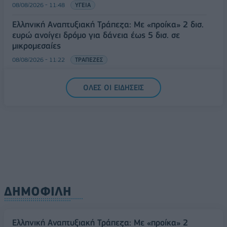
08/08/2026 - 11:48
ΥΓΕΙΑ
Ελληνική Αναπτυξιακή Τράπεζα: Με «προίκα» 2 δισ.
ευρώ ανοίγει δρόμο για δάνεια έως 5 δισ. σε
μικρομεσαίες
08/08/2026 - 11:22
ΤΡΑΠΕΖΕΣ
5G παντού, 6G στον ορίζοντα: Πού βρίσκεται η
ΟΛΕΣ ΟΙ ΕΙΔΗΣΕΙΣ
Ελλάδα στη μεγάλη τεχνολογική μετάβαση
08/08/2026 - 10:54
ΤΕΧΝΟΛΟΓΙΑ
ΔΗΜΟΦΙΛΗ
Ελληνική Αναπτυξιακή Τράπεζα: Με «προίκα» 2