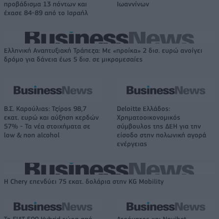
προβάδισμα 13 πόντων και
Ιωαννίνων
έχασε 84-89 από το Ισραήλ
Ελληνική Αναπτυξιακή Τράπεζα: Με «προίκα» 2 δισ. ευρώ ανοίγει
δρόμο για δάνεια έως 5 δισ. σε μικρομεσαίες
Β.Σ. Καρούλιας: Τζίρος 98,7
Deloitte Ελλάδος:
εκατ. ευρώ και αύξηση κερδών
Χρηματοοικονομικός
57% - Τα νέα στοιχήματα σε
σύμβουλος της ΔΕΗ για την
low & non alcohol
είσοδο στην πολωνική αγορά
ενέργειας
Η Chery επενδύει 75 εκατ. δολάρια στην KG Mobility
Το FIAT 500 Hybrid τώρα από
Ατρόμητος και Novibet