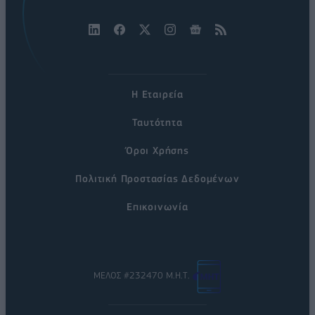
Η Εταιρεία
Ταυτότητα
Όροι Χρήσης
Πολιτική Προστασίας Δεδομένων
Επικοινωνία
ΜΕΛΟΣ #232470 Μ.Η.Τ.