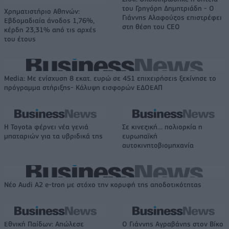
του Γρηγόρη Δημητριάδη - Ο
Χρηματιστήριο Αθηνών:
Γιάννης Αλαφούζος επιστρέφει
Εβδομαδιαία άνοδος 1,76%,
στη θέση του CEO
κέρδη 23,31% από τις αρχές
του έτους
Media: Με ενίσχυση 8 εκατ. ευρώ σε 451 επιχειρήσεις ξεκίνησε το
πρόγραμμα στήριξης- Κάλυψη εισφορών ΕΔΟΕΑΠ
Η Toyota φέρνει νέα γενιά
Σε κινεζική… πολιορκία η
μπαταριών για τα υβριδικά της
ευρωπαϊκή
αυτοκινητοβιομηχανία
Νέο Audi A2 e-tron με στόχο την κορυφή της αποδοτικότητας
Εθνική Παίδων: Απώλεσε
Ο Γιάννης Αγραβάνης στον Βίκο