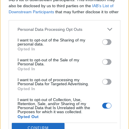
also be disclosed by us to third parties on the
IAB’s List of
Downstream Participants
that may further disclose it to other
third parties.
Personal Data Processing Opt Outs
Η Athens International
Κοινή δήλωση Σπύρου και
Jewellery Show στο
Δέσποινας Καρνέση:
I want to opt-out of the Sharing of my
personal data.
Metropolitan Expo
Ζητούν σεβασμό στο
Opted In
πένθος της οικογένειάς
15/02/2024 - 14:01
τους
I want to opt-out of the Sale of my
Personal Data.
15/02/2024 - 07:37
Opted In
I want to opt-out of processing my
Personal Data for Targeted Advertising.
Opted In
I want to opt-out of Collection, Use,
Retention, Sale, and/or Sharing of my
Personal Data that Is Unrelated with the
Purposes for which it was collected.
Opted Out
CONFIRM