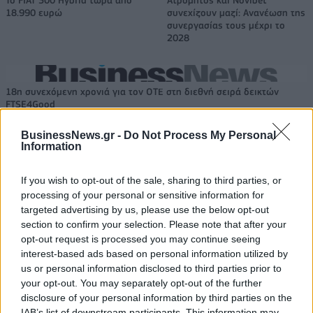
18.990 ευρώ
συνεχίζουν μαζί: Ανανέωση της
συνεργασίας τους μέχρι το
2028
18η συνεχόμενη χρονιά για τον ΟΤΕ στη διεθνή σειρά δεικτών
FTSE4Good
BusinessNews.gr -
Do Not Process My Personal
Information
Alpha Bank: Για πρώτη φορά το Αρχαίο Θέατρο Επιδαύρου άνοιξε τις
πύλες του σε όλους
If you wish to opt-out of the sale, sharing to third parties, or
processing of your personal or sensitive information for
targeted advertising by us, please use the below opt-out
section to confirm your selection. Please note that after your
opt-out request is processed you may continue seeing
ΠΕΡΙΣΣΌΤΕΡΑ ΣΕ ΑΥΤΉ ΤΗΝ ΚΑΤΗΓΟΡΊΑ
interest-based ads based on personal information utilized by
us or personal information disclosed to third parties prior to
your opt-out. You may separately opt-out of the further
disclosure of your personal information by third parties on the
IAB’s list of downstream participants. This information may