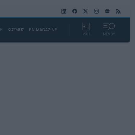
ΚΗ
ΚΟΣΜΟΣ
BN MAGAZINE
ΡΟΗ
ΜΕΝΟΥ