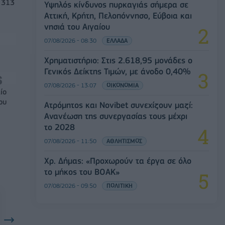
 313
Υψηλός κίνδυνος πυρκαγιάς σήμερα σε
Αττική, Κρήτη, Πελοπόννησο, Εύβοια και
νησιά του Αιγαίου
07/08/2026 - 08:30
ΕΛΛΑΔΑ
Χρηματιστήριο: Στις 2.618,95 μονάδες ο
Γενικός Δείκτης Τιμών, με άνοδο 0,40%
07/08/2026 - 13:07
ΟΙΚΟΝΟΜΙΑ
ίο
ου
Ατρόμητος και Novibet συνεχίζουν μαζί:
Ανανέωση της συνεργασίας τους μέχρι
το 2028
07/08/2026 - 11:50
ΑΘΛΗΤΙΣΜΟΣ
Χρ. Δήμας: «Προχωρούν τα έργα σε όλο
το μήκος του ΒΟΑΚ»
07/08/2026 - 09:50
ΠΟΛΙΤΙΚΗ