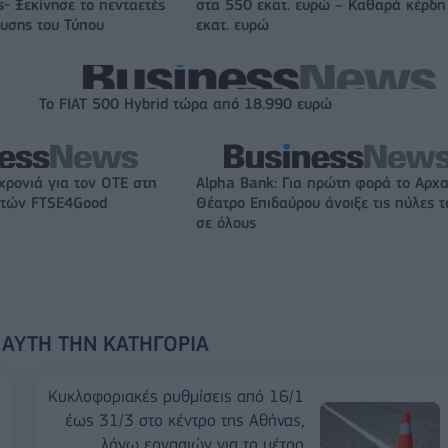
- Ξεκίνησε το πενταετές
στα 550 εκατ. ευρώ – Καθαρά κέρδη
υσης του Τύπου
εκατ. ευρώ
Το FIAT 500 Hybrid τώρα από 18.990 ευρώ
χρονιά για τον ΟΤΕ στη
Alpha Bank: Για πρώτη φορά το Αρχα
ικτών FTSE4Good
Θέατρο Επιδαύρου άνοιξε τις πύλες τ
σε όλους
 ΑΥΤΉ ΤΗΝ ΚΑΤΗΓΟΡΊΑ
Κυκλοφοριακές ρυθμίσεις από 16/1
έως 31/3 στο κέντρο της Αθήνας,
λόγω εργασιών για το μέτρο