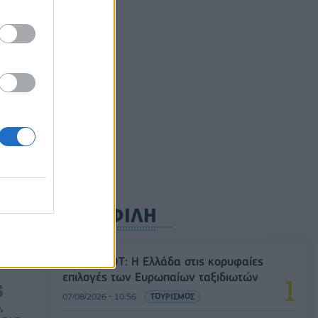
ός
την
ούλιο
ρυφή
ΔΗΜΟΦΙΛΗ
Έρευνα ΕΟΤ: Η Ελλάδα στις κορυφαίες
επιλογές των Ευρωπαίων ταξιδιωτών
07/08/2026 - 10:56
ΤΟΥΡΙΣΜΟΣ
,