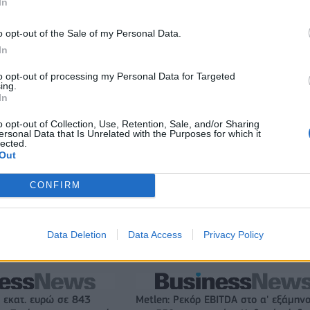
In
ζίρος 98,7 εκατ. ευρώ
Deloitte Ελλάδος: Χρηματοοικονομικ
ών 57% - Τα νέα
σύμβουλος της ΔΕΗ για την είσοδο σ
o opt-out of the Sale of my Personal Data.
w & non alcohol
πολωνική αγορά ενέργειας
In
to opt-out of processing my Personal Data for Targeted
ing.
IAB Hellas: Νέα Διοικούσα Επιτροπή και νέο Διοικητικό Συμβ
In
- Πρόεδρος ο Γαληνός Γιαγλής
o opt-out of Collection, Use, Retention, Sale, and/or Sharing
ersonal Data that Is Unrelated with the Purposes for which it
lected.
Out
ιορκία η ευρωπαϊκή
Νέο Audi A2 e-tron με στόχο την κο
χανία
της αποδοτικότητας
CONFIRM
Γιαννακόπουλος: «Όταν σου ρίχνουν μια πέτρα, τους
Data Deletion
Data Access
Privacy Policy
καταστρέφεις» (vid)
 εκατ. ευρώ σε 843
Metlen: Ρεκόρ EBITDA στο α' εξάμηνο