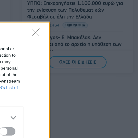
ΥΠΠΟ: Επιχορηγήσεις 1.106.000 ευρώ για
την ενίσχυση των Πολυθεματικών
Φεστιβάλ σε όλη την Ελλάδα
07/08/2026 - 14:34
ΟΙΚΟΝΟΜΙΑ
Άρειος Πάγος- Ε. Μπακέλας: Δεν
ανασύρεται από το αρχείο η υπόθεση των
sonal or
υποκλοπών
ection to
07/08/2026 - 14:11
ΕΛΛΑΔΑ
ou may
ΟΛΕΣ ΟΙ ΕΙΔΗΣΕΙΣ
 personal
Σαουδική Αραβία, Τουρκία και Πακιστάν
out of the
υπογράφουν κοινή αμυντική συμφωνία
 downstream
07/08/2026 - 13:47
ΚΟΣΜΟΣ
B’s List of