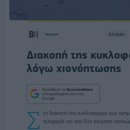
bnuser
ΕΛΛΑΔΑ
Διακοπή της κυκλοφ
λόγω χιονόπτωσης
Πρόσθεσε το
BusinessNews
στα αγαπημένα σου στη
Google
Σ
τη διακοπή της κυκλοφορίας των οχη
τελεφερίκ και στα δύο ρεύματα προχώ