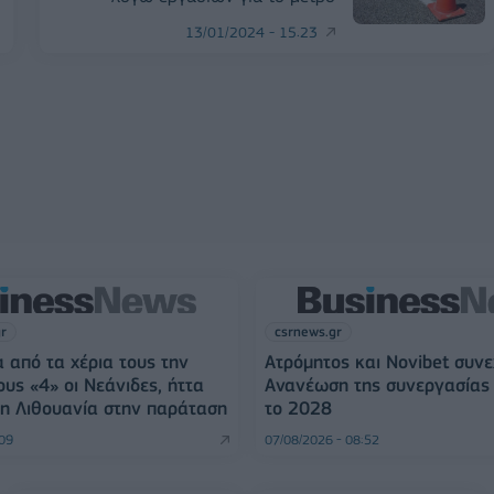
13/01/2024 - 15:23
gr
csrnews.gr
 από τα χέρια τους την
Ατρόμητος και Novibet συνε
ους «4» οι Νεάνιδες, ήττα
Ανανέωση της συνεργασίας 
η Λιθουανία στην παράταση
το 2028
:09
07/08/2026 - 08:52