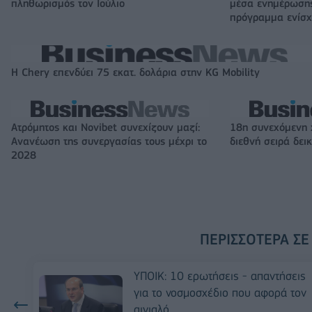
πληθωρισμός τον Ιούλιο
μέσα ενημέρωσης
πρόγραμμα ενίσχ
Η Chery επενδύει 75 εκατ. δολάρια στην KG Mobility
Ατρόμητος και Novibet συνεχίζουν μαζί:
18η συνεχόμενη 
Ανανέωση της συνεργασίας τους μέχρι το
διεθνή σειρά δε
2028
ΠΕΡΙΣΣΌΤΕΡΑ ΣΕ
ΥΠΟΙΚ: 10 ερωτήσεις - απαντήσεις
για το νοσμοσχέδιο που αφορά τον
αιγιαλό