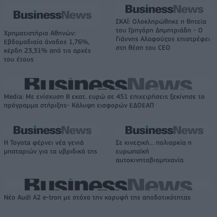
ΣΚΑΪ: Ολοκληρώθηκε η θητεία
του Γρηγόρη Δημητριάδη - Ο
Χρηματιστήριο Αθηνών:
Γιάννης Αλαφούζος επιστρέφει
Εβδομαδιαία άνοδος 1,76%,
στη θέση του CEO
κέρδη 23,31% από τις αρχές
του έτους
Media: Με ενίσχυση 8 εκατ. ευρώ σε 451 επιχειρήσεις ξεκίνησε το
πρόγραμμα στήριξης- Κάλυψη εισφορών ΕΔΟΕΑΠ
Η Toyota φέρνει νέα γενιά
Σε κινεζική… πολιορκία η
μπαταριών για τα υβριδικά της
ευρωπαϊκή
αυτοκινητοβιομηχανία
Νέο Audi A2 e-tron με στόχο την κορυφή της αποδοτικότητας