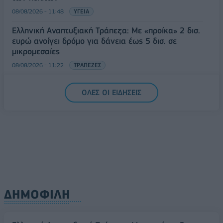
08/08/2026 - 11:48
ΥΓΕΙΑ
Ελληνική Αναπτυξιακή Τράπεζα: Με «προίκα» 2 δισ.
ευρώ ανοίγει δρόμο για δάνεια έως 5 δισ. σε
μικρομεσαίες
08/08/2026 - 11:22
ΤΡΑΠΕΖΕΣ
5G παντού, 6G στον ορίζοντα: Πού βρίσκεται η
ΟΛΕΣ ΟΙ ΕΙΔΗΣΕΙΣ
Ελλάδα στη μεγάλη τεχνολογική μετάβαση
08/08/2026 - 10:54
ΤΕΧΝΟΛΟΓΙΑ
ΔΗΜΟΦΙΛΗ