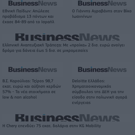
Εθνική Παίδων: Απώλεσε
Ο Γιάννης Αγραβάνης στον Βίκο
προβάδισμα 13 πόντων και
Ιωαννίνων
έχασε 84-89 από το Ισραήλ
Ελληνική Αναπτυξιακή Τράπεζα: Με «προίκα» 2 δισ. ευρώ ανοίγει
δρόμο για δάνεια έως 5 δισ. σε μικρομεσαίες
Β.Σ. Καρούλιας: Τζίρος 98,7
Deloitte Ελλάδος:
εκατ. ευρώ και αύξηση κερδών
Χρηματοοικονομικός
57% - Τα νέα στοιχήματα σε
σύμβουλος της ΔΕΗ για την
low & non alcohol
είσοδο στην πολωνική αγορά
ενέργειας
Η Chery επενδύει 75 εκατ. δολάρια στην KG Mobility