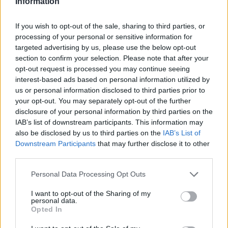
Information
If you wish to opt-out of the sale, sharing to third parties, or
processing of your personal or sensitive information for
targeted advertising by us, please use the below opt-out
section to confirm your selection. Please note that after your
opt-out request is processed you may continue seeing
Έναρξη νέας ψηφιακής
interest-based ads based on personal information utilized by
ΓΕΝ: Εγκρίθηκαν Υδάτινα
πλατφόρμας για τη
us or personal information disclosed to third parties prior to
Πεδία στα Διαπόντια Νησιά
χορήγηση «Βεβαίωσης
your opt-out. You may separately opt-out of the further
για πτήσεις υδροπλάνων
Χρηματικών Οφειλών»
disclosure of your personal information by third parties on the
10/01/2024 - 13:15
IAB’s list of downstream participants. This information may
10/01/2024 - 12:16
also be disclosed by us to third parties on the
IAB’s List of
Downstream Participants
that may further disclose it to other
third parties.
Personal Data Processing Opt Outs
I want to opt-out of the Sharing of my
personal data.
Opted In