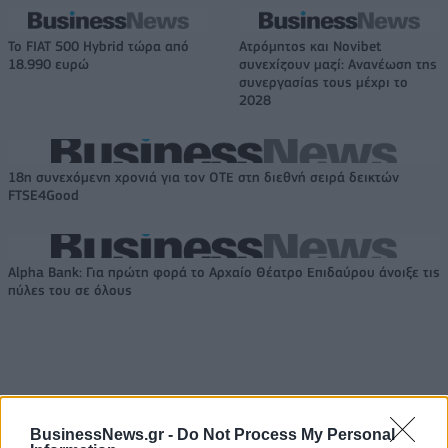
Το FIAT 500 Hybrid τώρα από
Ατρόμητος και Novibet
18.990 ευρώ
συνεχίζουν μαζί: Ανανέωση της
συνεργασίας τους μέχρι το
2028
18η συνεχόμενη χρονιά για τον ΟΤΕ στη διεθνή σειρά δεικτών
FTSE4Good
Alpha Bank: Για πρώτη φορά το Αρχαίο Θέατρο Επιδαύρου άνοιξε τις
πύλες του σε όλους
ΠΕΡΙΣΣΌΤΕΡΑ ΣΕ ΑΥΤΉ ΤΗΝ ΚΑΤΗΓΟΡΊΑ
BusinessNews.gr -
Do Not Process My Personal