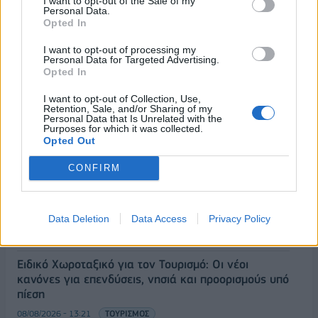
I want to opt-out of the Sale of my
Personal Data.
Opted In
I want to opt-out of processing my
Personal Data for Targeted Advertising.
ΡΟΗ ΕΙΔΗΣΕΩΝ
Opted In
I want to opt-out of Collection, Use,
Retention, Sale, and/or Sharing of my
Κορυφώνεται η έξοδος του Αυγούστου – Πάνω από
Personal Data that Is Unrelated with the
56.000 επιβάτες αναχωρούν σήμερα από τα
Purposes for which it was collected.
λιμάνια της Αττικής
Opted Out
08/08/2026 - 14:30
ΕΛΛΑΔΑ
CONFIRM
Δυτική Αττική: Η επόμενη ημέρα μετά τις πυρκαγιές
– Τα έργα Antinero και η «μάχη» πριν από τις
βροχές
Data Deletion
Data Access
Privacy Policy
08/08/2026 - 14:08
ΕΛΛΑΔΑ
Ειδικό Χωροταξικό για τον Τουρισμό: Οι νέοι
κανόνες για επενδύσεις, νησιά και προορισμούς υπό
πίεση
08/08/2026 - 13:21
ΤΟΥΡΙΣΜΟΣ