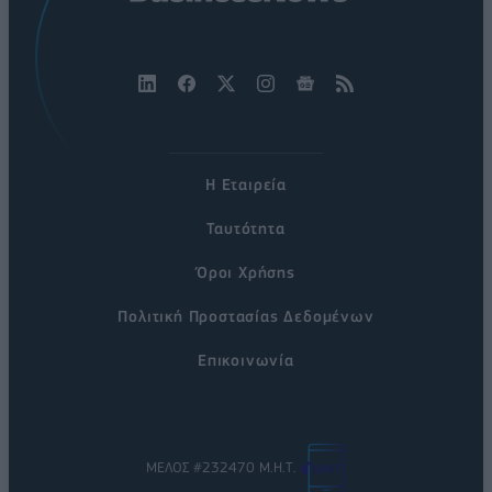
Η Εταιρεία
Ταυτότητα
Όροι Χρήσης
Πολιτική Προστασίας Δεδομένων
Επικοινωνία
ΜΕΛΟΣ #232470 Μ.Η.Τ.