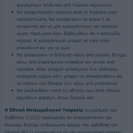
φαινομένων (κίνδυνος από πτώσεις κεραυνών).
Να προφυλαχτούν αμέσως κατά τη διάρκεια μιας
χαλαζόπτωσης. Να καταφύγουν σε κτίριο ή σε
αυτοκίνητο και να μην εγκαταλείπουν τον ασφαλή
χώρο, παρά μόνο όταν βεβαιωθούν ότι η καταιγίδα
πέρασε. Η χαλαζόπτωση μπορεί να είναι πολύ
επικίνδυνη και για τα ζώα.
Να αποφύγουν τη διέλευση κάτω από μεγάλα δέντρα,
κάτω από αναρτημένες πινακίδες και γενικά από
περιοχές, όπου ελαφρά αντικείμενα (π.χ. γλάστρες,
σπασμένα τζάμια κλπ.) μπορεί να αποκολληθούν και
να πέσουν στο έδαφος (π.χ. κάτω από μπαλκόνια).
Να ακολουθούν πιστά τις οδηγίες των κατά τόπους
αρμοδίων φορέων, όπως Τροχαία κλπ.
Η Εθνική Μετεωρολογική Υπηρεσία
το μεσημέρι του
Σαββάτου (11/11) προχώρησε σε επικαιροποίηση του
έκτακτου δελτίου επιδείνωσης καιρού που εκδόθηκε την
Πέμπτη (9/11), σύμφωνα με τα νέα προγνωστικά στοιχεία.