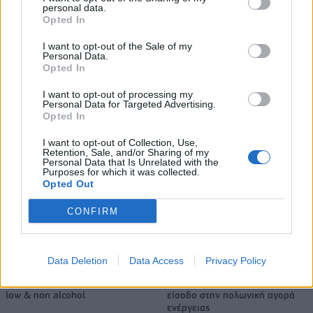
personal data.
Opted In
Νέο Audi A2 e-tron με στόχο την κορυφή της αποδοτικότητας
I want to opt-out of the Sale of my
Personal Data.
Opted In
I want to opt-out of processing my
Σασλόγλου: «Ξεχνάμε ό,τι έγινε
Εθνική Κορασίδων: Νίκησε με
Personal Data for Targeted Advertising.
και προχωράμε»
74-65 τη Δανία και παίζει
Opted In
ημιτελικό με τη Νορβηγία
I want to opt-out of Collection, Use,
Retention, Sale, and/or Sharing of my
Personal Data that Is Unrelated with the
Purposes for which it was collected.
Ελληνική Αναπτυξιακή Τράπεζα: Με «προίκα» 2 δισ. ευρώ ανοίγει
Opted Out
δρόμο για δάνεια έως 5 δισ. σε μικρομεσαίες
CONFIRM
Β.Σ. Καρούλιας: Τζίρος 98,7
Deloitte Ελλάδος:
Data Deletion
Data Access
Privacy Policy
εκατ. ευρώ και αύξηση κερδών
Χρηματοοικονομικός
57% - Τα νέα στοιχήματα σε
σύμβουλος της ΔΕΗ για την
low & non alcohol
είσοδο στην πολωνική αγορά
ενέργειας