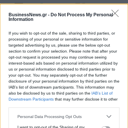
Fourlis: Συμφωνία για την πώληση συμμετοχής στο Sofia South Ring
BusinessNews.gr -
Do Not Process My Personal
Mall έναντι 49,35 εκατ. ευρώ
Information
If you wish to opt-out of the sale, sharing to third parties, or
processing of your personal or sensitive information for
ΣΚΑΪ: Ολοκληρώθηκε η θητεία
targeted advertising by us, please use the below opt-out
του Γρηγόρη Δημητριάδη - Ο
Χρηματιστήριο Αθηνών:
section to confirm your selection. Please note that after your
Γιάννης Αλαφούζος επιστρέφει
Εβδομαδιαία άνοδος 1,76%,
στη θέση του CEO
opt-out request is processed you may continue seeing
κέρδη 23,31% από τις αρχές
interest-based ads based on personal information utilized by
του έτους
us or personal information disclosed to third parties prior to
your opt-out. You may separately opt-out of the further
disclosure of your personal information by third parties on the
Media: Με ενίσχυση 8 εκατ. ευρώ σε 451 επιχειρήσεις ξεκίνησε το
IAB’s list of downstream participants. This information may
πρόγραμμα στήριξης- Κάλυψη εισφορών ΕΔΟΕΑΠ
also be disclosed by us to third parties on the
IAB’s List of
Downstream Participants
that may further disclose it to other
third parties.
Η Toyota φέρνει νέα γενιά
Σε κινεζική… πολιορκία η
Personal Data Processing Opt Outs
μπαταριών για τα υβριδικά της
ευρωπαϊκή
αυτοκινητοβιομηχανία
I want to opt-out of the Sharing of my