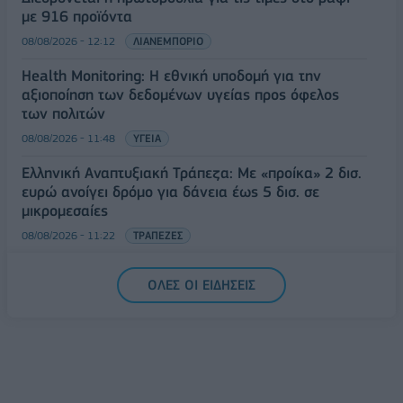
με 916 προϊόντα
08/08/2026 - 12:12
ΛΙΑΝΕΜΠΟΡΙΟ
Health Monitoring: Η εθνική υποδομή για την
αξιοποίηση των δεδομένων υγείας προς όφελος
των πολιτών
08/08/2026 - 11:48
ΥΓΕΙΑ
Ελληνική Αναπτυξιακή Τράπεζα: Με «προίκα» 2 δισ.
ευρώ ανοίγει δρόμο για δάνεια έως 5 δισ. σε
μικρομεσαίες
08/08/2026 - 11:22
ΤΡΑΠΕΖΕΣ
5G παντού, 6G στον ορίζοντα: Πού βρίσκεται η
ΟΛΕΣ ΟΙ ΕΙΔΗΣΕΙΣ
Ελλάδα στη μεγάλη τεχνολογική μετάβαση
08/08/2026 - 10:54
ΤΕΧΝΟΛΟΓΙΑ