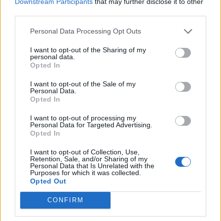
Downstream Participants
that may further disclose it to other
ξεκίνησε το πρόγραμμα
σε 843 μέσα ενημέρωσης-
third parties.
στήριξης- Κάλυψη εισφορών
Ξεκίνησε το πενταετές
ΕΔΟΕΑΠ
πρόγραμμα ενίσχυσης του
Personal Data Processing Opt Outs
Τύπου
I want to opt-out of the Sharing of my
personal data.
Opted In
IAB Hellas: Νέα Διοικούσα Επιτροπή και νέο Διοικητικό Συμβούλιο -
Πρόεδρος ο Γαληνός Γιαγλής
I want to opt-out of the Sale of my
Personal Data.
Opted In
I want to opt-out of processing my
Νέο Audi A2 e-tron με στόχο
Η Chery επενδύει 75 εκατ.
Personal Data for Targeted Advertising.
την κορυφή της
δολάρια στην KG Mobility
Opted In
αποδοτικότητας
I want to opt-out of Collection, Use,
Retention, Sale, and/or Sharing of my
Personal Data that Is Unrelated with the
Purposes for which it was collected.
Το FIAT 500 Hybrid τώρα από 18.990 ευρώ
Opted Out
CONFIRM
Ουκρανία: Με Μίχαϊλιουκ και
Πάρκερ: «Όνειρό μου να