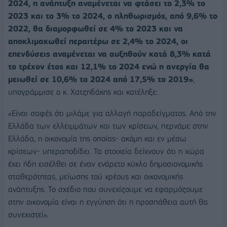
2024, η ανάπτυξη αναμένεται να φτάσει
το 2,3% το
2023 και το 3% το 2024, ο πληθωρισμός, από 9,6% το
2022, θα διαμορφωθεί σε 4% το 2023 και να
αποκλιμακωθεί περαιτέρω σε 2,4% το 2024,
οι
επενδύσεις αναμένεται να αυξηθούν κατά 8,3% κατά
το τρέχον έτος και 12,1% το 2024 ενώ η ανεργία θα
μειωθεί σε 10,6% το 2024 από 17,5% το 2019»
,
υπογράμμισε ο κ. Χατζηδάκης και κατέληξε:
«Είναι σαφές ότι μιλάμε για αλλαγή παραδείγματος. Από την
Ελλάδα των ελλειμμάτων και των κρίσεων, περνάμε στην
Ελλάδα, η οικονομία της οποίας- ακόμη και εν μέσω
κρίσεων- υπεραποδίδει. Τα στοιχεία δείχνουν ότι η χώρα
έχει ήδη εισέλθει σε έναν ενάρετο κύκλο δημοσιονομικής
σταθερότητας, μείωσης τού χρέους και οικονομικής
ανάπτυξης. Το σχέδιο που συνεχίζουμε να εφαρμόζουμε
στην οικονομία είναι η εγγύηση ότι η προσπάθεια αυτή θα
συνεχιστεί».