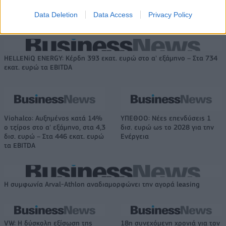
Λεν κόντρα στην Ελλάδα
κατακτήσω το ΝΒΑ Europe με τη
Βιλερμπάν» - Η διευκρινιστική
Data Deletion
Data Access
Privacy Policy
ανάρτηση που έκανε
HELLENiQ ENERGY: Κέρδη 393 εκατ. ευρώ στο α' εξάμηνο – Στα 734
εκατ. ευρώ τα EBITDA
Viohalco: Αυξημένος κατά 14%
ΥΠΕΘΟΟ: Νέες επενδύσεις 1
ο τζίρος στο α' εξάμηνο, στα 4,3
δισ. ευρώ ως το 2028 για την
δισ. ευρώ – Στα 446 εκατ. ευρώ
Ενέργεια
τα EBITDA
Η συμφωνία Arval-Athlon αναδιαμορφώνει την αγορά leasing
VW: Η δύσκολη εξίσωση της
18η συνεχόμενη χρονιά για τον