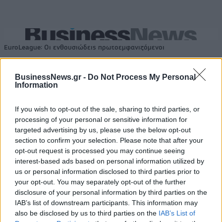
EuroLeague: Οι ενθουσιώδεις πρωτοεμφανιζόμενοι
BusinessNews.gr -
Do Not Process My Personal
Information
Ευρωπαϊκό Κορασίδων Β'
Κατηγορίας: Πρεμιέρα με νίκη
Β.Σ. Καρούλιας: Τζίρος 98,7
για Δανία και Ισλανδία - Το
εκατ. ευρώ και αύξηση κερδών
If you wish to opt-out of the sale, sharing to third parties, or
πανόραμα
57% - Τα νέα στοιχήματα σε
processing of your personal or sensitive information for
low & non alcohol
targeted advertising by us, please use the below opt-out
section to confirm your selection. Please note that after your
opt-out request is processed you may continue seeing
interest-based ads based on personal information utilized by
Metlen: Ρεκόρ EBITDA στο α' εξάμηνο, στα 550 εκατ. ευρώ – Καθαρά
κέρδη 313 εκατ. ευρώ
us or personal information disclosed to third parties prior to
your opt-out. You may separately opt-out of the further
disclosure of your personal information by third parties on the
IAB’s list of downstream participants. This information may
Media: Με ενίσχυση 8 εκατ.
also be disclosed by us to third parties on the
IAB’s List of
ευρώ σε 451 επιχειρήσεις
Χρηματοδότηση 8 εκατ. ευρώ