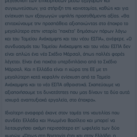
μεγέθυνση των επιχειρήσεων μέσω εξαγορών και
συγχωνεύσεων, για στήριξη της καινοτομίας, καθώς και για
ενίσχυση των εξαγωγών υψηλής προστιθέμενης αξίας. «Θα
επιταχύνουμε την προσπάθεια αξιοποιώντας στο έπακρο το
μεγαλύτερο στην ιστορία "πακέτο" δημόσιων πόρων λόγω
και του Ταμείου Ανάκαμψης και του νέου ΕΣΠΑ», ανέφερε. «Ο
συνδυασμός του Ταμείου Ανάκαμψης και του νέου ΕΣΠΑ δεν
είναι απλώς ένα νέο Σχέδιο Μάρσαλ, όπως πολλές φορές
λέγεται. Είναι ένα πακέτο υπερδιπλάσιο από το Σχέδιο
Μάρσαλ. Και η Ελλάδα είναι η χώρα της ΕΕ με τη
μεγαλύτερη κατά κεφαλήν ενίσχυση από το Ταμείο
Ανάκαμψης και το νέο ΕΣΠΑ αθροιστικά. Σκοπεύουμε να
αξιοποιήσουμε τις δυνατότητες που μας δίνουν τα δύο αυτά
ισχυρά αναπτυξιακά εργαλεία, στο έπακρο».
Ιδιαίτερη αναφορά έκανε στον τομέα της ναυτιλίας που
συνδέει Ελλάδα και Ηνωμένο Βασίλειο και μπορεί να
λειτουργήσει ακόμη περισσότερο επ' ωφελεία των δύο
χωρών. «Όπως στη Βρετανία έτσι και στην Ελλάδα, η