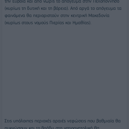
την Εύβοια και από νωρίς το απόγευμα στην Πελοπόννησο
(κυρίως τη δυτική και τη βόρεια). Από αργά το απόγευμα τα
φαινόμενα θα περιοριστούν στην κεντρική Μακεδονία
(κυρίως στους νομούς Πιερίας και Ημαθίας).
Στις υπόλοιπες περιοχές αραιές νεφώσεις που βαθμιαία θα
πυκνώσουν και το βράδυ στα νοτιοανατολικά θα