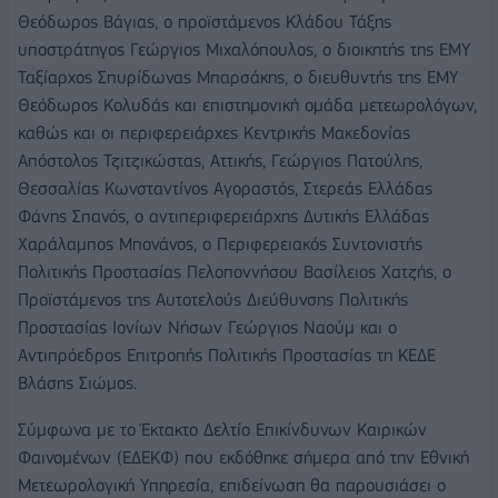
Θεόδωρος Βάγιας, ο προϊστάμενος Κλάδου Τάξης
υποστράτηγος Γεώργιος Μιχαλόπουλος, ο διοικητής της ΕΜΥ
Ταξίαρχος Σπυρίδωνας Μπαρσάκης, ο διευθυντής της ΕΜΥ
Θεόδωρος Κολυδάς και επιστημονική ομάδα μετεωρολόγων,
καθώς και οι περιφερειάρχες Κεντρικής Μακεδονίας
Απόστολος Τζιτζικώστας, Αττικής, Γεώργιος Πατούλης,
Θεσσαλίας Κωνσταντίνος Αγοραστός, Στερεάς Ελλάδας
Φάνης Σπανός, ο αντιπεριφερειάρχης Δυτικής Ελλάδας
Χαράλαμπος Μπονάνος, ο Περιφερειακός Συντονιστής
Πολιτικής Προστασίας Πελοποννήσου Βασίλειος Χατζής, ο
Προϊστάμενος της Αυτοτελούς Διεύθυνσης Πολιτικής
Προστασίας Ιονίων Νήσων Γεώργιος Ναούμ και ο
Αντιπρόεδρος Επιτροπής Πολιτικής Προστασίας τη ΚΕΔΕ
Βλάσης Σιώμος.
Σύμφωνα με το Έκτακτο Δελτίο Επικίνδυνων Καιρικών
Φαινομένων (ΕΔΕΚΦ) που εκδόθηκε σήμερα από την Εθνική
Μετεωρολογική Υπηρεσία, επιδείνωση θα παρουσιάσει ο