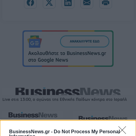
Live στις 13:00, ο αγώνας της Εθνικής Παίδων κόντρα στο Ισραήλ
Εθνική Κορασίδων: Απέναντι
στη Δανία για το 2/2 στο
Όμιλος ΔΕΗ: Νέα συμφωνία για
BusinessNews.gr -
Do Not Process My Personal
Ευρωμπάσκετ (live stream)
χαρτοφυλάκιο έργων ΑΠΕ άνω