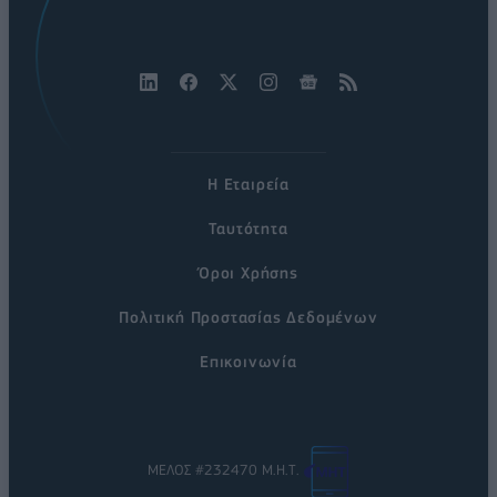
Η Εταιρεία
Ταυτότητα
Όροι Χρήσης
Πολιτική Προστασίας Δεδομένων
Επικοινωνία
ΜΕΛΟΣ #232470 Μ.Η.Τ.