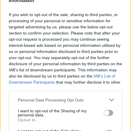
Information
των 2 GW σε Πολωνία και
Ουγγαρία
If you wish to opt-out of the sale, sharing to third parties, or
processing of your personal or sensitive information for
targeted advertising by us, please use the below opt-out
Fourlis: Συμφωνία για την πώληση συμμετοχής στο Sofia South Ring
section to confirm your selection. Please note that after your
Mall έναντι 49,35 εκατ. ευρώ
opt-out request is processed you may continue seeing
interest-based ads based on personal information utilized by
us or personal information disclosed to third parties prior to
your opt-out. You may separately opt-out of the further
ΣΚΑΪ: Ολοκληρώθηκε η θητεία
disclosure of your personal information by third parties on the
του Γρηγόρη Δημητριάδη - Ο
Χρηματιστήριο Αθηνών:
IAB’s list of downstream participants. This information may
Γιάννης Αλαφούζος επιστρέφει
Εβδομαδιαία άνοδος 1,76%,
στη θέση του CEO
also be disclosed by us to third parties on the
IAB’s List of
κέρδη 23,31% από τις αρχές
Downstream Participants
that may further disclose it to other
του έτους
third parties.
Personal Data Processing Opt Outs
Media: Με ενίσχυση 8 εκατ. ευρώ σε 451 επιχειρήσεις ξεκίνησε το
πρόγραμμα στήριξης- Κάλυψη εισφορών ΕΔΟΕΑΠ
I want to opt-out of the Sharing of my
personal data.
Opted In