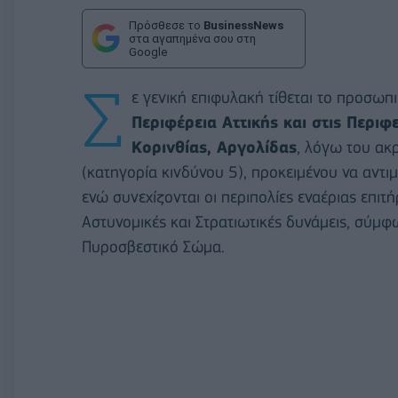
Πρόσθεσε το
BusinessNews
στα αγαπημένα σου στη
Google
Σ
ε γενική επιφυλακή τίθεται το προσω
Περιφέρεια Αττικής και στις Περιφ
Κορινθίας, Αργολίδας
, λόγω του ακ
(κατηγορία κινδύνου 5), προκειμένου να αντι
ενώ συνεχίζονται οι περιπολίες εναέριας επιτ
Αστυνομικές και Στρατιωτικές δυνάμεις, σύμ
Πυροσβεστικό Σώμα.