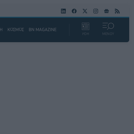
ΚΗ
ΚΟΣΜΟΣ
BN MAGAZINE
ΡΟΗ
ΜΕΝΟΥ