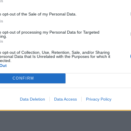
ιχειρούν
198 πυροσβέστες με 10 ομάδες
In
ώ περιοδικά επιχειρούν 16 αεροσκάφη και 7
o opt-out of the Sale of my Personal Data.
ο συντονισμό τους. Συνδρομή παρέχουν
In
στες, καθώς και υδροφόρες και μηχανήματα
to opt-out of processing my Personal Data for Targeted
ing.
In
ά
έχουν εκδοθεί από χθες συνολικά εννέα (9)
o opt-out of Collection, Use, Retention, Sale, and/or Sharing
τέσσερα (4) σήμερα.
Το πρώτο στις 12:40 για την
ersonal Data that Is Unrelated with the Purposes for which it
lected.
ς για την προστασία τους από τους αναδυόμενους
Out
μάκρυνση των κατοίκων των οικισμών Μοναστήρι και
CONFIRM
για την απομάκρυνση των κατοίκων των οικισμών
 και το τέταρτο στις 15:25 για την απομάκρυνση
λεξανδρούπολη.
Data Deletion
Data Access
Privacy Policy