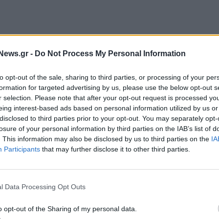
News.gr -
Do Not Process My Personal Information
to opt-out of the sale, sharing to third parties, or processing of your per
το «
κόκκινο
», εφαρμόζεται το Σχέδιο δράσεων
formation for targeted advertising by us, please use the below opt-out s
r selection. Please note that after your opt-out request is processed y
 κινδύνων λόγω δασικών πυρκαγιών, σύμφωνα με το
eing interest-based ads based on personal information utilized by us or
γή του μέτρου της προληπτικής απαγόρευσης της
disclosed to third parties prior to your opt-out. You may separately opt-
έων σε εθνικούς δρυμούς, δάση και «
ευπαθείς
»
losure of your personal information by third parties on the IAB’s list of
. This information may also be disclosed by us to third parties on the
IA
λίτες να είναι ιδιαίτερα προσεκτικοί και σε
Participants
that may further disclose it to other third parties.
λεια να ακολουθούν τις υποδείξεις των αρμόδιων
l Data Processing Opt Outs
υ εκδηλώθηκε κατά τις πρώτες πρωινές ώρες χθες
 Μελία Αλεξανδρούπολης
, σύμφωνα με την
o opt-out of the Sharing of my personal data.