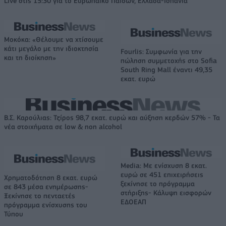
Live στις 15:30 για το Ευρωπαϊκό Παίδων, Ελλάδα-Ισπανία
Μοκόκα: «Θέλουμε να χτίσουμε
κάτι μεγάλο με την ιδιοκτησία
Fourlis: Συμφωνία για την
και τη διοίκηση»
πώληση συμμετοχής στο Sofia
South Ring Mall έναντι 49,35
εκατ. ευρώ
Β.Σ. Καρούλιας: Τζίρος 98,7 εκατ. ευρώ και αύξηση κερδών 57% - Τα
νέα στοιχήματα σε low & non alcohol
Media: Με ενίσχυση 8 εκατ.
ευρώ σε 451 επιχειρήσεις
Χρηματοδότηση 8 εκατ. ευρώ
ξεκίνησε το πρόγραμμα
σε 843 μέσα ενημέρωσης-
στήριξης- Κάλυψη εισφορών
Ξεκίνησε το πενταετές
ΕΔΟΕΑΠ
πρόγραμμα ενίσχυσης του
Τύπου