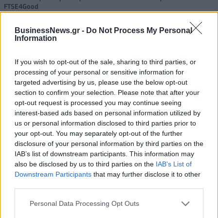
FTSE4Good
BusinessNews.gr -
Do Not Process My Personal
Information
Alpha Bank: Για πρώτη φορά το Αρχαίο Θέατρο Επιδαύρου άνοιξε τις
πύλες του σε όλους
If you wish to opt-out of the sale, sharing to third parties, or
processing of your personal or sensitive information for
targeted advertising by us, please use the below opt-out
section to confirm your selection. Please note that after your
opt-out request is processed you may continue seeing
ΠΕΡΙΣΣΌΤΕΡΑ ΣΕ ΑΥΤΉ ΤΗΝ ΚΑΤΗΓΟΡΊΑ
interest-based ads based on personal information utilized by
us or personal information disclosed to third parties prior to
your opt-out. You may separately opt-out of the further
disclosure of your personal information by third parties on the
IAB’s list of downstream participants. This information may
also be disclosed by us to third parties on the
IAB’s List of
Downstream Participants
that may further disclose it to other
third parties.
Πέλλα: Ζημιές από την
Personal Data Processing Opt Outs
ΠΝΟ: 48ωρη πανελλαδική
κακοκαιρία στον δήμο