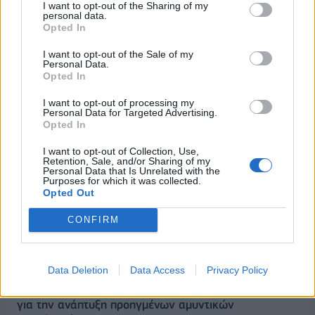
απεργία στις 8 και 9
Αλμωπίας- Κλειστά την
I want to opt-out of the Sharing of my
Φεβρουαρίου
Τρίτη τα σχολεία
personal data.
Opted In
24/01/2023 - 18:10
24/01/2023 - 08:06
I want to opt-out of the Sale of my
Personal Data.
Opted In
I want to opt-out of processing my
Personal Data for Targeted Advertising.
Opted In
I want to opt-out of Collection, Use,
Retention, Sale, and/or Sharing of my
Personal Data that Is Unrelated with the
Purposes for which it was collected.
Opted Out
CONFIRM
ΡΟΗ ΕΙΔΗΣΕΩΝ
Data Deletion
Data Access
Privacy Policy
Στρατηγική επένδυση του EFA GROUP στη Fractal
για την ανάπτυξη προηγμένων αμυντικών