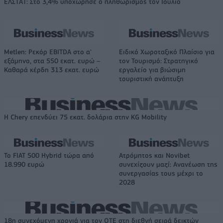
ΕΛΣΤΑΤ: Στο 3,4% υποχώρησε ο πληθωρισμός τον Ιούλιο
Metlen: Ρεκόρ EBITDA στο α'
Ειδικό Χωροταξικό Πλαίσιο για
εξάμηνο, στα 550 εκατ. ευρώ –
τον Τουρισμό: Στρατηγικό
Καθαρά κέρδη 313 εκατ. ευρώ
εργαλείο για βιώσιμη
τουριστική ανάπτυξη
Η Chery επενδύει 75 εκατ. δολάρια στην KG Mobility
Το FIAT 500 Hybrid τώρα από
Ατρόμητος και Novibet
18.990 ευρώ
συνεχίζουν μαζί: Ανανέωση της
συνεργασίας τους μέχρι το
2028
18η συνεχόμενη χρονιά για τον ΟΤΕ στη διεθνή σειρά δεικτών