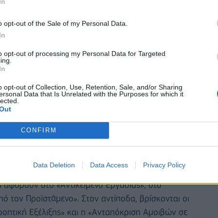
σης, παρά την υγειονομική κρίση, εμφανίζει αύξηση
In
o opt-out of the Sale of my Personal Data.
In
to opt-out of processing my Personal Data for Targeted
ing.
In
o opt-out of Collection, Use, Retention, Sale, and/or Sharing
ersonal Data that Is Unrelated with the Purposes for which it
lected.
Out
CONFIRM
Data Deletion
Data Access
Privacy Policy
ς αφορούν στο «Αντικείμενο Εργασίας», στο
ό τον Προϊστάμενο». Στον αντίποδα, βρίσκονται οι
οοπτική Εξέλιξης» και η «Ανταπόκριση Αμοιβών σε