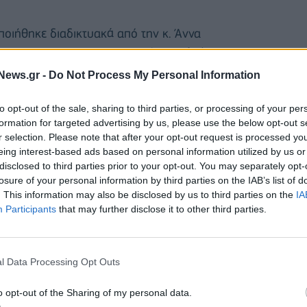
ιήθηκε διαδικτυακά από την κ. Άννα
novation για την Focus Bari) στο πλαίσιο του
κολούθησαν είχαν την ευκαιρία να μάθουν πρώτοι
News.gr -
Do Not Process My Personal Information
διωτικού τομέα, καθώς και τις προσδοκίες τους για
to opt-out of the sale, sharing to third parties, or processing of your per
formation for targeted advertising by us, please use the below opt-out s
r selection. Please note that after your opt-out request is processed y
φούν οι συνθήκες εργασίας, ο βαθμός ικανοποίησης
eing interest-based ads based on personal information utilized by us or
ατάσταση, αλλά και οι προσδοκίες των ατόμων για
disclosed to third parties prior to your opt-out. You may separately opt-
 Στην έρευνα, που διήρκεσε από τις 7/12 έως τις
losure of your personal information by third parties on the IAB’s list of
. This information may also be disclosed by us to third parties on the
IA
από διαφορετικούς κλάδους και εταιρείες
Participants
that may further disclose it to other third parties.
λάδα μέσω online ερωτηματολογίων.
 των εργαζομένων δηλώνει αρκετά ικανοποιημένο
l Data Processing Opt Outs
ακό group έως 30 ετών να φαίνεται πως αποτελεί τη
 29% εκφράζει δυσαρέσκεια. Επιπλέον, αξίζει να
o opt-out of the Sharing of my personal data.