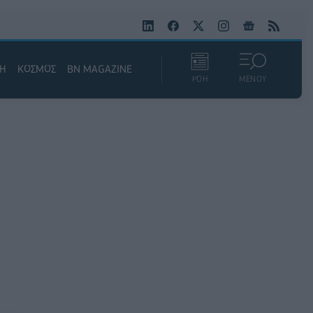
ΚΗ
ΚΟΣΜΟΣ
BN MAGAZINE
ΡΟΗ
ΜΕΝΟΥ