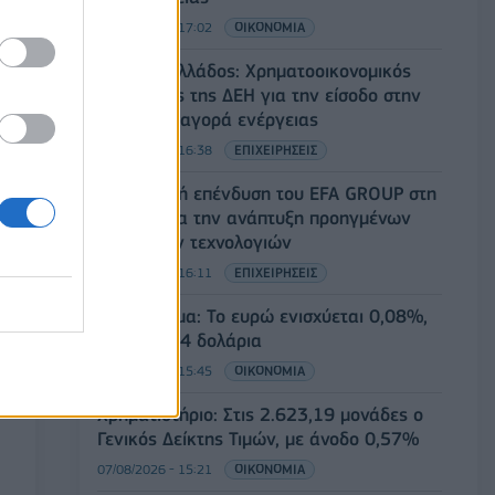
07/08/2026 - 17:02
ΟΙΚΟΝΟΜΙΑ
Deloitte Ελλάδος: Χρηματοοικονομικός
σύμβουλος της ΔΕΗ για την είσοδο στην
πολωνική αγορά ενέργειας
07/08/2026 - 16:38
ΕΠΙΧΕΙΡΗΣΕΙΣ
Στρατηγική επένδυση του EFA GROUP στη
Fractal για την ανάπτυξη προηγμένων
αμυντικών τεχνολογιών
07/08/2026 - 16:11
ΕΠΙΧΕΙΡΗΣΕΙΣ
Συνάλλαγμα: Το ευρώ ενισχύεται 0,08%,
στα 1,1534 δολάρια
07/08/2026 - 15:45
ΟΙΚΟΝΟΜΙΑ
Χρηματιστήριο: Στις 2.623,19 μονάδες ο
Γενικός Δείκτης Τιμών, με άνοδο 0,57%
07/08/2026 - 15:21
ΟΙΚΟΝΟΜΙΑ