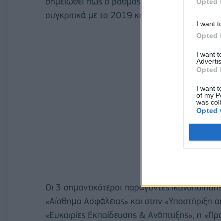
σημειωθεί πως ο βαθμός συνολικής ικανοποίη
Opted 
συγκριτικά με το 2019 κατά 0,1 μονάδα.
I want t
Opted 
I want 
Advertis
Opted 
I want t
of my P
was col
Opted 
Οι 3 σημαντικότεροι παράγοντες ικανοποίηση
«Αίσθημα Ασφάλειας» και στην «Υποστήριξη απ
«Ευκαιρίες Εκπαίδευσης & Ανάπτυξης», η «Πρ