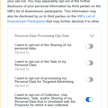
your opt-out. You may separately opt-out of the further
disclosure of your personal information by third parties on the
Stoiximan: «Πού ήσουν;» στις μεγάλες στιγμές του Ολυμπιακού
IAB’s list of downstream participants. This information may
also be disclosed by us to third parties on the
IAB’s List of
Downstream Participants
that may further disclose it to other
third parties.
Personal Data Processing Opt Outs
ΠΕΡΙΣΣΌΤΕΡΑ ΣΕ ΑΥΤΉ ΤΗΝ ΚΑΤΗΓΟΡΊΑ
I want to opt-out of the Sharing of my
personal data.
Opted In
I want to opt-out of the Sale of my
Personal Data.
Opted In
I want to opt-out of processing my
Personal Data for Targeted Advertising.
Γλυκά Νερά: Από ασφυξία
Επιστολή της Επιτρόπου
Opted In
ο θάνατος της 20χρονης -
Ανθρωπίνων Δικαιωμάτων
Η ιατροδικαστική έκθεση
του Συμβουλίου της
I want to opt-out of Collection, Use,
Ευρώπης για
Retention, Sale, and/or Sharing of my
12/05/2021 - 12:38
Personal Data that Is Unrelated with the
επαναπροωθήσεις
Purposes for which it was collected.