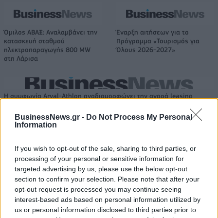
Όμιλος ΑΒΑΞ: Αναλαμβάνει την
Έναρξη αιτήσεων για το
κατασκευή σταθμού
Πρόγραμμα «Τουρισμός για
ηλεκτροπαραγωγής 800 MW
Όλους 2026-2027»
στη Λάρισα
Η συμφωνία Arval-Athlon αναδιαμορφώνει την αγορά leasing
BusinessNews.gr -
Do Not Process My Personal
Information
VW: Η δύσκολη εξίσωση της
Alpha Bank: Για πρώτη φορά το
αναδιάρθρωσης
Αρχαίο Θέατρο Επιδαύρου
If you wish to opt-out of the sale, sharing to third parties, or
άνοιξε τις πύλες του σε όλους
processing of your personal or sensitive information for
targeted advertising by us, please use the below opt-out
section to confirm your selection. Please note that after your
ESG Report 2025: Πώς η ΑΒ Βασιλόπουλος μετατρέπει τη
opt-out request is processed you may continue seeing
βιωσιμότητα σε καθημερινή πράξη
interest-based ads based on personal information utilized by
us or personal information disclosed to third parties prior to