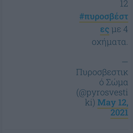
12
#πυροσβέστ
ες
με 4
οχήματα.
—
Πυροσβεστικ
ό Σώμα
(@pyrosvesti
ki)
May 12,
2021