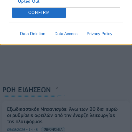
Opted Out
12/05/2021 - 12:46
CONFIRM
Data Deletion
Data Access
Privacy Policy
ΡΟΗ ΕΙΔΗΣΕΩΝ
Εξωδικαστικός Μηχανισμός: Άνω των 20 δισ. ευρώ
οι ρυθμίσεις οφειλών από την έναρξη λειτουργίας
της πλατφόρμας
05/08/2026 - 14:46
ΟΙΚΟΝΟΜΙΑ