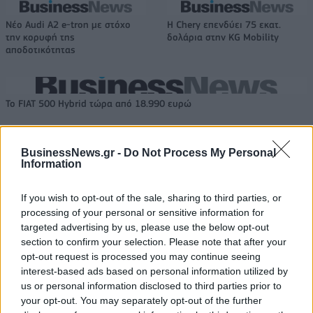
Νέο Audi A2 e-tron με στόχο
Η Chery επενδύει 75 εκατ.
την κορυφή της
δολάρια στην KG Mobility
αποδοτικότητας
Το FIAT 500 Hybrid τώρα από 18.990 ευρώ
BusinessNews.gr -
Do Not Process My Personal
Ουκρανία: Με Μίχαϊλιουκ και
Πάρκερ: «Όνειρό μου να
Information
Λεν κόντρα στην Ελλάδα
κατακτήσω το ΝΒΑ Europe με τη
Βιλερμπάν» - Η διευκρινιστική
ανάρτηση που έκανε
If you wish to opt-out of the sale, sharing to third parties, or
processing of your personal or sensitive information for
targeted advertising by us, please use the below opt-out
section to confirm your selection. Please note that after your
HELLENiQ ENERGY: Κέρδη 393 εκατ. ευρώ στο α' εξάμηνο – Στα 734
opt-out request is processed you may continue seeing
εκατ. ευρώ τα EBITDA
interest-based ads based on personal information utilized by
us or personal information disclosed to third parties prior to
your opt-out. You may separately opt-out of the further