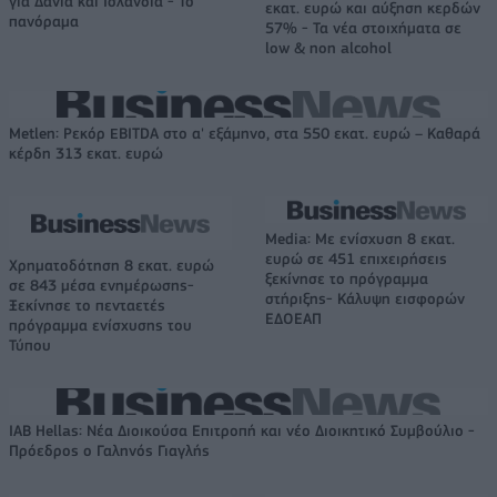
για Δανία και Ισλανδία - Το
εκατ. ευρώ και αύξηση κερδών
πανόραμα
57% - Τα νέα στοιχήματα σε
low & non alcohol
Metlen: Ρεκόρ EBITDA στο α' εξάμηνο, στα 550 εκατ. ευρώ – Καθαρά
κέρδη 313 εκατ. ευρώ
Media: Με ενίσχυση 8 εκατ.
ευρώ σε 451 επιχειρήσεις
Χρηματοδότηση 8 εκατ. ευρώ
ξεκίνησε το πρόγραμμα
σε 843 μέσα ενημέρωσης-
στήριξης- Κάλυψη εισφορών
Ξεκίνησε το πενταετές
ΕΔΟΕΑΠ
πρόγραμμα ενίσχυσης του
Τύπου
IAB Hellas: Νέα Διοικούσα Επιτροπή και νέο Διοικητικό Συμβούλιο -
Πρόεδρος ο Γαληνός Γιαγλής