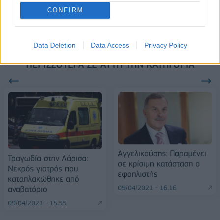
βιωσιμότητα σε καθημερινή πράξη
CONFIRM
Data Deletion
Data Access
Privacy Policy
ΠΕΡΙΣΣΌΤΕΡΑ ΣΕ ΑΥΤΉ ΤΗΝ ΚΑΤΗΓΟΡΊΑ
Αγγελικούσης: Παραμένει
Τραγωδία στην Λάρισα:
σε κρίσιμη κατάσταση ο
Νεκρός γιατρός που
εφοπλιστής
καταπλακώθηκε από
09/04/2021 - 16:16
αναβατόριο
09/04/2021 - 15:55