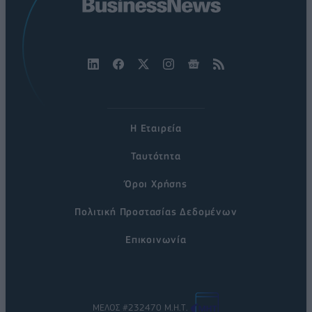
Η Εταιρεία
Ταυτότητα
Όροι Χρήσης
Πολιτική Προστασίας Δεδομένων
Επικοινωνία
ΜΕΛΟΣ #232470 Μ.Η.Τ.