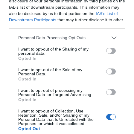
disclosure of your personal information by third parties on the
IAB’s list of downstream participants. This information may
Viohalco: Αυξημένος κατά 14%
ΥΠΕΘΟΟ: Νέες επενδύσεις 1
also be disclosed by us to third parties on the
IAB’s List of
ο τζίρος στο α' εξάμηνο, στα 4,3
δισ. ευρώ ως το 2028 για την
δισ. ευρώ – Στα 446 εκατ. ευρώ
Ενέργεια
Downstream Participants
that may further disclose it to other
τα EBITDA
third parties.
Personal Data Processing Opt Outs
Η συμφωνία Arval-Athlon αναδιαμορφώνει την αγορά leasing
I want to opt-out of the Sharing of my
personal data.
Opted In
I want to opt-out of the Sale of my
VW: Η δύσκολη εξίσωση της
18η συνεχόμενη χρονιά για τον
Personal Data.
αναδιάρθρωσης
ΟΤΕ στη διεθνή σειρά δεικτών
Opted In
FTSE4Good
I want to opt-out of processing my
Personal Data for Targeted Advertising.
Opted In
Alpha Bank: Για πρώτη φορά το Αρχαίο Θέατρο Επιδαύρου άνοιξε τις
πύλες του σε όλους
I want to opt-out of Collection, Use,
Retention, Sale, and/or Sharing of my
Personal Data that Is Unrelated with the
Purposes for which it was collected.
Opted Out
ESG Report 2025: Πώς η ΑΒ Βασιλόπουλος μετατρέπει τη