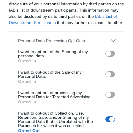
Deloitte Ελλάδος: Χρηματοοικονομικός σύμβουλος
disclosure of your personal information by third parties on the
της ΔΕΗ για την είσοδο στην πολωνική αγορά
IAB’s list of downstream participants. This information may
ενέργειας
also be disclosed by us to third parties on the
IAB’s List of
Downstream Participants
that may further disclose it to other
07/08/2026 - 16:38
ΕΠΙΧΕΙΡΗΣΕΙΣ
third parties.
Στρατηγική επένδυση του EFA GROUP στη Fractal
για την ανάπτυξη προηγμένων αμυντικών
Personal Data Processing Opt Outs
τεχνολογιών
I want to opt-out of the Sharing of my
07/08/2026 - 16:11
ΕΠΙΧΕΙΡΗΣΕΙΣ
personal data.
Opted In
Συνάλλαγμα: Το ευρώ ενισχύεται 0,08%, στα
1,1534 δολάρια
I want to opt-out of the Sale of my
Personal Data.
07/08/2026 - 15:45
ΟΙΚΟΝΟΜΙΑ
Opted In
Χρηματιστήριο: Στις 2.623,19 μονάδες ο Γενικός
I want to opt-out of processing my
Personal Data for Targeted Advertising.
Δείκτης Τιμών, με άνοδο 0,57%
Opted In
07/08/2026 - 15:21
ΟΙΚΟΝΟΜΙΑ
I want to opt-out of Collection, Use,
Νέο κύμα καύσωνα στην Ευρώπη – Θερμοκρασίες
Retention, Sale, and/or Sharing of my
Personal Data that Is Unrelated with the
άνω των 40°C σε Ιταλία, Ισπανία και Βαλκάνια
Purposes for which it was collected.
Opted Out
07/08/2026 - 14:58
ΚΟΣΜΟΣ