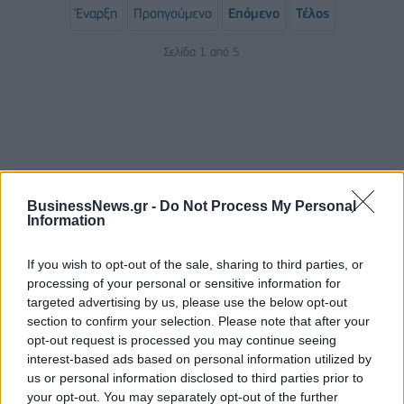
Έναρξη
Προηγούμενο
Επόμενο
Τέλος
Σελίδα 1 από 5
BusinessNews.gr -
Do Not Process My Personal
Information
If you wish to opt-out of the sale, sharing to third parties, or
ΡΟΗ ΕΙΔΗΣΕΩΝ
processing of your personal or sensitive information for
targeted advertising by us, please use the below opt-out
section to confirm your selection. Please note that after your
ΥΠΑΑΤ: Επιπλέον 12,5 εκατ. ευρώ στις Περιφέρειες
opt-out request is processed you may continue seeing
για την ενίσχυση της βιοασφάλειας
interest-based ads based on personal information utilized by
07/08/2026 - 17:02
ΟΙΚΟΝΟΜΙΑ
us or personal information disclosed to third parties prior to
your opt-out. You may separately opt-out of the further