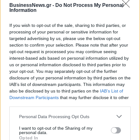
Alpha Bank: Για πρώτη φορά το Αρχαίο Θέατρο Επιδαύρου άνοιξε τις
BusinessNews.gr -
Do Not Process My Personal
πύλες του σε όλους
Information
If you wish to opt-out of the sale, sharing to third parties, or
processing of your personal or sensitive information for
ESG Report 2025: Πώς η ΑΒ Βασιλόπουλος μετατρέπει τη
targeted advertising by us, please use the below opt-out
βιωσιμότητα σε καθημερινή πράξη
section to confirm your selection. Please note that after your
opt-out request is processed you may continue seeing
interest-based ads based on personal information utilized by
us or personal information disclosed to third parties prior to
your opt-out. You may separately opt-out of the further
ΠΕΡΙΣΣΌΤΕΡΑ ΣΕ ΑΥΤΉ ΤΗΝ ΚΑΤΗΓΟΡΊΑ
disclosure of your personal information by third parties on the
IAB’s list of downstream participants. This information may
also be disclosed by us to third parties on the
IAB’s List of
Downstream Participants
that may further disclose it to other
third parties.
Personal Data Processing Opt Outs
Θεσσαλονίκη: Κανονικά
Αρκουμανέας: Πιθανό να
λειτουργούν τα ιδιωτικά
δούμε σήμερα 2.000
I want to opt-out of the Sharing of my
personal data.
ιατρεία
κρούσματα
Opted In