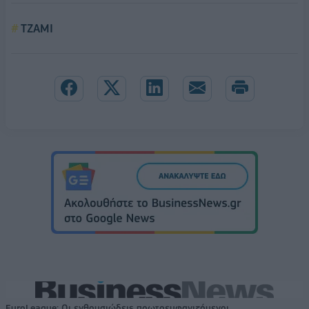
ΤΖΑΜΙ
EuroLeague: Οι ενθουσιώδεις πρωτοεμφανιζόμενοι