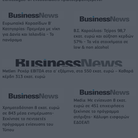
Ευρωπαϊκό Κορασίδων Β'
Κατηγορίας: Πρεμιέρα με νίκη
Β.Σ. Καρούλιας: Τζίρος 98,7
για Δανία και Ισλανδία - Το
εκατ. ευρώ και αύξηση κερδών
πανόραμα
57% - Τα νέα στοιχήματα σε
low & non alcohol
Metlen: Ρεκόρ EBITDA στο α' εξάμηνο, στα 550 εκατ. ευρώ – Καθαρά
κέρδη 313 εκατ. ευρώ
Media: Με ενίσχυση 8 εκατ.
ευρώ σε 451 επιχειρήσεις
Χρηματοδότηση 8 εκατ. ευρώ
ξεκίνησε το πρόγραμμα
σε 843 μέσα ενημέρωσης-
στήριξης- Κάλυψη εισφορών
Ξεκίνησε το πενταετές
ΕΔΟΕΑΠ
πρόγραμμα ενίσχυσης του
Τύπου