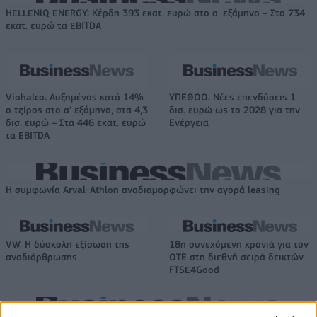
HELLENiQ ENERGY: Κέρδη 393 εκατ. ευρώ στο α' εξάμηνο – Στα 734
εκατ. ευρώ τα EBITDA
Viohalco: Αυξημένος κατά 14%
ΥΠΕΘΟΟ: Νέες επενδύσεις 1
ο τζίρος στο α' εξάμηνο, στα 4,3
δισ. ευρώ ως το 2028 για την
δισ. ευρώ – Στα 446 εκατ. ευρώ
Ενέργεια
τα EBITDA
Η συμφωνία Arval-Athlon αναδιαμορφώνει την αγορά leasing
VW: Η δύσκολη εξίσωση της
18η συνεχόμενη χρονιά για τον
αναδιάρθρωσης
ΟΤΕ στη διεθνή σειρά δεικτών
FTSE4Good