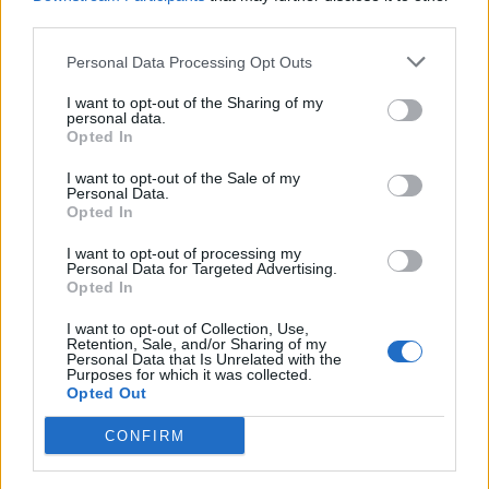
third parties.
Personal Data Processing Opt Outs
Πυρκαγιά στο ΚΥΤ της
Σάμου
I want to opt-out of the Sharing of my
personal data.
Εξαδάκτυλος (ΠΙΣ): Ίσως
02/11/2020 - 11:53
Opted In
δούμε 4.000 κρούσματα
τις επόμενες ημέρες
I want to opt-out of the Sale of my
Personal Data.
02/11/2020 - 11:34
Opted In
I want to opt-out of processing my
Personal Data for Targeted Advertising.
Opted In
I want to opt-out of Collection, Use,
Retention, Sale, and/or Sharing of my
Personal Data that Is Unrelated with the
Purposes for which it was collected.
Opted Out
CONFIRM