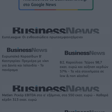
EuroLeague: Οι ενθουσιώδεις πρωτοεμφανιζόμενοι
Ευρωπαϊκό Κορασίδων Β'
Κατηγορίας: Πρεμιέρα με νίκη
Β.Σ. Καρούλιας: Τζίρος 98,7
για Δανία και Ισλανδία - Το
εκατ. ευρώ και αύξηση κερδών
πανόραμα
57% - Τα νέα στοιχήματα σε
low & non alcohol
Metlen: Ρεκόρ EBITDA στο α' εξάμηνο, στα 550 εκατ. ευρώ – Καθαρά
κέρδη 313 εκατ. ευρώ