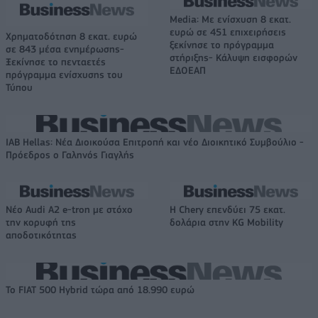
Media: Με ενίσχυση 8 εκατ.
ευρώ σε 451 επιχειρήσεις
Χρηματοδότηση 8 εκατ. ευρώ
ξεκίνησε το πρόγραμμα
σε 843 μέσα ενημέρωσης-
στήριξης- Κάλυψη εισφορών
Ξεκίνησε το πενταετές
ΕΔΟΕΑΠ
πρόγραμμα ενίσχυσης του
Τύπου
IAB Hellas: Νέα Διοικούσα Επιτροπή και νέο Διοικητικό Συμβούλιο -
Πρόεδρος ο Γαληνός Γιαγλής
Νέο Audi A2 e-tron με στόχο
Η Chery επενδύει 75 εκατ.
την κορυφή της
δολάρια στην KG Mobility
αποδοτικότητας
Το FIAT 500 Hybrid τώρα από 18.990 ευρώ