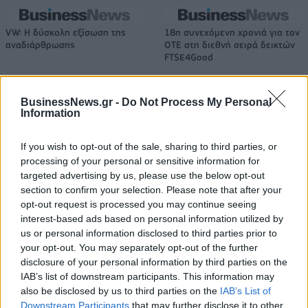
VW: Η δύσκολη εξίσωση της
18η συνεχόμενη χρονιά για τον
αναδιάρθρωσης
ΟΤΕ στη διεθνή σειρά δεικτών
FTSE4Good
BusinessNews.gr -
Do Not Process My Personal
Alpha Bank: Για πρώτη φορά το Αρχαίο Θέατρο Επιδαύρου άνοιξε τις
Information
πύλες του σε όλους
If you wish to opt-out of the sale, sharing to third parties, or
processing of your personal or sensitive information for
ESG Report 2025: Πώς η ΑΒ Βασιλόπουλος μετατρέπει τη
targeted advertising by us, please use the below opt-out
βιωσιμότητα σε καθημερινή πράξη
section to confirm your selection. Please note that after your
opt-out request is processed you may continue seeing
interest-based ads based on personal information utilized by
us or personal information disclosed to third parties prior to
your opt-out. You may separately opt-out of the further
disclosure of your personal information by third parties on the
ΠΕΡΙΣΣΌΤΕΡΑ ΣΕ ΑΥΤΉ ΤΗΝ ΚΑΤΗΓΟΡΊΑ
IAB’s list of downstream participants. This information may
also be disclosed by us to third parties on the
IAB’s List of
Downstream Participants
that may further disclose it to other