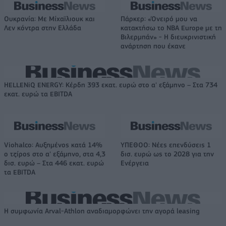
Ουκρανία: Με Μίχαϊλιουκ και
Πάρκερ: «Όνειρό μου να
Λεν κόντρα στην Ελλάδα
κατακτήσω το ΝΒΑ Europe με τη
Βιλερμπάν» - Η διευκρινιστική
ανάρτηση που έκανε
HELLENiQ ENERGY: Κέρδη 393 εκατ. ευρώ στο α' εξάμηνο – Στα 734
εκατ. ευρώ τα EBITDA
Viohalco: Αυξημένος κατά 14%
ΥΠΕΘΟΟ: Νέες επενδύσεις 1
ο τζίρος στο α' εξάμηνο, στα 4,3
δισ. ευρώ ως το 2028 για την
δισ. ευρώ – Στα 446 εκατ. ευρώ
Ενέργεια
τα EBITDA
Η συμφωνία Arval-Athlon αναδιαμορφώνει την αγορά leasing